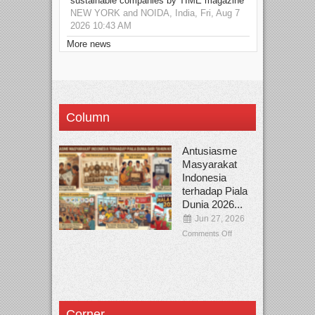
sustainable companies by TIME magazine
NEW YORK and NOIDA, India, Fri, Aug 7
2026 10:43 AM
More news
Column
Antusiasme
Masyarakat
Indonesia
terhadap Piala
Dunia 2026...
Jun 27, 2026
Comments Off
Corner