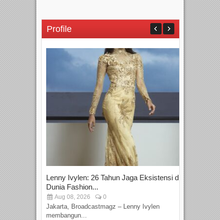
Profile
Lenny Ivylen: 26 Tahun Jaga Eksistensi di
Yan
Dunia Fashion...
Sin
Aug 08, 2026
0
D
Jakarta, Broadcastmagz – Lenny Ivylen
Jaka
membangun...