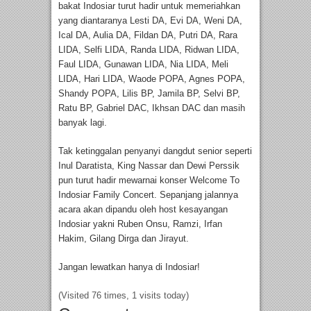
bakat Indosiar turut hadir untuk memeriahkan
yang diantaranya Lesti DA, Evi DA, Weni DA,
Ical DA, Aulia DA, Fildan DA, Putri DA, Rara
LIDA, Selfi LIDA, Randa LIDA, Ridwan LIDA,
Faul LIDA, Gunawan LIDA, Nia LIDA, Meli
LIDA, Hari LIDA, Waode POPA, Agnes POPA,
Shandy POPA, Lilis BP, Jamila BP, Selvi BP,
Ratu BP, Gabriel DAC, Ikhsan DAC dan masih
banyak lagi.
Tak ketinggalan penyanyi dangdut senior seperti
Inul Daratista, King Nassar dan Dewi Perssik
pun turut hadir mewarnai konser Welcome To
Indosiar Family Concert. Sepanjang jalannya
acara akan dipandu oleh host kesayangan
Indosiar yakni Ruben Onsu, Ramzi, Irfan
Hakim, Gilang Dirga dan Jirayut.
Jangan lewatkan hanya di Indosiar!
(Visited 76 times, 1 visits today)