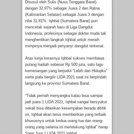
Disusul oleh Sulis (Nusa Tenggara Barat)
dengan 32.97% sebagai Juara 2 dan Ratna
(Kalimantan Selatan) sebagai Juara 3 dengan
nilai 31.81%. Iqhbal (Sumatera Barat) pun
mencetak sejarah baru di Liga Dangdut
Indonesia, profesinya sebagai dokter muda tak
menghentikan langkah Iqhbal untuk meraih
mimpinya menjadi penyanyi dangdut terkenal.
Atas kerja kerasnya Iqhbal sukses membawa
pulang hadiah sebesar Rp 500 juta, satu lagu
kemenangan yang berjudul “Lebih dari Hidupku”
serta piala bergilir LIDA 2021 saat ini berpindah
langsung ke provinsi Sumatera Barat.
“Tidak pernah menyangka kalau bisa sampai
jadi juara 1 LIDA 2021, Iqhbal sangat bersyukur
sekali bisa diberikan kesempatan berada dititik
ini, Iqhbal akan terus memberikan yang terbaik
khususnya untuk kedua orang tua dan orang-
orang yang selama ini mendukung Iqhbal” harap
Sang Jura 1 LIDA 2021 Iqhbal.