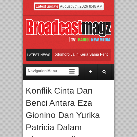
Latest update
August 8th, 2026 8:48 AM
UI dan Universitas Agung Podomoro Jalin Kerja Sama Pendidikan dan Riset untu
LATEST NEWS
Meramaikan Jakarta dengan Ribuan Mainan dan Produk Bayi dari Seluruh Dunia,
Menjadi Gerbang Inovasi dan Peluang Bisnis Industri Gifts dan Housewares Asia
Konflik Cinta Dan
UI dan Universitas Agung Podomoro Jalin Kerja Sama Pendidikan dan Riset untu
Benci Antara Eza
Gionino Dan Yurika
Patricia Dalam