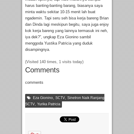
harus banting-banting barang, biasanya saya
minta waktu sekitar 10-15 menit lah buat
ngademin. Tapi seru seh bisa kerja bareng Brian
dan Dinda lagi meskipun begitu, saya juga enjoy
kok kerja bareng yang lainnya termasuk ini neh,
iya dek?”, ungkap Eza Gionino sambil
menggoda Yustika Patricia yang duduk
disampingnya.
(Visited 140 times, 1 visits today)
Comments
comments
,
,
Eza Gionino
SCTV
Sinetron Naik Ranjang
,
SCTV
Yurika Patricia