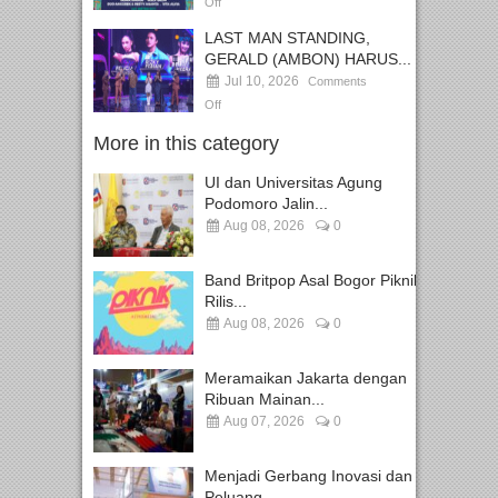
Off
LAST MAN STANDING,
GERALD (AMBON) HARUS...
Jul 10, 2026
Comments
Off
More in this category
UI dan Universitas Agung
Podomoro Jalin...
Aug 08, 2026
0
Band Britpop Asal Bogor Piknik
Rilis...
Aug 08, 2026
0
Meramaikan Jakarta dengan
Ribuan Mainan...
Aug 07, 2026
0
Menjadi Gerbang Inovasi dan
Peluang...