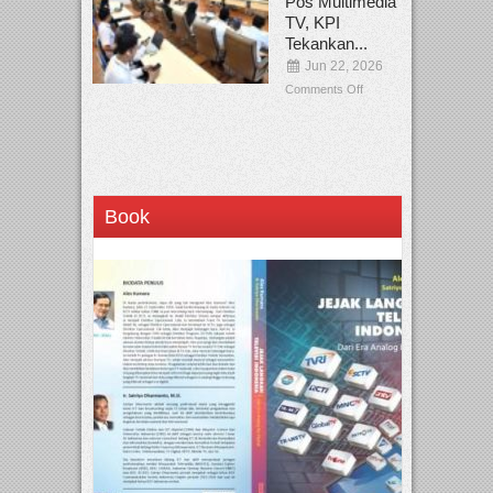
Pos Multimedia
TV, KPI
Tekankan...
Jun 22, 2026
Comments Off
Book