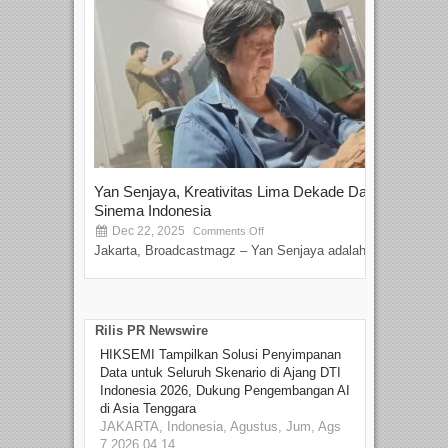
Yan Senjaya, Kreativitas Lima Dekade Dalam
Tam
Sinema Indonesia
Film
Dec 22, 2025
S
Comments Off
Jakarta, Broadcastmagz – Yan Senjaya adalah...
Beka
talen
Rilis PR Newswire
HIKSEMI Tampilkan Solusi Penyimpanan
Data untuk Seluruh Skenario di Ajang DTI
Indonesia 2026, Dukung Pengembangan AI
di Asia Tenggara
JAKARTA, Indonesia, Agustus, Jum, Ags
7 2026 04.14