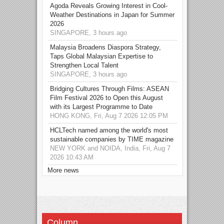
Agoda Reveals Growing Interest in Cool-
Weather Destinations in Japan for Summer
2026
SINGAPORE, 3 hours ago
Malaysia Broadens Diaspora Strategy,
Taps Global Malaysian Expertise to
Strengthen Local Talent
SINGAPORE, 3 hours ago
Bridging Cultures Through Films: ASEAN
Film Festival 2026 to Open this August
with its Largest Programme to Date
HONG KONG, Fri, Aug 7 2026 12:05 PM
HCLTech named among the world's most
sustainable companies by TIME magazine
NEW YORK and NOIDA, India, Fri, Aug 7
2026 10:43 AM
More news
Column