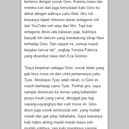
bertemu dengan sosok Gino. Karena masa lalu
mereka kan dan juga kenyataan kalo Gino itu
dekat dengan adiknya yaitu Abel. Aku tuh
biasanya dapet referensi peran antagonis tuh
dari YouTube seh atau dari film. Tapi kan
antagonis disini ada batasan juga, buktinya
banyak loh netizen yang mendukung sikap Hani
terhadap Gino. Dan sejauh ini, semua masih
berjalan lancar lah”, ungkap Yuriska Patricia
yang disambut tawa oleh Eza Gionino
“Saya berperan sebagai Gino, sosok lelaki yang
gak bisa move on dari cinta pertamanya yaitu
Tyas. Meskipun Tyas udah nikah, si Gino ini
masih berharap sama Tyas. Perihal gini, saya
sampai observasi ke teman yang kebetulan
punya kisah yang sama, ditinggal pas lagi
sayang-sayangnya dan sulit move on. Gino
disini juga sosok emosional seh, yang mudah
marah dan gak jelas hahahaha. Saya biasanya
kalo habis akting marah-marah biasa seh
mudah splitnya, tapi kalo marahnya sampai