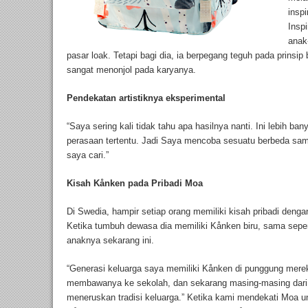
insp
Inspi
anak
pasar loak. Tetapi bagi dia, ia berpegang teguh pada prinsip
sangat menonjol pada karyanya.
Pendekatan artistiknya eksperimental
“Saya sering kali tidak tahu apa hasilnya nanti. Ini lebih b
perasaan tertentu. Jadi Saya mencoba sesuatu berbeda s
saya cari.”
Kisah Kånken pada Pribadi Moa
Di Swedia, hampir setiap orang memiliki kisah pribadi den
Ketika tumbuh dewasa dia memiliki Kånken biru, sama seperti
anaknya sekarang ini.
“Generasi keluarga saya memiliki Kånken di punggung mere
membawanya ke sekolah, dan sekarang masing-masing dari t
meneruskan tradisi keluarga.” Ketika kami mendekati Moa 