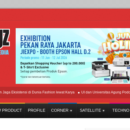
Eksistensi di Dunia Fashion lewat Karya
UI dan Universitas Agung Podomoro Ja
 PRODUCT
PROFILE
CORNER
SATELLITE
TECHNO