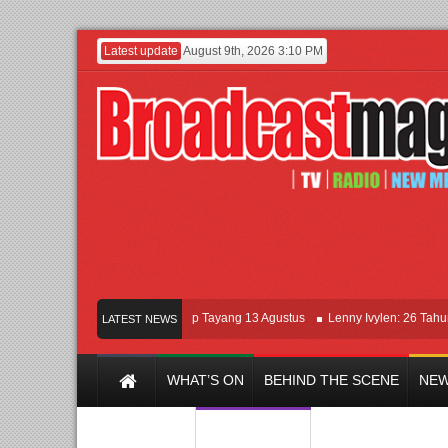
Latest update
August 9th, 2026 3:10 PM
Film KETOK MEJIK Siap Tayang 13 Agustus
Lenny Ivylen: 26 Tahun Jaga 
LATEST NEWS
WHAT’S ON
BEHIND THE SCENE
NEW
Y CHANNEL
FILM & MUSIC