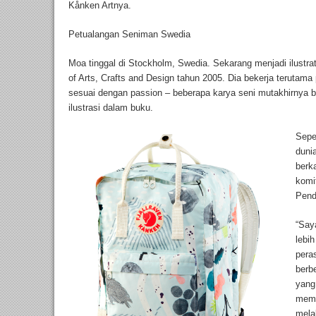
Kånken Artnya.
Petualangan Seniman Swedia
Moa tinggal di Stockholm, Swedia. Sekarang menjadi ilustrato
of Arts, Crafts and Design tahun 2005. Dia bekerja terutama
sesuai dengan passion – beberapa karya seni mutakhirnya 
ilustrasi dalam buku.
Sepe
duni
berk
komi
Pend
“Saya
lebi
pera
berb
yang
mema
mela