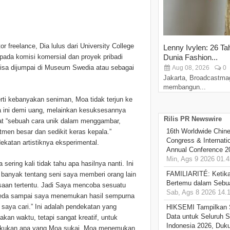
r freelance, Dia lulus dari University College
Lenny Ivylen: 26 Ta
 pada komisi komersial dan proyek pribadi
Dunia Fashion...
bisa dijumpai di Museum Swedia atau sebagai
Aug 08, 2026
0
Jakarta, Broadcastma
membangun...
rti kebanyakan seniman, Moa tidak terjun ke
a ini demi uang, melainkan kesuksesannya
Rilis PR Newswire
at “sebuah cara unik dalam menggambar,
16th Worldwide Chine
tmen besar dan sedikit keras kepala.”
Congress & Internati
ekatan artistiknya eksperimental.
Annual Conference 2
Min, Ags 9 2026 01.4
 sering kali tidak tahu apa hasilnya nanti. Ini
FAMILIARITÉ: Ketika
h banyak tentang seni saya memberi orang lain
Bertemu dalam Sebua
saan tertentu. Jadi Saya mencoba sesuatu
Sab, Ags 8 2026 14.
eda sampai saya menemukan hasil sempurna
 saya cari.” Ini adalah pendekatan yang
HIKSEMI Tampilkan 
Data untuk Seluruh S
kan waktu, tetapi sangat kreatif, untuk
Indonesia 2026, Duk
kukan apa yang Moa sukai. Moa menemukan