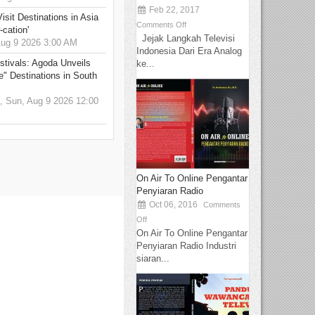
Feb 22, 2017
sit Destinations in Asia
Comments Off
-cation'
Jejak Langkah Televisi
g 9 2026 3:00 AM
Indonesia Dari Era Analog
stivals: Agoda Unveils
ke...
e" Destinations in South
 Sun, Aug 9 2026 12:00
On Air To Online Pengantar
Penyiaran Radio
Oct 06, 2016
Comments
Off
On Air To Online Pengantar
Penyiaran Radio Industri
siaran...