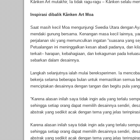
Kånken Art mutakhir, Ia tidak ragu-ragu – Kånken selalu men
Inspirasi dibalik Kånken Art Moa
Saat masih kecil Moa mengunjungi Swedia Utara dengan A
mendaki gunung bersama. Kenangan masa kecil lainnya, yan
perjalanan ski yang memunculkan ingatan “suasana yang sej
Petualangan ini meninggalkan kesan abadi padanya, dan kil
terkait– harapan, kebahagiaan, dan kekaguman pada keluasa
sebarkan dalam desainnya.
Langkah selanjutnya ialah mulai bereksperimen. Ia mencob
bekerja selama beberapa bulan untuk memastikan semua ber
menciptakan desainnya dengan tangan dan begitu pula yang
“Karena alasan inilah saya tidak ingin ada yang terlalu semp
sehingga setiap orang dapat memilih desainnya sendiri, desai
abstrak yang sedikit acak dengan tema yang jelas terinpirasi
Karena alasan inilah saya tidak ingin ada yang terlalu sempu
sehingga setiap orang dapat memilih desainnya sendiri, desai
abstrak yang sedikit acak dengan tema yang jelas terinspira