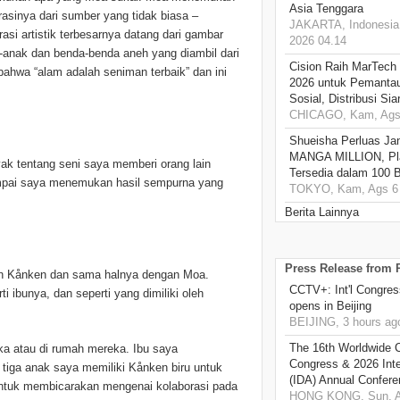
Asia Tenggara
irasinya dari sumber yang tidak biasa –
JAKARTA, Indonesia,
rasi artistik terbesarnya datang dari gambar
2026 04.14
-anak dan benda-benda aneh yang diambil dari
Cision Raih MarTech
 bahwa “alam adalah seniman terbaik” dan ini
2026 untuk Pemantau
Sosial, Distribusi Si
CHICAGO, Kam, Ags 
Shueisha Perluas Ja
MANGA MILLION, Pl
anyak tentang seni saya memberi orang lain
Tersedia dalam 100 
ampai saya menemukan hasil sempurna yang
TOKYO, Kam, Ags 6 
Berita Lainnya
Press Release from
gan Kånken dan sama halnya dengan Moa.
CCTV+: Int'l Congres
 ibunya, dan seperti yang dimiliki oleh
opens in Beijing
BEIJING, 3 hours ag
The 16th Worldwide C
ka atau di rumah mereka. Ibu saya
Congress & 2026 Inte
iga anak saya memiliki Kånken biru untuk
(IDA) Annual Confere
untuk membicarakan mengenai kolaborasi pada
HONG KONG, Sun, A