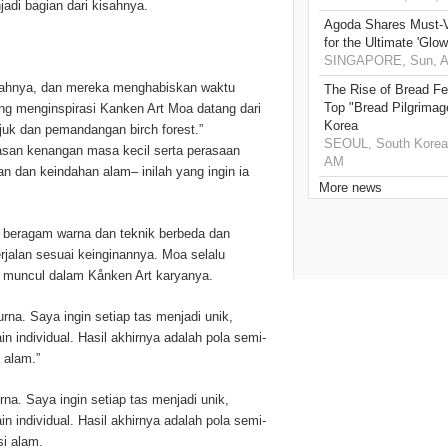
jadi bagian dari kisahnya.
Agoda Shares Must-Vi
for the Ultimate 'Glow
SINGAPORE, Sun, Au
yahnya, dan mereka menghabiskan waktu
The Rise of Bread Fe
Top "Bread Pilgrimag
g menginspirasi Kanken Art Moa datang dari
Korea
uk dan pemandangan birch forest.”
SEOUL, South Korea,
asan kenangan masa kecil serta perasaan
AM
n dan keindahan alam– inilah yang ingin ia
More news
a beragam warna dan teknik berbeda dan
jalan sesuai keinginannya. Moa selalu
 muncul dalam Kånken Art karyanya.
urna. Saya ingin setiap tas menjadi unik,
n individual. Hasil akhirnya adalah pola semi-
 alam.”
rna. Saya ingin setiap tas menjadi unik,
n individual. Hasil akhirnya adalah pola semi-
si alam.