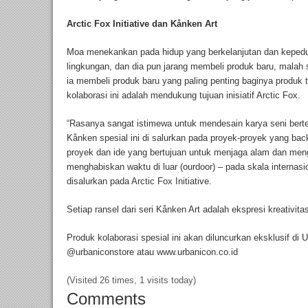
Arctic Fox Initiative dan Kånken Art
Moa menekankan pada hidup yang berkelanjutan dan kepedul
lingkungan, dan dia pun jarang membeli produk baru, malah
ia membeli produk baru yang paling penting baginya produk t
kolaborasi ini adalah mendukung tujuan inisiatif Arctic Fox.
“Rasanya sangat istimewa untuk mendesain karya seni bert
Kånken spesial ini di salurkan pada proyek-proyek yang back
proyek dan ide yang bertujuan untuk menjaga alam dan meng
menghabiskan waktu di luar (ourdoor) – pada skala internasi
disalurkan pada Arctic Fox Initiative.
Setiap ransel dari seri Kånken Art adalah ekspresi kreativita
Produk kolaborasi spesial ini akan diluncurkan eksklusif di 
@urbaniconstore atau www.urbanicon.co.id
(Visited 26 times, 1 visits today)
Comments