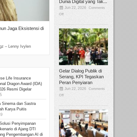
Dunia Digital yang Tak...
Jun 22, 2026
Comments
Off
hun Jaga Eksistensi di
Yan Senjaya, Kreativitas Lima Dekad
Sinema Indonesia
Dec 22, 2025
Comments Off
gz – Lenny Ivylen
Jakarta, Broadcastmagz – Yan Senjaya ada
Gelar Dialog Publik di
Serang, KPI Tegaskan
se Life Insurance
Peran Penyiaran
onal Dragon Award (IDA)
Jun 22, 2026
Comments
026 Resmi Digelar
5
Off
 Sinema dan Sastra
h Karya Puitis
19
Solusi Penyimpanan
kenario di Ajang DTI
ung Pengembangan AI di