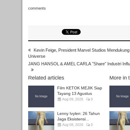
comments
Kevin Feige, President Marvel Studios Mendukung
Universe
JANG HANSOL & AMEL CARLA "Share" Industri Influ
Related articles
More in 
Film KETOK MEJIK Siap
Tayang 13 Agustus
Aug 09, 2026
0
Lenny Ivylen: 26 Tahun
Jaga Eksistensi...
Aug 08, 2026
0