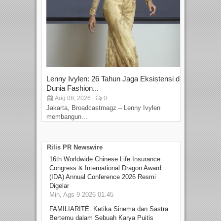
Lenny Ivylen: 26 Tahun Jaga Eksistensi di
Yan
Dunia Fashion...
Sin
Aug 08, 2026
0
D
Jakarta, Broadcastmagz – Lenny Ivylen
Jaka
membangun...
Rilis PR Newswire
16th Worldwide Chinese Life Insurance
Congress & International Dragon Award
(IDA) Annual Conference 2026 Resmi
Digelar
Min, Ags 9 2026 01.45
FAMILIARITÉ: Ketika Sinema dan Sastra
Bertemu dalam Sebuah Karya Puitis