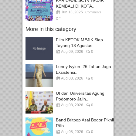
KARNAVAL SCTV HADIR
KEMBALI DI KOTA...
Jun 13, 2025
Comments
Off
More in this category
Film KETOK MEJIK Siap
Tayang 13 Agustus
Aug 09, 2026
0
Lenny Ivylen: 26 Tahun Jaga
Eksistensi...
Aug 08, 2026
0
UI dan Universitas Agung
Podomoro Jalin...
Aug 08, 2026
0
Band Britpop Asal Bogor Piknik
Rilis...
Aug 08, 2026
0