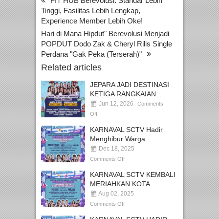
FIT HUB Berevolusi: Standar Lebih
Tinggi, Fasilitas Lebih Lengkap,
Experience Member Lebih Oke!
Hari di Mana Hipdut" Berevolusi Menjadi
POPDUT Dodo Zak & Cheryl Rilis Single
Perdana "Gak Peka (Terserah)"
Related articles
JEPARA JADI DESTINASI
KETIGA RANGKAIAN...
Jun 12, 2026
Comments
Off
KARNAVAL SCTV Hadir
Menghibur Warga...
Dec 18, 2025
Comments Off
KARNAVAL SCTV KEMBALI
MERIAHKAN KOTA...
Aug 02, 2025
Comments Off