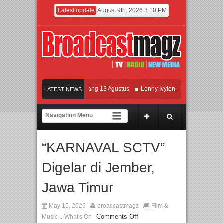
Latest update
August 9th, 2026 3:10 PM
lm KETOK MEJIK Siap Tayang 13 Agustus
Lenny Ivylen: 26 Tahun Jaga Eksiste
LATEST NEWS
 dan Universitas Agung Podomoro Jalin Kerja Sama Pendidikan dan Riset untuk C
ramaikan Jakarta dengan Ribuan Mainan dan Produk Bayi dari Seluruh Dunia, IB
“KARNAVAL SCTV”
Digelar di Jember,
Jawa Timur
May 15, 2026
broadcastmagz
Film &
,
Comments Off
Music
What's On