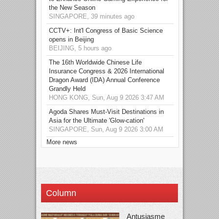
the New Season
SINGAPORE, 39 minutes ago
CCTV+: Int'l Congress of Basic Science
opens in Beijing
BEIJING, 5 hours ago
The 16th Worldwide Chinese Life
Insurance Congress & 2026 International
Dragon Award (IDA) Annual Conference
Grandly Held
HONG KONG, Sun, Aug 9 2026 3:47 AM
Agoda Shares Must-Visit Destinations in
Asia for the Ultimate 'Glow-cation'
SINGAPORE, Sun, Aug 9 2026 3:00 AM
More news
Column
Antusiasme