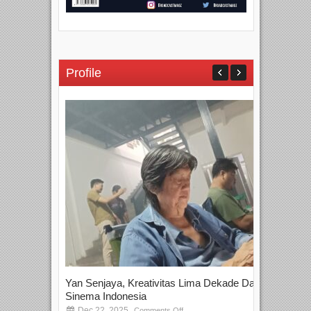
Profile
Yan Senjaya, Kreativitas Lima Dekade Dalam
Tam
Sinema Indonesia
Film
Dec 22, 2025
S
Comments Off