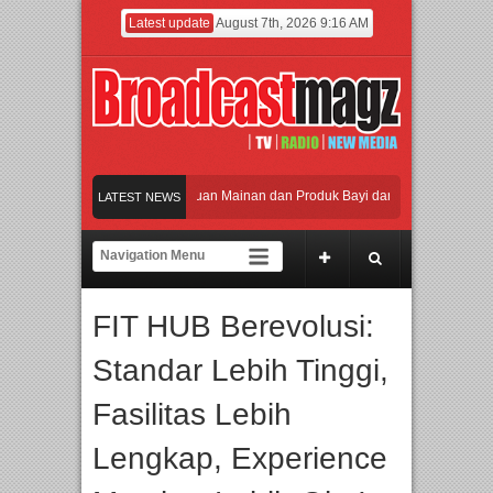
Latest update
August 7th, 2026 9:16 AM
aikan Jakarta dengan Ribuan Mainan dan Produk Bayi dari Seluruh Dunia, IBTE 2
LATEST NEWS
di Gerbang Inovasi dan Peluang Bisnis Industri Gifts dan Housewares Asia Tengga
2026 Dorong Industri Beralih dari Kampanye ke Kolaborasi Jangka Panjang
FIT HUB Berevolusi:
an Perpaduan Warisan Dan Semangat Lokal, BIRKENSTOCK INDONESIA Membuka
Standar Lebih Tinggi,
aikan Jakarta dengan Ribuan Mainan dan Produk Bayi dari Seluruh Dunia, IBTE 2
Fasilitas Lebih
Lengkap, Experience