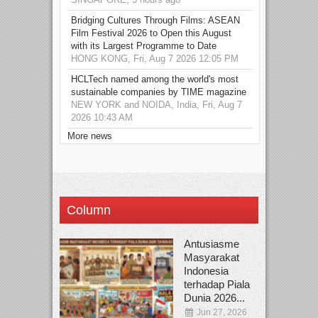
Bridging Cultures Through Films: ASEAN
Film Festival 2026 to Open this August
with its Largest Programme to Date
HONG KONG, Fri, Aug 7 2026 12:05 PM
HCLTech named among the world's most
sustainable companies by TIME magazine
NEW YORK and NOIDA, India, Fri, Aug 7
2026 10:43 AM
More news
Column
Antusiasme
Masyarakat
Indonesia
terhadap Piala
Dunia 2026...
Jun 27, 2026