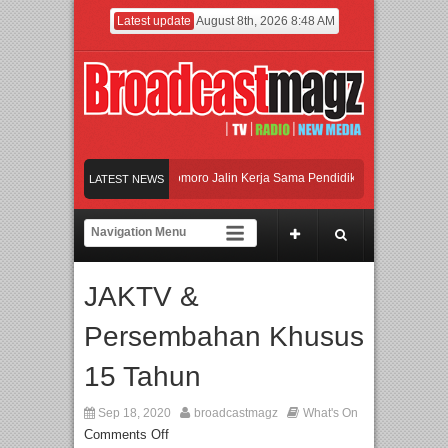
Latest update
August 8th, 2026 8:48 AM
 Universitas Agung Podomoro Jalin Kerja Sama Pendidikan dan Riset untuk Cetak
LATEST NEWS
ikan Jakarta dengan Ribuan Mainan dan Produk Bayi dari Seluruh Dunia, IBTE 2
i Gerbang Inovasi dan Peluang Bisnis Industri Gifts dan Housewares Asia Tenggar
JAKTV &
 Universitas Agung Podomoro Jalin Kerja Sama Pendidikan dan Riset untuk Cetak
Persembahan Khusus
15 Tahun
Sep 18, 2020
broadcastmagz
What's On
Comments Off