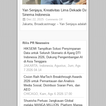
Yan Senjaya, Kreativitas Lima Dekade Dalam
Tam
Sinema Indonesia
Film
Dec 22, 2025
S
Comments Off
Jakarta, Broadcastmagz – Yan Senjaya adalah...
Beka
talen
Rilis PR Newswire
HIKSEMI Tampilkan Solusi Penyimpanan
Data untuk Seluruh Skenario di Ajang DTI
Indonesia 2026, Dukung Pengembangan AI
di Asia Tenggara
JAKARTA, Indonesia, Agustus, Jum, Ags
7 2026 04.14
Cision Raih MarTech Breakthrough Awards
2026 untuk Pemantauan dan Analisis
Media Sosial, Distribusi Siaran Pers, dan
AEO
CHICAGO, Kam, Ags 6 2026 17.00
Shueisha Perluas Jangkauan Global
melalui MANGA MILLION, Platform Manga