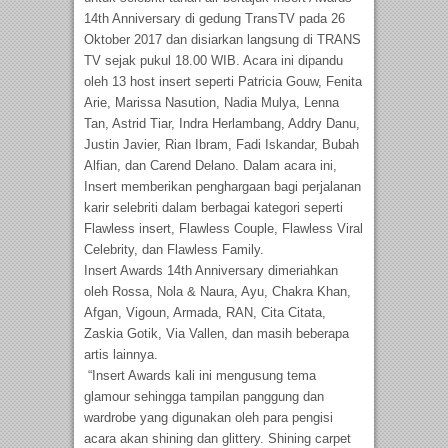
14th Anniversary di gedung TransTV pada 26
Oktober 2017 dan disiarkan langsung di TRANS
TV sejak pukul 18.00 WIB. Acara ini dipandu
oleh 13 host insert seperti Patricia Gouw, Fenita
Arie, Marissa Nasution, Nadia Mulya, Lenna
Tan, Astrid Tiar, Indra Herlambang, Addry Danu,
Justin Javier, Rian Ibram, Fadi Iskandar, Bubah
Alfian, dan Carend Delano. Dalam acara ini,
Insert memberikan penghargaan bagi perjalanan
karir selebriti dalam berbagai kategori seperti
Flawless insert, Flawless Couple, Flawless Viral
Celebrity, dan Flawless Family.
Insert Awards 14th Anniversary dimeriahkan
oleh Rossa, Nola & Naura, Ayu, Chakra Khan,
Afgan, Vigoun, Armada, RAN, Cita Citata,
Zaskia Gotik, Via Vallen, dan masih beberapa
artis lainnya.
“Insert Awards kali ini mengusung tema
glamour sehingga tampilan panggung dan
wardrobe yang digunakan oleh para pengisi
acara akan shining dan glittery. Shining carpet