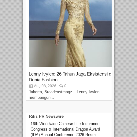
Lenny Ivylen: 26 Tahun Jaga Eksistensi di
Yan
Dunia Fashion...
Sin
Aug 08, 2026
0
D
Jakarta, Broadcastmagz – Lenny Ivylen
Jaka
membangun...
Rilis PR Newswire
16th Worldwide Chinese Life Insurance
Congress & International Dragon Award
(IDA) Annual Conference 2026 Resmi