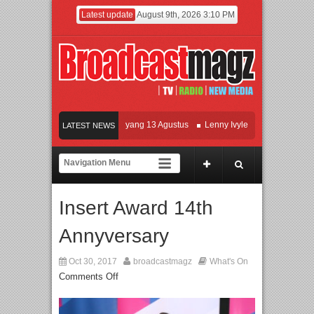
Latest update
August 9th, 2026 3:10 PM
Film KETOK MEJIK Siap Tayang 13 Agustus
Lenny Ivylen: 26 Tahun Jaga Eksis
LATEST NEWS
UI dan Universitas Agung Podomoro Jalin Kerja Sama Pendidikan dan Riset untuk
Meramaikan Jakarta dengan Ribuan Mainan dan Produk Bayi dari Seluruh Dunia, 
Insert Award 14th
Annyversary
Oct 30, 2017
broadcastmagz
What's On
Comments Off