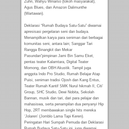
Zuhri, Wahyu Winarso (tokoh masyarakat),
Agus Blues, dan Amazon Dalimunthe
(Wartawan).
Deklarasi “Rumah Budaya Satu-Satu” diwarnai
apresisasi pergelaran seni dan budaya.
Menampilkan karya para seniman dari berbagai
komunitas seni, antara lain; Sanggar Tari
Rangga Binangkit dan Mekar
Pasundan”pimpinan Jami Bin Samu Eket,
pentas teater Kalamtara, Digital Teater
Momong, dan OBH Akustik. Tampil juga
anggota Indo Pro Studio, Rumah Belajar Atap
Puisi, seniman tradisi Ojosh dan Kang Entus,
Teater Rumah Kantif SMK Nurul hikmah II, Citi’
Group, SHC Studio, Dewi Nobita, Sekolah
Bannan, musik dan tari, dari para pelajar dan
mahasiswa, serta penampilan dua penyanyi Hip
Hop, 2RT membawakan single hits mereka
‘Jolaren’ (Jomblo Lama Tapi Keren).
Peringatan Hari Sumpah Pemuda dan Deklarasi
Rumah Budaya Satu-Satu ini, juga diwarnai