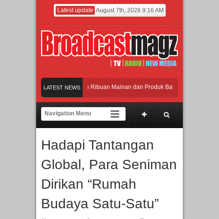
Latest update
August 7th, 2026 9:16 AM
Meramaikan Jakarta dengan Ribuan Mainan dan Produk Bayi dari Seluruh Dunia, I
LATEST NEWS
Menjadi Gerbang Inovasi dan Peluang Bisnis Industri Gifts dan Housewares Asia T
APMF 2026 Dorong Industri Beralih dari Kampanye ke Kolaborasi Jangka Panjang
Hadapi Tantangan
Rayakan Perpaduan Warisan Dan Semangat Lokal, BIRKENSTOCK INDONESIA Mem
Global, Para Seniman
Meramaikan Jakarta dengan Ribuan Mainan dan Produk Bayi dari Seluruh Dunia, I
Dirikan “Rumah
Budaya Satu-Satu”