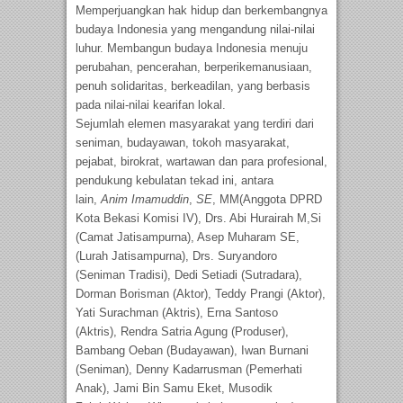
Memperjuangkan hak hidup dan berkembangnya
budaya Indonesia yang mengandung nilai-nilai
luhur. Membangun budaya Indonesia menuju
perubahan, pencerahan, berperikemanusiaan,
penuh solidaritas, berkeadilan, yang berbasis
pada nilai-nilai kearifan lokal.
Sejumlah elemen masyarakat yang terdiri dari
seniman, budayawan, tokoh masyarakat,
pejabat, birokrat, wartawan dan para profesional,
pendukung kebulatan tekad ini, antara
lain,
Anim Imamuddin
,
SE
,
MM(Anggota DPRD
Kota Bekasi Komisi IV), Drs. Abi Hurairah M,Si
(Camat Jatisampurna), Asep Muharam SE,
(Lurah Jatisampurna), Drs. Suryandoro
(Seniman Tradisi), Dedi Setiadi (Sutradara),
Dorman Borisman (Aktor), Teddy Prangi (Aktor),
Yati Surachman (Aktris), Erna Santoso
(Aktris), Rendra Satria Agung (Produser),
Bambang Oeban (Budayawan), Iwan Burnani
(Seniman), Denny Kadarrusman (Pemerhati
Anak), Jami Bin Samu Eket, Musodik