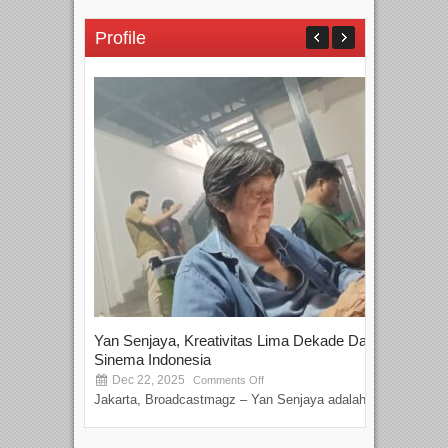
Profile
Yan Senjaya, Kreativitas Lima Dekade Dalam
Tam
Sinema Indonesia
Film
Dec 22, 2025
S
Comments Off
Jakarta, Broadcastmagz – Yan Senjaya adalah...
Beka
talen