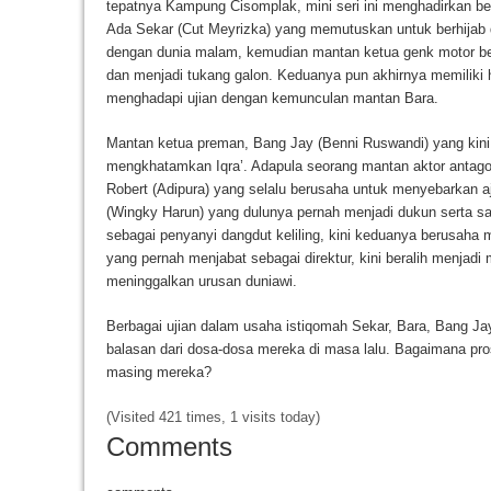
tepatnya Kampung Cisomplak, mini seri ini menghadirkan be
Ada Sekar (Cut Meyrizka) yang memutuskan untuk berhijab
dengan dunia malam, kemudian mantan ketua genk motor be
dan menjadi tukang galon. Keduanya pun akhirnya memilik
menghadapi ujian dengan kemunculan mantan Bara.
Mantan ketua preman, Bang Jay (Benni Ruswandi) yang kini
mengkhatamkan Iqra’. Adapula seorang mantan aktor antago
Robert (Adipura) yang selalu berusaha untuk menyebarkan a
(Wingky Harun) yang dulunya pernah menjadi dukun serta san
sebagai penyanyi dangdut keliling, kini keduanya berusaha 
yang pernah menjabat sebagai direktur, kini beralih menjadi
meninggalkan urusan duniawi.
Berbagai ujian dalam usaha istiqomah Sekar, Bara, Bang Ja
balasan dari dosa-dosa mereka di masa lalu. Bagaimana prose
masing mereka?
(Visited 421 times, 1 visits today)
Comments