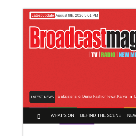
Latest update
August 8th, 2026 5:01 PM
Lenny Ivylen: 26 Tahun Jaga Eksistensi di Dunia Fashion lewat Karya
UI dan 
LATEST NEWS
WHAT’S ON
BEHIND THE SCENE
NEW
Y CHANNEL
FILM & MUSIC