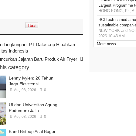
Largest Programme t
HONG KONG, Fri, Au
HCLTech named amon
sustainable compani
NEW YORK and NOIDA,
2026 10:43 AM
More news
n Lingkungan, PT Datascrip Hibahkan
itas Indonesia
curkan Jajaran Baru Produk Air Fryer
this category
Lenny Ivylen: 26 Tahun
Jaga Eksistensi...
Aug 08, 2026
0
UI dan Universitas Agung
Podomoro Jalin...
Aug 08, 2026
0
Band Britpop Asal Bogor