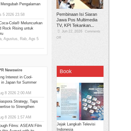
: Mengubah Pengalaman
Pembinaan Isi Siaran
 5 2026 23.58
Jawa Pos Multimedia
 Coca-Cola® Meluncurkan
TV, KPI Tekankan...
d Rock Rising untuk
Jun 22, 2026
Comments
ru
Off
, Agustus, Rab, Ags 5
 PR Newswire
Book
g Interest in Cool-
s in Japan for Summer
g 8 2026 2:00 AM
aspora Strategy, Taps
ertise to Strengthen
g 8 2026 1:57 AM
Jejak Langkah Televisi
hrough Films: ASEAN Film
Indonesia
 this August with its