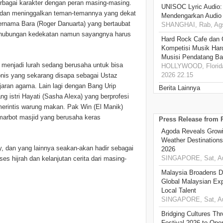
rbagai karakter dengan peran masing-masing.
UNISOC Lyric Audio
 dan meninggalkan teman-temannya yang dekat
Mendengarkan Audio
rnama Bara (Roger Danuarta) yang bertaubat
SHANGHAI, Rab, Ags
i hubungan kedekatan namun sayangnya harus
Hard Rock Cafe dan
Kompetisi Musik Har
Musisi Pendatang Ba
 menjadi lurah sedang berusaha untuk bisa
HOLLYWOOD, Florida
2026 22.15
nis yang sekarang disapa sebagai Ustaz
jaran agama. Lain lagi dengan Bang Urip
Berita Lainnya
g istri Hayati (Sasha Alexa) yang berprofesi
merintis warung makan. Pak Win (El Manik)
 marbot masjid yang berusaha keras
Press Release from
Agoda Reveals Growin
Weather Destination
y, dan yang lainnya seakan-akan hadir sebagai
2026
SINGAPORE, Sat, Au
s hijrah dan kelanjutan cerita dari masing-
Malaysia Broadens Di
Global Malaysian Exp
Local Talent
SINGAPORE, Sat, Au
Bridging Cultures T
Festival 2026 to Open