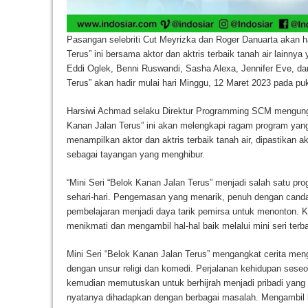
Pasangan selebriti Cut Meyrizka dan Roger Danuarta akan h
Terus” ini bersama aktor dan aktris terbaik tanah air lainnya
Eddi Oglek, Benni Ruswandi, Sasha Alexa, Jennifer Eve, da
Terus” akan hadir mulai hari Minggu, 12 Maret 2023 pada pu
Harsiwi Achmad selaku Direktur Programming SCM mengung
Kanan Jalan Terus” ini akan melengkapi ragam program yang 
menampilkan aktor dan aktris terbaik tanah air, dipastikan 
sebagai tayangan yang menghibur.
“Mini Seri “Belok Kanan Jalan Terus” menjadi salah satu pr
sehari-hari. Pengemasan yang menarik, penuh dengan canda ta
pembelajaran menjadi daya tarik pemirsa untuk menonton.
menikmati dan mengambil hal-hal baik melalui mini seri terba
Mini Seri “Belok Kanan Jalan Terus” mengangkat cerita meng
dengan unsur religi dan komedi. Perjalanan kehidupan sese
kemudian memutuskan untuk berhijrah menjadi pribadi yang le
nyatanya dihadapkan dengan berbagai masalah. Mengambil l