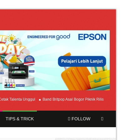
alenta Unggul
Band Britpop Asal Bogor Piknik Rilis Mini Album “Astrometri”
TIPS & TRICK
FOLLOW