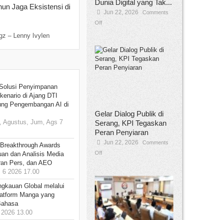
Dunia Digital yang Tak...
hun Jaga Eksistensi di
Jun 22, 2026
Comments
Off
gz – Lenny Ivylen
Solusi Penyimpanan
kenario di Ajang DTI
ung Pengembangan AI di
Gelar Dialog Publik di
 Agustus, Jum, Ags 7
Serang, KPI Tegaskan
Peran Penyiaran
Jun 22, 2026
Comments
 Breakthrough Awards
Off
an dan Analisis Media
aran Pers, dan AEO
6 2026 17.00
ngkauan Global melalui
atform Manga yang
Bahasa
2026 13.00