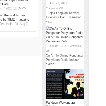
Feb 22, 2017
o Date
g 7 2026 12:05 PM
Comments Off
Jejak Langkah Televisi
g the world's most
Indonesia Dari Era Analog
es by TIME magazine
ke...
 India, Fri, Aug 7
On Air To Online Pengantar
Penyiaran Radio
Oct 06, 2016
Comments
Off
On Air To Online Pengantar
Penyiaran Radio Industri
siaran...
Panduan Wawancara