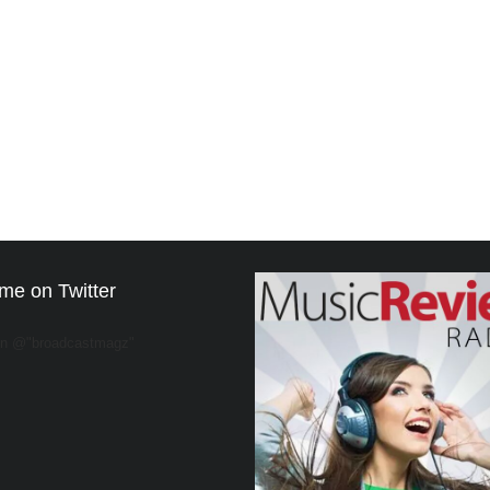
me on Twitter
on @"broadcastmagz"