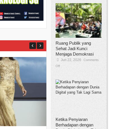
Ruang Publik yang
Sehat Jadi Kunci
Menjaga Demokrasi
Jun 22, 2026
Comments
Off
Yan Senjaya, Kreativitas Lima Dekad
Sinema Indonesia
Dec 22, 2025
Comments Off
Jakarta, Broadcastmagz – Yan Senjaya ada
Ketika Penyiaran
Berhadapan dengan