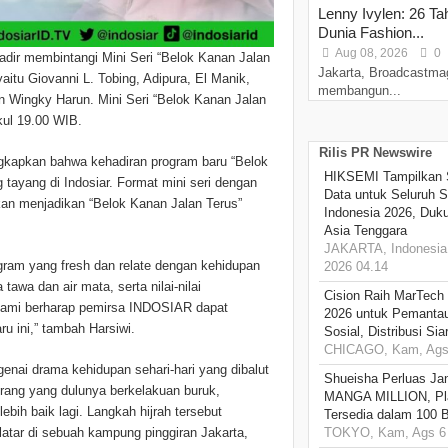
Lenny Ivylen: 26 Ta
Dunia Fashion...
Aug 08, 2026
0
adir membintangi Mini Seri “Belok Kanan Jalan
Jakarta, Broadcastma
 yaitu Giovanni L. Tobing, Adipura, El Manik,
membangun...
n Wingky Harun. Mini Seri “Belok Kanan Jalan
kul 19.00 WIB.
Rilis PR Newswire
kapkan bahwa kehadiran program baru “Belok
HIKSEMI Tampilkan 
tayang di Indosiar. Format mini seri dengan
Data untuk Seluruh S
akan menjadikan “Belok Kanan Jalan Terus”
Indonesia 2026, Duk
Asia Tenggara
JAKARTA, Indonesia,
ogram yang fresh dan relate dengan kehidupan
2026 04.14
wa dan air mata, serta nilai-nilai
Cision Raih MarTech
 Kami berharap pemirsa INDOSIAR dapat
2026 untuk Pemantau
ru ini,” tambah Harsiwi.
Sosial, Distribusi Si
CHICAGO, Kam, Ags 
enai drama kehidupan sehari-hari yang dibalut
Shueisha Perluas Ja
orang yang dulunya berkelakuan buruk,
MANGA MILLION, Pl
bih baik lagi. Langkah hijrah tersebut
Tersedia dalam 100 
atar di sebuah kampung pinggiran Jakarta,
TOKYO, Kam, Ags 6 