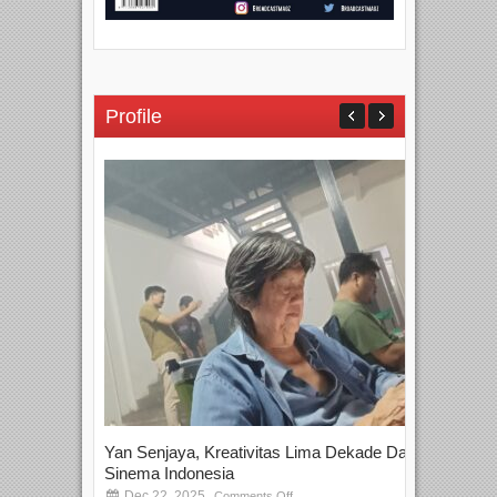
Profile
Yan Senjaya, Kreativitas Lima Dekade Dalam
Tam
Sinema Indonesia
Film
Dec 22, 2025
S
Comments Off