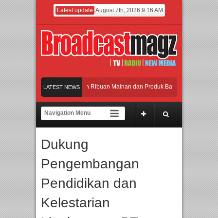
Latest update
August 7th, 2026 9:16 AM
eramaikan Jakarta dengan Ribuan Mainan dan Produk Bayi dari Seluruh Dunia, I
LATEST NEWS
enjadi Gerbang Inovasi dan Peluang Bisnis Industri Gifts dan Housewares Asia T
PMF 2026 Dorong Industri Beralih dari Kampanye ke Kolaborasi Jangka Panjang
Dukung
Rayakan Perpaduan Warisan Dan Semangat Lokal, BIRKENSTOCK INDONESIA Mem
Pengembangan
eramaikan Jakarta dengan Ribuan Mainan dan Produk Bayi dari Seluruh Dunia, I
Pendidikan dan
Kelestarian