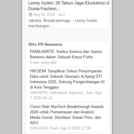
Lenny Ivylen: 26 Tahun Jaga Eksistensi di
Yan
Dunia Fashion...
Sin
Aug 08, 2026
0
D
Jakarta, Broadcastmagz – Lenny Ivylen
Jaka
membangun...
Rilis PR Newswire
FAMILIARITÉ: Ketika Sinema dan Sastra
Bertemu dalam Sebuah Karya Puitis
5 jam yang lalu
HIKSEMI Tampilkan Solusi Penyimpanan
Data untuk Seluruh Skenario di Ajang DTI
Indonesia 2026, Dukung Pengembangan AI
di Asia Tenggara
JAKARTA, Indonesia, Agustus, Jum, Ags
7 2026 04.14
Cision Raih MarTech Breakthrough Awards
2026 untuk Pemantauan dan Analisis
Media Sosial, Distribusi Siaran Pers, dan
AEO
CHICAGO, Kam, Ags 6 2026 17.00