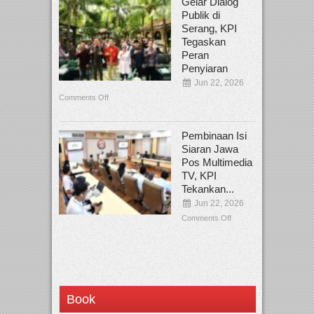
Gelar Dialog
Publik di
Serang, KPI
Tegaskan
Peran
Penyiaran
Jun 22, 2026
Comments Off
Pembinaan Isi
Siaran Jawa
Pos Multimedia
TV, KPI
Tekankan...
Jun 22, 2026
Comments Off
Book