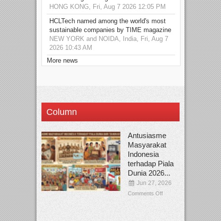
HONG KONG, Fri, Aug 7 2026 12:05 PM
HCLTech named among the world's most
sustainable companies by TIME magazine
NEW YORK and NOIDA, India, Fri, Aug 7
2026 10:43 AM
More news
Column
Antusiasme
Masyarakat
Indonesia
terhadap Piala
Dunia 2026...
Jun 27, 2026
Comments Off