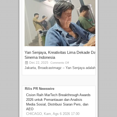
Yan Senjaya, Kreativitas Lima Dekade Dalam
Tam
Sinema Indonesia
Film
Dec 22, 2025
S
Comments Off
Jakarta, Broadcastmagz – Yan Senjaya adalah...
Beka
talen
Rilis PR Newswire
Cision Raih MarTech Breakthrough Awards
2026 untuk Pemantauan dan Analisis
Media Sosial, Distribusi Siaran Pers, dan
AEO
CHICAGO, Kam, Ags 6 2026 17.00