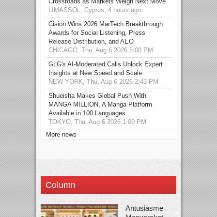
Crossroads as Markets Weigh Next Move
LIMASSOL, Cyprus, 4 hours ago
Cision Wins 2026 MarTech Breakthrough
Awards for Social Listening, Press
Release Distribution, and AEO
CHICAGO, Thu, Aug 6 2026 5:00 PM
GLG's AI-Moderated Calls Unlock Expert
Insights at New Speed and Scale
NEW YORK, Thu, Aug 6 2026 2:43 PM
Shueisha Makes Global Push With
MANGA MILLION, A Manga Platform
Available in 100 Languages
TOKYO, Thu, Aug 6 2026 1:00 PM
More news
Column
Antusiasme