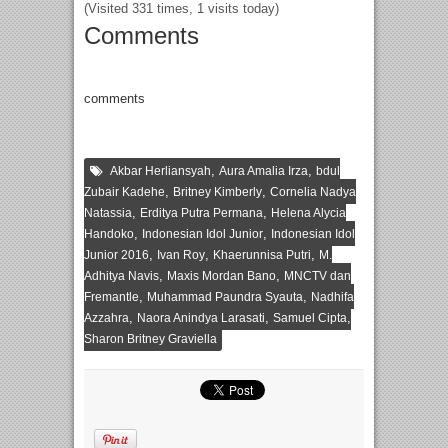
(Visited 331 times, 1 visits today)
Comments
comments
,
,
Akbar Herliansyah
Aura Amalia Irza
bdul
,
,
Zubair Kadehe
Britney Kimberly
Cornelia Nadya
,
,
Natassia
Erditya Putra Permana
Helena Alycia
,
,
Handoko
Indonesian Idol Junior
Indonesian Idol
,
,
,
Junior 2016
Ivan Roy
Khaerunnisa Putri
M.
,
,
Adhitya Navis
Maxis Mordan Bano
MNCTV dan
,
,
Fremantle
Muhammad Paundra Syauta
Nadhifa
,
,
,
Azzahra
Naora Anindya Larasati
Samuel Cipta
Sharon Britney Graviella