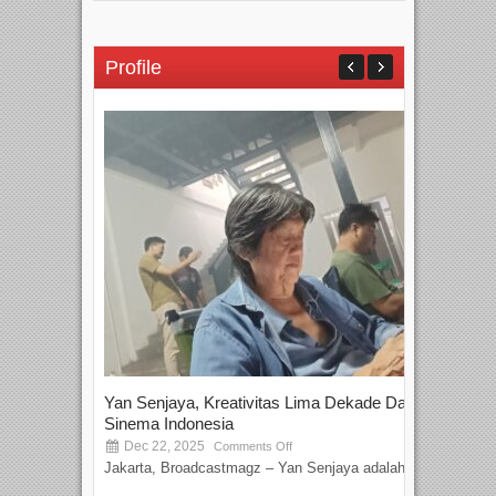
Profile
Yan Senjaya, Kreativitas Lima Dekade Dalam
Tam
Sinema Indonesia
Film
Dec 22, 2025
S
Comments Off
Jakarta, Broadcastmagz – Yan Senjaya adalah...
Beka
talen