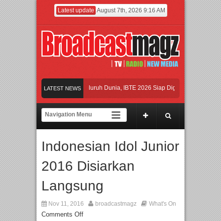
Latest update
August 7th, 2026 9:16 AM
 dan Produk Bayi dari Seluruh Dunia, IBTE 2026 Siap Digelar!
LATEST NEWS
is Industri Gifts dan Housewares Asia Tenggara, IGHE 2026 Kembali Digelar di Ja
 Kampanye ke Kolaborasi Jangka Panjang
Indonesian Idol Junior
at Lokal, BIRKENSTOCK INDONESIA Membuka Took di Ubud, Bali
2016 Disiarkan
 dan Produk Bayi dari Seluruh Dunia, IBTE 2026 Siap Digelar!
Langsung
Nov 11, 2016
broadcastmagz
What's On
Comments Off