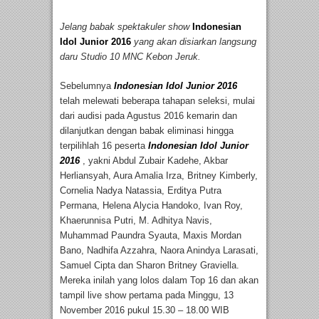
Jelang babak spektakuler show
Indonesian
Idol Junior 2016
yang akan disiarkan langsung
daru Studio 10 MNC Kebon Jeruk.
Sebelumnya
Indonesian Idol Junior 2016
telah melewati beberapa tahapan seleksi, mulai
dari audisi pada Agustus 2016 kemarin dan
dilanjutkan dengan babak eliminasi hingga
terpilihlah 16 peserta
Indonesian Idol Junior
2016
, yakni Abdul Zubair Kadehe, Akbar
Herliansyah, Aura Amalia Irza, Britney Kimberly,
Cornelia Nadya Natassia, Erditya Putra
Permana, Helena Alycia Handoko, Ivan Roy,
Khaerunnisa Putri, M. Adhitya Navis,
Muhammad Paundra Syauta, Maxis Mordan
Bano, Nadhifa Azzahra, Naora Anindya Larasati,
Samuel Cipta dan Sharon Britney Graviella.
Mereka inilah yang lolos dalam Top 16 dan akan
tampil live show pertama pada Minggu, 13
November 2016 pukul 15.30 – 18.00 WIB