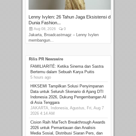
Lenny Ivylen: 26 Tahun Jaga Eksistensi di
Yan
Dunia Fashion...
Sin
Aug 08, 2026
0
D
Jakarta, Broadcastmagz – Lenny Ivylen
Jaka
membangun...
Rilis PR Newswire
FAMILIARITÉ: Ketika Sinema dan Sastra
Bertemu dalam Sebuah Karya Puitis
5 hours ago
HIKSEMI Tampilkan Solusi Penyimpanan
Data untuk Seluruh Skenario di Ajang DTI
Indonesia 2026, Dukung Pengembangan AI
di Asia Tenggara
JAKARTA, Indonesia, Agustus, Fri, Aug 7
2026 4:14 AM
Cision Raih MarTech Breakthrough Awards
2026 untuk Pemantauan dan Analisis
Media Sosial, Distribusi Siaran Pers, dan