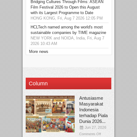
Bridging Cultures Through Films: ASEAN
Film Festival 2026 to Open this August
with its Largest Programme to Date
HONG KONG, Fri, Aug 7 2026 12:05 PM
HCLTech named among the world's most
sustainable companies by TIME magazine
NEW YORK and NOIDA, India, Fri, Aug 7
2026 10:43 AM
More news
Column
Antusiasme
Masyarakat
Indonesia
terhadap Piala
Dunia 2026...
Jun 27, 2026
Comments Off