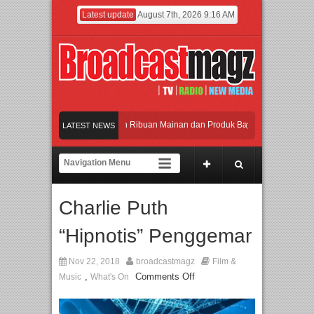
Latest update
August 7th, 2026 9:16 AM
eramaikan Jakarta dengan Ribuan Mainan dan Produk Bayi dari Seluruh Dunia, I
LATEST NEWS
enjadi Gerbang Inovasi dan Peluang Bisnis Industri Gifts dan Housewares Asia T
PMF 2026 Dorong Industri Beralih dari Kampanye ke Kolaborasi Jangka Panjang
Charlie Puth
ayakan Perpaduan Warisan Dan Semangat Lokal, BIRKENSTOCK INDONESIA Mem
“Hipnotis” Penggemar
eramaikan Jakarta dengan Ribuan Mainan dan Produk Bayi dari Seluruh Dunia, I
Nov 22, 2018
broadcastmagz
Film &
,
Comments Off
Music
What's On