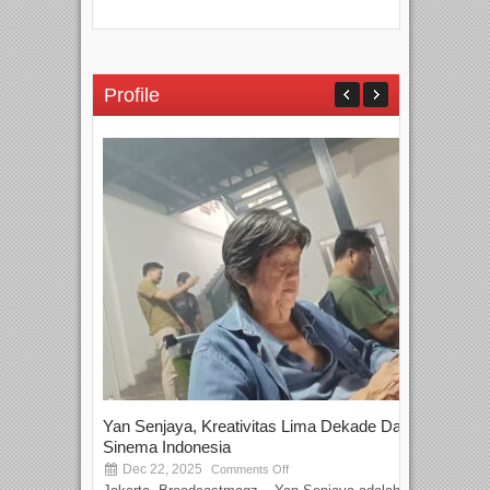
Profile
Yan Senjaya, Kreativitas Lima Dekade Dalam
Tam
Sinema Indonesia
Film
Dec 22, 2025
S
Comments Off