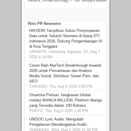
Jakarta, Broadcastmagz – Yan Senjaya adalah...
Beka
talen
Rilis PR Newswire
HIKSEMI Tampilkan Solusi Penyimpanan
Data untuk Seluruh Skenario di Ajang DTI
Indonesia 2026, Dukung Pengembangan AI
di Asia Tenggara
JAKARTA, Indonesia, Agustus, Fri, Aug 7
2026 4:14 AM
Cision Raih MarTech Breakthrough Awards
2026 untuk Pemantauan dan Analisis
Media Sosial, Distribusi Siaran Pers, dan
AEO
CHICAGO, Thu, Aug 6 2026 5:00 PM
Shueisha Perluas Jangkauan Global
melalui MANGA MILLION, Platform Manga
yang Tersedia dalam 100 Bahasa
TOKYO, Thu, Aug 6 2026 1:00 PM
UNISOC Lyric Audio: Mengubah
Pengalaman Mendengarkan Audio
SHANGHAI, Wed, Aug 5 2026 11:58 PM