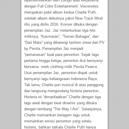
dipersembahkan oleh Zilingo atas kerjasama
dengan Full Color Entertainment. Voicenotes
merupakan judul album kedua Charlie Puth,
setelah album debutnya yakni Nine Track Mind
rilis yang dirilis 2016. Konser dibuka dengan
penampilan Jaz. Jaz melantunkan tiga hits
miliknya, “Kasmaran”, “Teman Bahagia”, dan
“Dari Mata” yang dibarengi fashion show dari PV
by Pevita. Penampilan Jaz menjadi
“pemanasan” buat para penonton. Sejak lagu
pertama hingga ketiga, penonton ikut bernyanyi
bersama. merk clothing milik Pevita Pearce.
Usai penampilan Jaz, penonton diajak untuk
bernyanyi lagu kebangsaan Indonesia Raya.
Tak lama, Charlie pun muncul di atas panggung
dan langsung mengundang histeria penonton.
Histeria ini “dimanfaatkan” Charlie dengan tiga
lagu awal dengan beat dinamis yang dibuka
dengan tembang “The Way I Am”. Selanjutnya,
Charlie memainkan beragam lagu untuk
memainkan emosi penonton yang selalu
histeris, bahkan tatkala Charlie Puth hanya