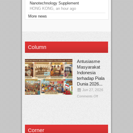
Nanotechnology Supplement
HONG KONG, an hour ago
More news
Column
Antusiasme
Masyarakat
Indonesia
terhadap Piala
Dunia 2026...
Jun 27, 2026
Comments Off
Corner