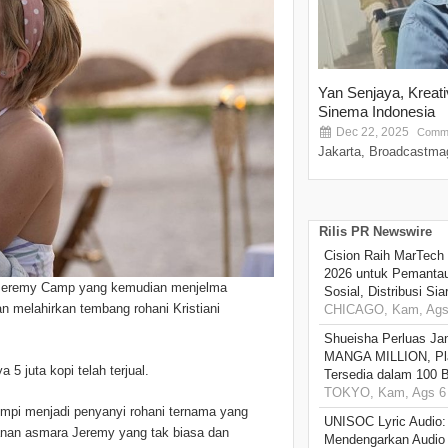
Yan Senjaya, Kreat
Sinema Indonesia
Dec 22, 2025
Comme
Jakarta, Broadcastmag
Rilis PR Newswire
Cision Raih MarTech
2026 untuk Pemantau
an Jeremy Camp yang kemudian menjelma
Sosial, Distribusi Si
n melahirkan tembang rohani Kristiani
CHICAGO, Kam, Ags 
Shueisha Perluas Ja
MANGA MILLION, Pl
 5 juta kopi telah terjual.
Tersedia dalam 100 
TOKYO, Kam, Ags 6 
mpi menjadi penyanyi rohani ternama yang
UNISOC Lyric Audio
lanan asmara Jeremy yang tak biasa dan
Mendengarkan Audio