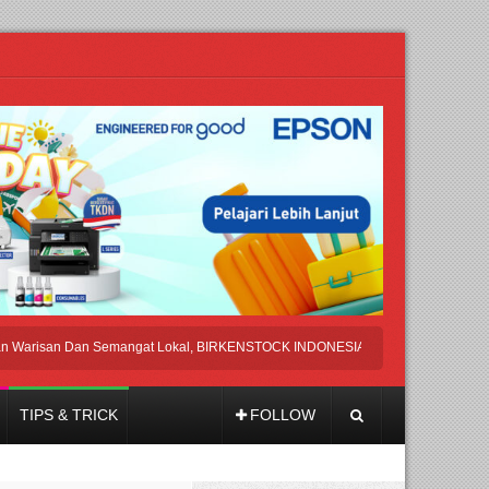
n Dan Semangat Lokal, BIRKENSTOCK INDONESIA Membuka Took di Ubud, Bali
TIPS & TRICK
FOLLOW