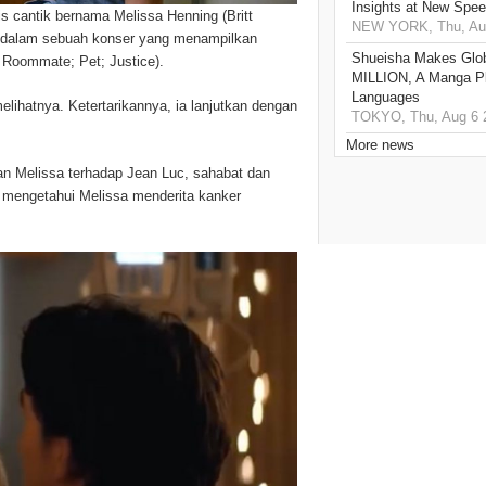
Insights at New Spe
is cantik bernama Melissa Henning (Britt
NEW YORK, Thu, Aug
) dalam sebuah konser yang menampilkan
Shueisha Makes Glo
 Roommate; Pet; Justice).
MILLION, A Manga Pla
Languages
elihatnya. Ketertarikannya, ia lanjutkan dengan
TOKYO, Thu, Aug 6 
More news
uan Melissa terhadap Jean Luc, sahabat dan
 mengetahui Melissa menderita kanker