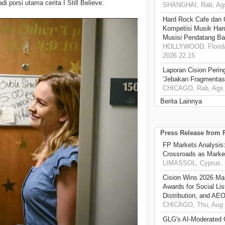
porsi utama cerita I Still Believe.
SHANGHAI, Rab, Ags
Hard Rock Cafe dan
Kompetisi Musik Har
Musisi Pendatang Ba
HOLLYWOOD, Florida
2026 22.15
Laporan Cision Perin
'Jebakan Fragmentas
CHICAGO, Rab, Ags 
Berita Lainnya
Press Release from
FP Markets Analysis
Crossroads as Mark
LIMASSOL, Cyprus, 
Cision Wins 2026 Ma
Awards for Social Li
Distribution, and AE
CHICAGO, Thu, Aug 
GLG's AI-Moderated 