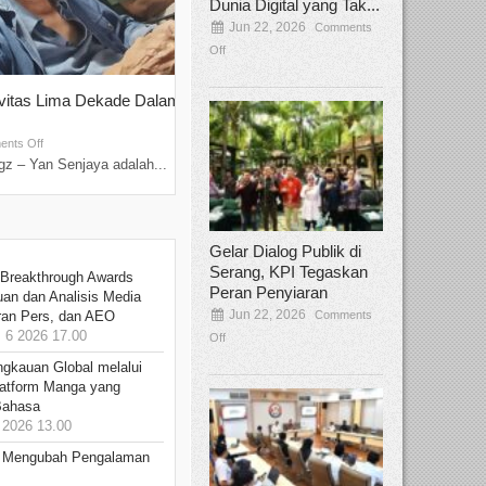
Dunia Digital yang Tak...
Jun 22, 2026
Comments
Off
ivitas Lima Dekade Dalam
Tamee Irelly Menjadi Juri Open Casti
Film Terbaru...
Sep 08, 2025
nts Off
Comments Off
z – Yan Senjaya adalah...
Bekasi, Broadcastmagz – Dalam upaya me
talenta...
Gelar Dialog Publik di
Serang, KPI Tegaskan
 Breakthrough Awards
Peran Penyiaran
an dan Analisis Media
Jun 22, 2026
Comments
aran Pers, dan AEO
6 2026 17.00
Off
ngkauan Global melalui
atform Manga yang
Bahasa
2026 13.00
: Mengubah Pengalaman