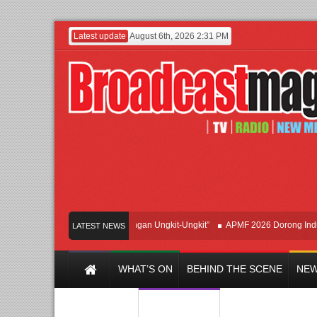
Latest update
August 6th, 2026 2:31 PM
irkan Hipdut Modern “Jangan Ungkit-Ungkit”
APMF 2026 Dorong Industri Bera
LATEST NEWS
WHAT’S ON
BEHIND THE SCENE
NEW
Y CHANNEL
FILM & MUSIC