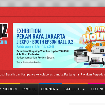
lih dari Kampanye ke Kolaborasi Jangka Panjang
Rayakan Perpaduan Warisa
 PRODUCT
PROFILE
CORNER
SATELLITE
TECHNO