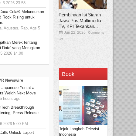
 5 2026 23.58
 Coca-Cola® Meluncurkan
Pembinaan Isi Siaran
d Rock Rising untuk
Jawa Pos Multimedia
ru
TV, KPI Tekankan...
, Agustus, Rab, Ags 5
Jun 22, 2026
Comments
Off
gatkan Merek tentang
i Data' yang Merugikan
5 2026 14.00
Book
 PR Newswire
: Japanese Yen at a
ets Weigh Next Move
5 hours ago
rTech Breakthrough
stening, Press Release
O
6 2026 5:00 PM
Jejak Langkah Televisi
Calls Unlock Expert
Indonesia