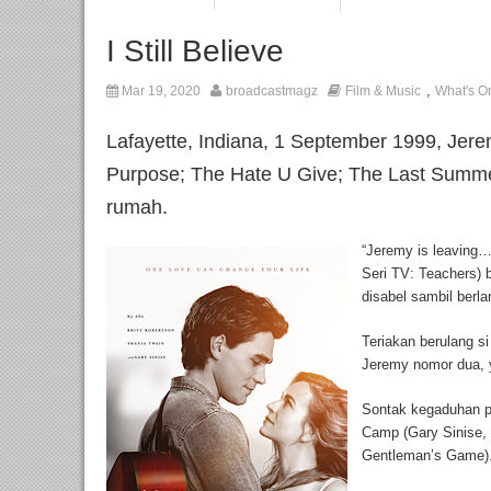
I Still Believe
,
Mar 19, 2020
broadcastmagz
Film & Music
What's O
Lafayette, Indiana, 1 September 1999, Jer
Purpose; The Hate U Give; The Last Summ
rumah.
“Jeremy is leaving…
Seri TV: Teachers) 
disabel sambil berla
Teriakan berulang s
Jeremy nomor dua, 
Sontak kegaduhan p
Camp (Gary Sinise, 
Gentleman’s Game).