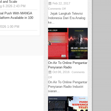
ed and Scale
Feb 22, 2017
 6 2026 2:43 PM
Comments Off
bal Push With MANGA
Jejak Langkah Televisi
tform Available in 100
Indonesia Dari Era Analog
ke...
2026 1:00 PM
On Air To Online Pengantar
Penyiaran Radio
Oct 06, 2016
Comments
Off
On Air To Online Pengantar
Penyiaran Radio Industri
siaran...