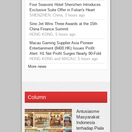
Four Seasons Hotel Shenzhen Introduces
Exclusive Suite Offer in Futian's Heart
SHENZHEN, China, 3 hours ago
Sino Jet Wins Three Awards at the 15th
China Finance Summit
HONG KONG, 5 hours ago
Macau Gaming Supplier Asia Pioneer
Entertainment (8400.HK) Issues Profit
Alert: H1 Net Profit Surges Nearly 90-Fold
HONG KONG and MACAU, 5 hours ago
More news
Column
Antusiasme
Masyarakat
Indonesia
terhadap Piala