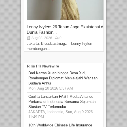
Lenny Ivylen: 26 Tahun Jaga Eksistensi di
Yan
Dunia Fashion...
Sin
Aug 08, 2026
0
D
Jakarta, Broadcastmagz – Lenny Ivylen
Jaka
membangun...
Rilis PR Newswire
Dari Kertas Xuan hingga Desa Xidi,
Rombongan Diplomat Menjelajahi Warisan
Budaya Anhui
Mon, Aug 10 2026 5:57 AM
Coolita Luncurkan FAST Media Alliance
Pertama di Indonesia Bersama Sejumlah
Stasiun TV Terkemuka
JAKARTA, Indonesia, Sun, Aug 9 2026
11:49 PM
16th Worldwide Chinese Life Insurance