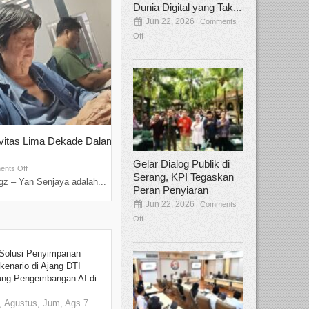
Dunia Digital yang Tak...
Jun 22, 2026
Comments
Off
ivitas Lima Dekade Dalam
Tamee Irelly Menjadi Juri Open Casti
Film Terbaru...
Gelar Dialog Publik di
Sep 08, 2025
nts Off
Comments Off
Serang, KPI Tegaskan
z – Yan Senjaya adalah...
Bekasi, Broadcastmagz – Dalam upaya me
Peran Penyiaran
talenta...
Jun 22, 2026
Comments
Off
Solusi Penyimpanan
kenario di Ajang DTI
ung Pengembangan AI di
 Agustus, Jum, Ags 7