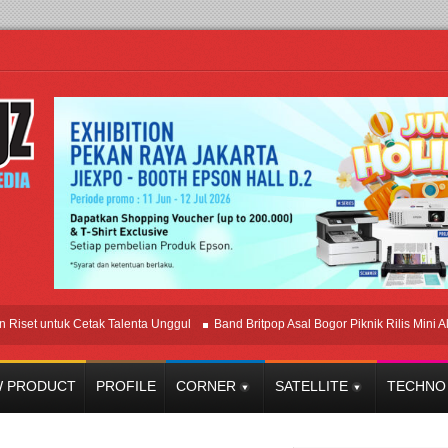
 untuk Cetak Talenta Unggul
Band Britpop Asal Bogor Piknik Rilis Mini Album “
 PRODUCT
PROFILE
CORNER
SATELLITE
TECHNO