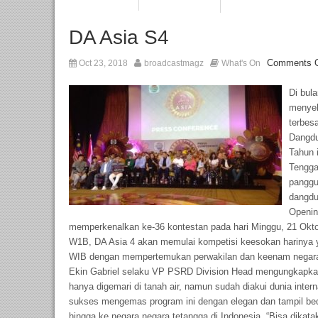
DA Asia S4
Comments O
Oct 23, 2018
broadcastmagz
What's On
Di bula
menyel
terbes
Dangdu
Tahun 
Tengga
panggu
dangdu
Openin
memperkenalkan ke-36 kontestan pada hari Minggu, 21 Okto
W1B, DA Asia 4 akan memulai kompetisi keesokan harinya y
WIB dengan mempertemukan perwakilan dan keenam negar
Ekin Gabriel selaku VP PSRD Division Head mengungkapkan
hanya digemari di tanah air, namun sudah diakui dunia inter
sukses mengemas program ini dengan elegan dan tampil bed
hingga ke negara negara tetangga di Indonesia. “Bisa dikatak