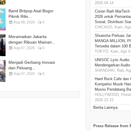
2026 04.14
Band Britpop Asal Bogor
Cision Raih MarTech
Piknik Rilis...
2026 untuk Pemantau
Sosial, Distribusi Si
Aug 08, 2026
0
CHICAGO, Kam, Ags 
Shueisha Perluas Ja
Meramaikan Jakarta
MANGA MILLION, Pl
dengan Ribuan Mainan...
Tersedia dalam 100 
Aug 07, 2026
0
TOKYO, Kam, Ags 6 
UNISOC Lyric Audio
Menjadi Gerbang Inovasi
Mendengarkan Audio
dan Peluang...
SHANGHAI, Rab, Ags
Aug 07, 2026
0
Hard Rock Cafe dan
Kompetisi Musik Har
Musisi Pendatang Ba
HOLLYWOOD, Florida
2026 22.15
Berita Lainnya
Press Release from