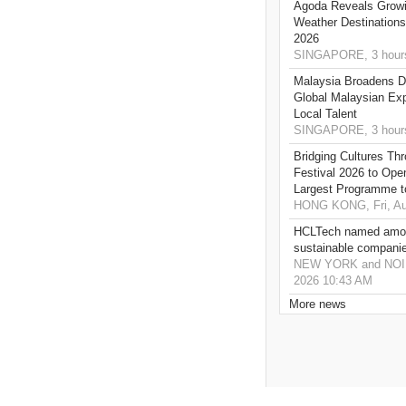
Agoda Reveals Growin
Weather Destination
2026
SINGAPORE, 3 hour
Malaysia Broadens Di
Global Malaysian Exp
Local Talent
SINGAPORE, 3 hour
Bridging Cultures T
Festival 2026 to Open
Largest Programme t
HONG KONG, Fri, Au
HCLTech named amon
sustainable compani
NEW YORK and NOIDA,
2026 10:43 AM
More news