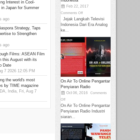
Indonesia
g Interest in Cool-
Feb 22, 2017
s in Japan for Summer
Comments Off
Jejak Langkah Televisi
s ago
Indonesia Dari Era Analog
aspora Strategy, Taps
ke...
ertise to Strengthen
s ago
hrough Films: ASEAN Film
 this August with its
o Date
g 7 2026 12:05 PM
g the world's most
On Air To Online Pengantar
es by TIME magazine
Penyiaran Radio
 India, Fri, Aug 7
Oct 06, 2016
Comments
Off
On Air To Online Pengantar
Penyiaran Radio Industri
siaran...