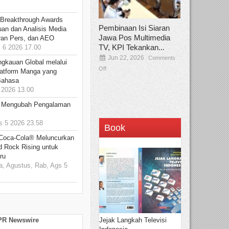
 Breakthrough Awards
Pembinaan Isi Siaran
an dan Analisis Media
Jawa Pos Multimedia
aran Pers, dan AEO
TV, KPI Tekankan...
6 2026 17.00
Jun 22, 2026
Comments
ngkauan Global melalui
Off
atform Manga yang
Bahasa
2026 13.00
: Mengubah Pengalaman
 5 2026 23.58
Book
 Coca-Cola® Meluncurkan
d Rock Rising untuk
ru
, Agustus, Rab, Ags 5
Jejak Langkah Televisi
 PR Newswire