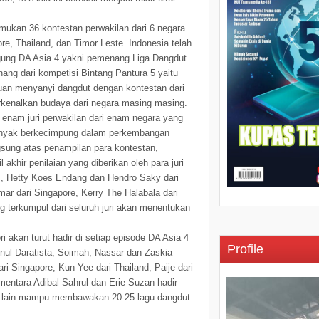
mukan 36 kontestan perwakilan dari 6 negara
re, Thailand, dan Timor Leste. Indonesia telah
gung DA Asia 4 yakni pemenang Liga Dangdut
nang dari kompetisi Bintang Pantura 5 yaitu
uan menyanyi dangdut dengan kontestan dari
kenalkan budaya dari negara masing masing.
 enam juri perwakilan dari enam negara yang
banyak berkecimpung dalam perkembangan
gsung atas penampilan para kontestan,
khir penilaian yang diberikan oleh para juri
m, Hetty Koes Endang dan Hendro Saky dari
ar dari Singapore, Kerry The Halabala dari
ng terkumpul dari seluruh juri akan menentukan
 akan turut hadir di setiap episode DA Asia 4
Profile
inul Daratista, Soimah, Nassar dan Zaskia
ri Singapore, Kun Yee dari Thailand, Paije dari
entara Adibal Sahrul dan Erie Suzan hadir
ara lain mampu membawakan 20-25 lagu dangdut