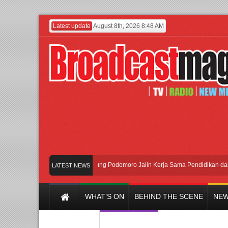
Latest update
August 8th, 2026 8:48 AM
UI dan Universitas Agung Podomoro Jalin Kerja Sama Pendidikan dan Riset
LATEST NEWS
WHAT’S ON
BEHIND THE SCENE
NEW
Y CHANNEL
FILM & MUSIC