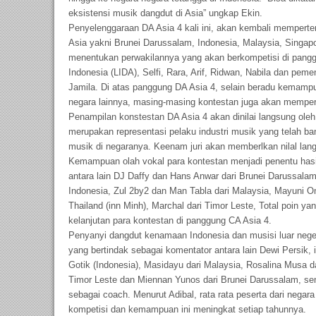
eksistensi musik dangdut di Asia” ungkap Ekin.
Penyelenggaraan DA Asia 4 kali ini, akan kembali memperte
Asia yakni Brunei Darussalam, Indonesia, Malaysia, Singapo
menentukan perwakilannya yang akan berkompetisi di pang
Indonesia (LIDA), Selfi, Rara, Arif, Ridwan, Nabila dan peme
Jamila. Di atas panggung DA Asia 4, selain beradu kemamp
negara lainnya, masing-masing kontestan juga akan memper
Penampilan konstestan DA Asia 4 akan dinilai langsung oleh
merupakan representasi pelaku industri musik yang telah 
musik di negaranya. Keenam juri akan memberlkan nilal lan
Kemampuan olah vokal para kontestan menjadi penentu hasil a
antara lain DJ Daffy dan Hans Anwar dari Brunei Darussala
Indonesia, Zul 2by2 dan Man Tabla dari Malaysia, Mayuni Om
Thailand (inn Minh), Marchal dari Timor Leste, Total poin ya
kelanjutan para kontestan di panggung CA Asia 4.
Penyanyi dangdut kenamaan Indonesia dan musisi luar negeri
yang bertindak sebagai komentator antara lain Dewi Persik, 
Gotik (Indonesia), Masidayu dari Malaysia, Rosalina Musa da
Timor Leste dan Miennan Yunos dari Brunei Darussalam, sem
sebagai coach. Menurut Adibal, rata rata peserta dari neg
kompetisi dan kemampuan ini meningkat setiap tahunnya.