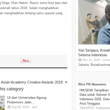
 Dirga, Irfan Hakim, Ramzi serta host baru dari
uslimah tahun 2018. Selain menghadirkan
kan menghadirkan bintang tamu spesial yang
Yan Senjaya, Kreat
Sinema Indonesia
Dec 22, 2025
Comme
Jakarta, Broadcastmag
 Di Asian Academy Creative Awards 2018
Rilis PR Newswire
this category
HIKSEMI Tampilkan 
Data untuk Seluruh S
UI dan Universitas Agung
Indonesia 2026, Duk
Podomoro Jalin...
Asia Tenggara
Aug 08, 2026
0
JAKARTA, Indonesia,