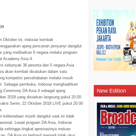
ff
n Oktober ini, indosiar kembali
enggarakan ajang pencarian penyanyi dangdut
ar yang melibatkan 6 negara melalui program
t Academy Asia 4.
ini sebanyak 36 peserta dari 6 negara Asia
ra akan kembali disatukan dalam satu
ng kompetisi persahabatan melalui musik
t. Sebagai pembuka, Indosiar menghadirkan
New Edition
g Ceremony DA Asia 4 sebagal ajang
ber 2018 yang disiarkan langsung pukul 20.00
akni Senin, 22 Oktober 2018 LIVE pukul 20.00
a.
 keberadaan musik dangdut saat ini tidak
nasional. Lewat program DA Asia, Indosiar
a sehingga tingkat apresiasinya meluas
an, DA Asia ini berhasil menjadi tolak ukur