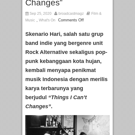
Changes”
Sep 25, 2020
broadcastmagz
Film &
,
Comments Off
Music
What's On
Skenario Hari, salah satu grup
band indie yang bergenre unit
Rock Alternative sekaligus pop-
punk kebanggaan kota hujan,
kembali menyapa penikmat
musik Indonesia dengan merilis
karya terbarunya yang
berjudul
“Things I Can’t
Changes”
.