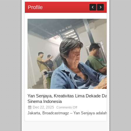
Profile
Yan Senjaya, Kreativitas Lima Dekade Dalam
Tam
Sinema Indonesia
Film
Dec 22, 2025
S
Comments Off
Jakarta, Broadcastmagz – Yan Senjaya adalah...
Beka
talen