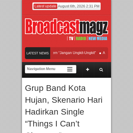
Latest update
August 6th, 2026 2:31 PM
Afan Hadirkan Hipdut Modern “Jangan Ungkit-Ungkit”
APMF 2026 Dorong Indus
LATEST NEWS
Rayakan Perpaduan Warisan Dan Semangat Lokal, BIRKENSTOCK INDONESIA Me
Kolaborasi UT School, PTBA, dan Kamaju Tingkatkan Kualitas SDM melalui Basi
Grup Band Kota
Twilite Orchestra Presents The Beatles & Queen – feat. Marcello Tahitoe dan San
Hujan, Skenario Hari
Hadirkan Single
“Things I Can’t