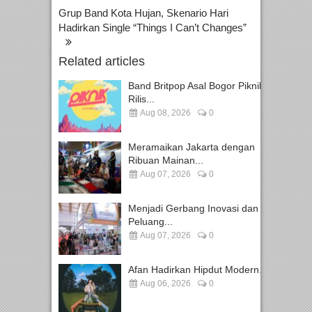
Grup Band Kota Hujan, Skenario Hari
Hadirkan Single “Things I Can’t Changes”
Related articles
Band Britpop Asal Bogor Piknik
Rilis...
Aug 08, 2026
0
Meramaikan Jakarta dengan
Ribuan Mainan...
Aug 07, 2026
0
Menjadi Gerbang Inovasi dan
Peluang...
Aug 07, 2026
0
Afan Hadirkan Hipdut Modern...
Aug 06, 2026
0