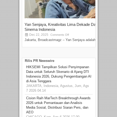
Yan Senjaya, Kreativitas Lima Dekade Dalam
Tam
Sinema Indonesia
Film
Dec 22, 2025
S
Comments Off
Jakarta, Broadcastmagz – Yan Senjaya adalah...
Beka
talen
Rilis PR Newswire
HIKSEMI Tampilkan Solusi Penyimpanan
Data untuk Seluruh Skenario di Ajang DTI
Indonesia 2026, Dukung Pengembangan AI
di Asia Tenggara
JAKARTA, Indonesia, Agustus, Jum, Ags
7 2026 04.14
Cision Raih MarTech Breakthrough Awards
2026 untuk Pemantauan dan Analisis
Media Sosial, Distribusi Siaran Pers, dan
AEO
CHICAGO, Kam, Ags 6 2026 17.00