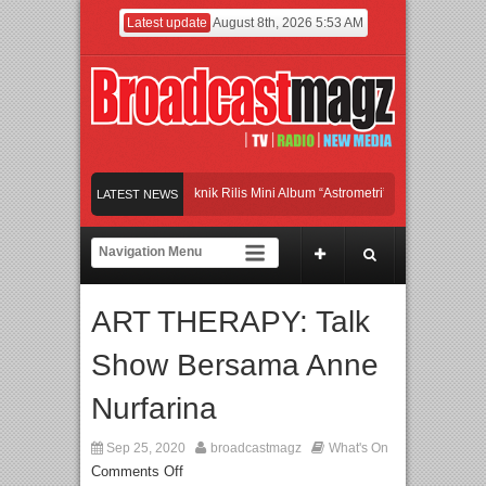
Latest update
August 8th, 2026 5:53 AM
Band Britpop Asal Bogor Piknik Rilis Mini Album “Astrometri”
Meramaikan Jakart
LATEST NEWS
Menjadi Gerbang Inovasi dan Peluang Bisnis Industri Gifts dan Housewares Asia T
APMF 2026 Dorong Industri Beralih dari Kampanye ke Kolaborasi Jangka Panjang
ART THERAPY: Talk
Show Bersama Anne
Nurfarina
Sep 25, 2020
broadcastmagz
What's On
Comments Off