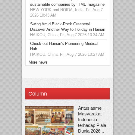
sustainable companies by TIME magazine
NEW YORK and NOIDA, India, Fri, Aug 7
2026 10:43 AM
Swing Amid Black‑Rock Greenery!
Discover Another Way to Holiday in Hainan
HAIKOU, China, Fri, Aug 7 2026 10:34 AM
Check out Hainan's Pioneering Medical
Hub
HAIKOU, China, Fri, Aug 7 2026 10:27 AM
More news
Column
Antusiasme
Masyarakat
Indonesia
terhadap Piala
Dunia 2026...