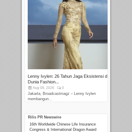
Lenny Ivylen: 26 Tahun Jaga Eksistensi di
Yan
Dunia Fashion...
Sin
Aug 08, 2026
0
D
Jakarta, Broadcastmagz – Lenny Ivylen
Jaka
membangun...
Rilis PR Newswire
16th Worldwide Chinese Life Insurance
Congress & International Dragon Award