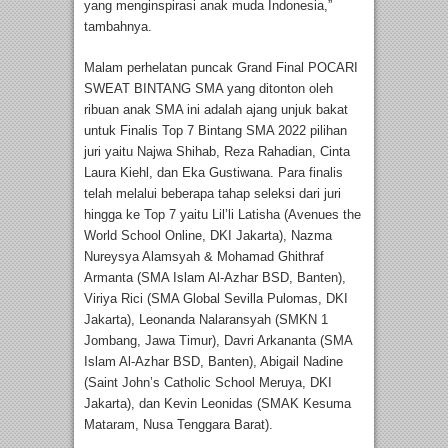
yang menginspirasi anak muda Indonesia,”
tambahnya.
Malam perhelatan puncak Grand Final POCARI
SWEAT BINTANG SMA yang ditonton oleh
ribuan anak SMA ini adalah ajang unjuk bakat
untuk Finalis Top 7 Bintang SMA 2022 pilihan
juri yaitu Najwa Shihab, Reza Rahadian, Cinta
Laura Kiehl, dan Eka Gustiwana. Para finalis
telah melalui beberapa tahap seleksi dari juri
hingga ke Top 7 yaitu Lil’li Latisha (Avenues the
World School Online, DKI Jakarta), Nazma
Nureysya Alamsyah & Mohamad Ghithraf
Armanta (SMA Islam Al-Azhar BSD, Banten),
Viriya Rici (SMA Global Sevilla Pulomas, DKI
Jakarta), Leonanda Nalaransyah (SMKN 1
Jombang, Jawa Timur), Davri Arkananta (SMA
Islam Al-Azhar BSD, Banten), Abigail Nadine
(Saint John’s Catholic School Meruya, DKI
Jakarta), dan Kevin Leonidas (SMAK Kesuma
Mataram, Nusa Tenggara Barat).