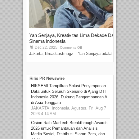
Yan Senjaya, Kreativitas Lima Dekade Dalam
Tam
Sinema Indonesia
Film
Dec 22, 2025
S
Comments Off
Jakarta, Broadcastmagz – Yan Senjaya adalah...
Beka
talen
Rilis PR Newswire
HIKSEMI Tampilkan Solusi Penyimpanan
Data untuk Seluruh Skenario di Ajang DTI
Indonesia 2026, Dukung Pengembangan AI
di Asia Tenggara
JAKARTA, Indonesia, Agustus, Fri, Aug 7
2026 4:14 AM
Cision Raih MarTech Breakthrough Awards
2026 untuk Pemantauan dan Analisis
Media Sosial, Distribusi Siaran Pers, dan