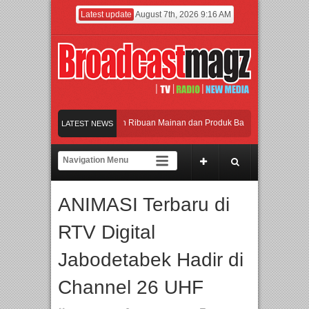
Latest update
August 7th, 2026 9:16 AM
eramaikan Jakarta dengan Ribuan Mainan dan Produk Bayi dari Seluruh Dunia, I
LATEST NEWS
enjadi Gerbang Inovasi dan Peluang Bisnis Industri Gifts dan Housewares Asia T
PMF 2026 Dorong Industri Beralih dari Kampanye ke Kolaborasi Jangka Panjang
ANIMASI Terbaru di
Rayakan Perpaduan Warisan Dan Semangat Lokal, BIRKENSTOCK INDONESIA Mem
RTV Digital
eramaikan Jakarta dengan Ribuan Mainan dan Produk Bayi dari Seluruh Dunia, I
Jabodetabek Hadir di
Channel 26 UHF