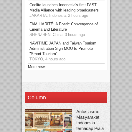
Coolita launches Indonesia's first FAST
Media Alliance with leading broadcasters
JAKARTA, Indonesia, 2 hours ago
FAMILIARITÉ: A Poetic Convergence of
Cinema and Literature
SHENZHEN, China, 3 hours ago
NAVITIME JAPAN and Taiwan Tourism
Administration Sign MOU to Promote
"Smart Tourism"
TOKYO, 4 hours ago
More news
Column
Antusiasme
Masyarakat
Indonesia
terhadap Piala