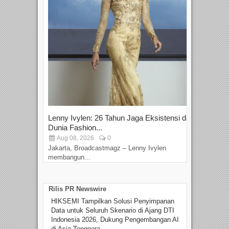
Lenny Ivylen: 26 Tahun Jaga Eksistensi do
Yan
Dunia Fashion...
Sin
Aug 08, 2026
0
D
Jakarta, Broadcastmagz – Lenny Ivylen
Jaka
membangun...
Rilis PR Newswire
HIKSEMI Tampilkan Solusi Penyimpanan
Data untuk Seluruh Skenario di Ajang DTI
Indonesia 2026, Dukung Pengembangan AI
di Asia Tenggara