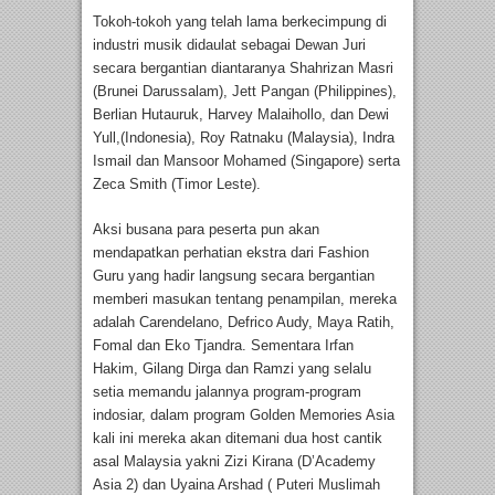
Tokoh-tokoh yang telah lama berkecimpung di
industri musik didaulat sebagai Dewan Juri
secara bergantian diantaranya Shahrizan Masri
(Brunei Darussalam), Jett Pangan (Philippines),
Berlian Hutauruk, Harvey Malaihollo, dan Dewi
Yull,(Indonesia), Roy Ratnaku (Malaysia), Indra
Ismail dan Mansoor Mohamed (Singapore) serta
Zeca Smith (Timor Leste).
Aksi busana para peserta pun akan
mendapatkan perhatian ekstra dari Fashion
Guru yang hadir langsung secara bergantian
memberi masukan tentang penampilan, mereka
adalah Carendelano, Defrico Audy, Maya Ratih,
Fomal dan Eko Tjandra. Sementara Irfan
Hakim, Gilang Dirga dan Ramzi yang selalu
setia memandu jalannya program-program
indosiar, dalam program Golden Memories Asia
kali ini mereka akan ditemani dua host cantik
asal Malaysia yakni Zizi Kirana (D’Academy
Asia 2) dan Uyaina Arshad ( Puteri Muslimah