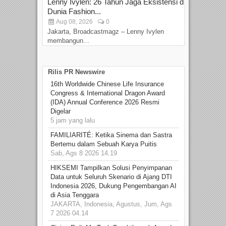
Lenny Ivylen: 26 Tahun Jaga Eksistensi di
Yan
Dunia Fashion...
Sin
Aug 08, 2026
0
D
Jakarta, Broadcastmagz – Lenny Ivylen
Jaka
membangun...
Rilis PR Newswire
16th Worldwide Chinese Life Insurance
Congress & International Dragon Award
(IDA) Annual Conference 2026 Resmi
Digelar
5 jam yang lalu
FAMILIARITÉ: Ketika Sinema dan Sastra
Bertemu dalam Sebuah Karya Puitis
Sab, Ags 8 2026 14.19
HIKSEMI Tampilkan Solusi Penyimpanan
Data untuk Seluruh Skenario di Ajang DTI
Indonesia 2026, Dukung Pengembangan AI
di Asia Tenggara
JAKARTA, Indonesia, Agustus, Jum, Ags
7 2026 04.14