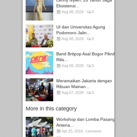
Lenny Ivylen: 26 Tahun Jaga
Eksistensi...
Aug 08, 2026
0
UI dan Universitas Agung
Podomoro Jalin...
Aug 08, 2026
0
Band Britpop Asal Bogor Piknik
Rilis...
Aug 08, 2026
0
Meramaikan Jakarta dengan
Ribuan Mainan...
Aug 07, 2026
0
More in this category
Workshop dan Lomba Pasang
Antena...
Apr 25, 2016
Comments