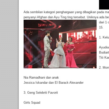
Ada sembilan kategori penghargaan yang dibagikan pada ma
penyanyi Afghan dan Ayu Ting ting tersebut. Uniknya ada be
dari 1 
15.
1. Kelu
Ayudia
Budiar
Titi K
2. Mom
Nia Ramadhani dan anak
Jessica Iskandar dan El Barack Alexander
3. Geng Selebriti Favorit
Girls Squad