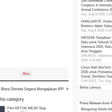
16th Worldwide Chine
Congress & Internati
Annual Conference 2
Sun, Aug 9 2026 1:4
FAMILIARITÉ: Ketika
Bertemu dalam Sebua
Sat, Aug 8 2026 2:1
HIKSEMI Tampilkan 
Data untuk Seluruh S
Indonesia 2026, Duk
Asia Tenggara
JAKARTA, Indonesia,
2026 4:14 AM
Cision Raih MarTech
2026 untuk Pemantau
Sosial, Distribusi Si
CHICAGO, Thu, Aug 
Berita Lainnya
di Blora Diminta Segera Mengajukan IPP
this category
Press Release from
Film KETOK MEJIK Siap
Manguning Hotels Ad