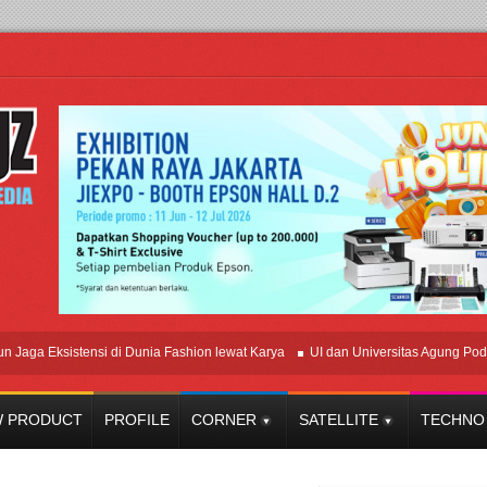
 Eksistensi di Dunia Fashion lewat Karya
UI dan Universitas Agung Podomoro 
 PRODUCT
PROFILE
CORNER
SATELLITE
TECHNO