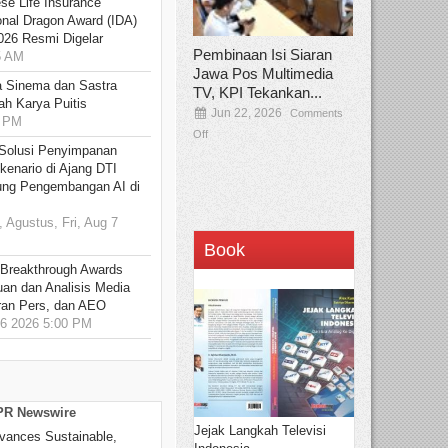
se Life Insurance
onal Dragon Award (IDA)
026 Resmi Digelar
Pembinaan Isi Siaran
5 AM
Jawa Pos Multimedia
 Sinema dan Sastra
TV, KPI Tekankan...
h Karya Puitis
Jun 22, 2026
Comments
9 PM
Off
Solusi Penyimpanan
kenario di Ajang DTI
ung Pengembangan AI di
 Agustus, Fri, Aug 7
Book
 Breakthrough Awards
an dan Analisis Media
aran Pers, dan AEO
6 2026 5:00 PM
 PR Newswire
Jejak Langkah Televisi
vances Sustainable,