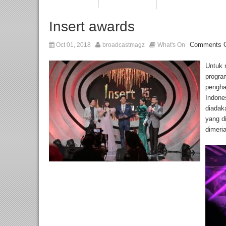
Insert awards
Comments O
Oct 01, 2018
broadcastmagz
What's On
Untuk 
progra
pengha
Indone
diadak
yang d
dimeria