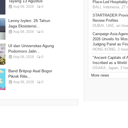
Tayang 13 Agustus
Place-Led Hospitality
Aug 09, 2026
0
BALI, Indonesia, 27 
STARTRADER Provide
Lenny Ivylen: 26 Tahun
Review Profiles
DUBAI, UAE, an hou
Jaga Eksistensi...
Aug 08, 2026
0
Campaign Asia Agenc
2026 Unveils Its Mos
Judging Panel as Fin
UI dan Universitas Agung
HONG KONG, 2 hour
Podomoro Jalin...
Aug 08, 2026
0
"Ancient Capitals of
Inscribed as a World 
OSAKA, Japan, 3 ho
Band Britpop Asal Bogor
More news
Piknik Rilis...
Aug 08, 2026
0