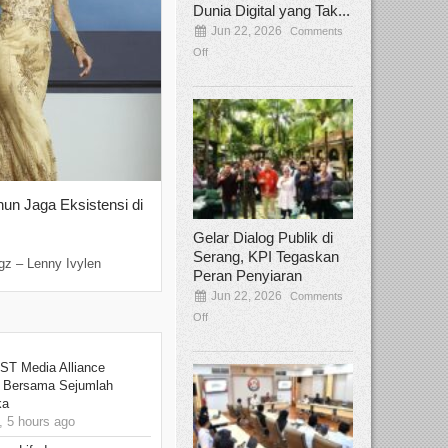
Dunia Digital yang Tak...
Jun 22, 2026
Comments
Off
hun Jaga Eksistensi di
Yan Senjaya, Kreativitas Lima Dekad
Sinema Indonesia
Gelar Dialog Publik di
Dec 22, 2025
Comments Off
Serang, KPI Tegaskan
gz – Lenny Ivylen
Jakarta, Broadcastmagz – Yan Senjaya ada
Peran Penyiaran
Jun 22, 2026
Comments
Off
ST Media Alliance
a Bersama Sejumlah
ka
 5 hours ago