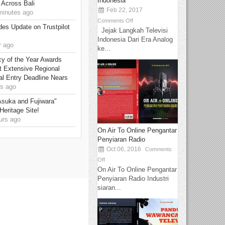
Indonesia
 Across Bali
Feb 22, 2017
minutes ago
Comments Off
s Update on Trustpilot
Jejak Langkah Televisi
Indonesia Dari Era Analog
r ago
ke...
y of the Year Awards
t Extensive Regional
al Entry Deadline Nears
s ago
 Asuka and Fujiwara"
Heritage Site!
urs ago
On Air To Online Pengantar
Penyiaran Radio
Oct 06, 2016
Comments
Off
On Air To Online Pengantar
Penyiaran Radio Industri
siaran...