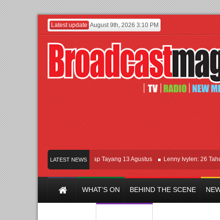
Latest update
August 9th, 2026 3:10 PM
Film KETOK MEJIK Siap Tayang 13 Agustus
Lenny Ivylen: 26 Tahun Jaga
LATEST NEWS
WHAT’S ON
BEHIND THE SCENE
NEW
Y CHANNEL
FILM & MUSIC