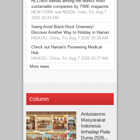
HCLTech named among the world's most
sustainable companies by TIME magazine
NEW YORK and NOIDA, India, Fri, Aug 7
2026 10:43 AM
Swing Amid Black‑Rock Greenery!
Discover Another Way to Holiday in Hainan
HAIKOU, China, Fri, Aug 7 2026 10:34 AM
Check out Hainan's Pioneering Medical
Hub
HAIKOU, China, Fri, Aug 7 2026 10:27 AM
More news
Column
Antusiasme
Masyarakat
Indonesia
terhadap Piala
Dunia 2026...