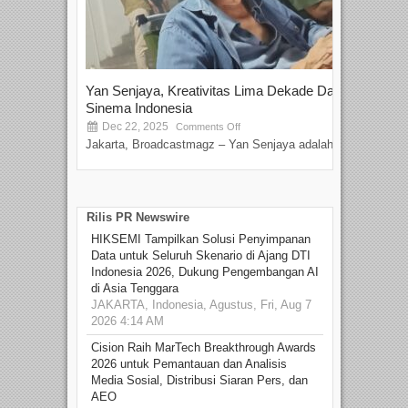
Yan Senjaya, Kreativitas Lima Dekade Dalam
Tam
Sinema Indonesia
Film
Dec 22, 2025
S
Comments Off
Jakarta, Broadcastmagz – Yan Senjaya adalah...
Beka
talen
Rilis PR Newswire
HIKSEMI Tampilkan Solusi Penyimpanan
Data untuk Seluruh Skenario di Ajang DTI
Indonesia 2026, Dukung Pengembangan AI
di Asia Tenggara
JAKARTA, Indonesia, Agustus, Fri, Aug 7
2026 4:14 AM
Cision Raih MarTech Breakthrough Awards
2026 untuk Pemantauan dan Analisis
Media Sosial, Distribusi Siaran Pers, dan
AEO