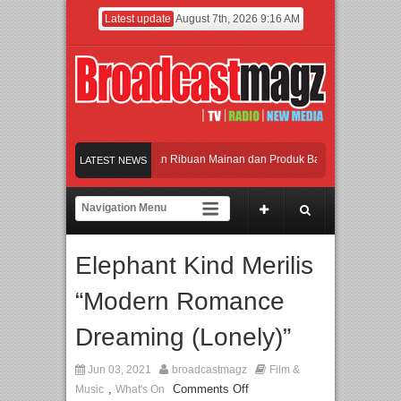
Latest update
August 7th, 2026 9:16 AM
Meramaikan Jakarta dengan Ribuan Mainan dan Produk Bayi dari Seluruh Dunia, 
LATEST NEWS
Menjadi Gerbang Inovasi dan Peluang Bisnis Industri Gifts dan Housewares Asia T
APMF 2026 Dorong Industri Beralih dari Kampanye ke Kolaborasi Jangka Panjang
Elephant Kind Merilis
Rayakan Perpaduan Warisan Dan Semangat Lokal, BIRKENSTOCK INDONESIA Me
“Modern Romance
Meramaikan Jakarta dengan Ribuan Mainan dan Produk Bayi dari Seluruh Dunia, 
Dreaming (Lonely)”
Jun 03, 2021
broadcastmagz
Film &
,
Comments Off
Music
What's On