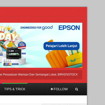
aduan Warisan Dan Semangat Lokal, BIRKENSTOCK INDONESIA Membuka Took d
TIPS & TRICK
FOLLOW