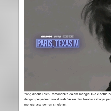
Yang dibantu oleh Ramandhika dalam mengisi live electric b
dengan perpaduan vokal oleh Suisei dan Reikko sebagai pe
mengisi aransemen single ini.