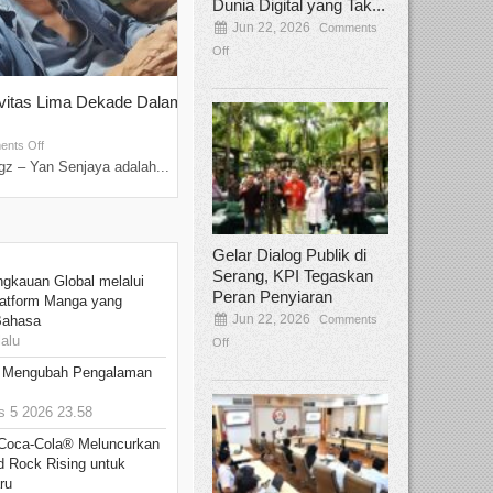
Dunia Digital yang Tak...
Jun 22, 2026
Comments
Off
ivitas Lima Dekade Dalam
Tamee Irelly Menjadi Juri Open Casti
Film Terbaru...
Sep 08, 2025
nts Off
Comments Off
z – Yan Senjaya adalah...
Bekasi, Broadcastmagz – Dalam upaya me
talenta...
Gelar Dialog Publik di
Serang, KPI Tegaskan
ngkauan Global melalui
Peran Penyiaran
atform Manga yang
Jun 22, 2026
Comments
Bahasa
alu
Off
: Mengubah Pengalaman
 5 2026 23.58
 Coca-Cola® Meluncurkan
d Rock Rising untuk
ru