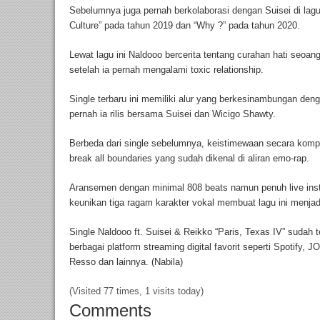
Sebelumnya juga pernah berkolaborasi dengan Suisei di lagun
Culture” pada tahun 2019 dan “Why ?” pada tahun 2020.
Lewat lagu ini Naldooo bercerita tentang curahan hati seoan
setelah ia pernah mengalami toxic relationship.
Single terbaru ini memiliki alur yang berkesinambungan deng
pernah ia rilis bersama Suisei dan Wicigo Shawty.
Berbeda dari single sebelumnya, keistimewaan secara kompos
break all boundaries yang sudah dikenal di aliran emo-rap.
Aransemen dengan minimal 808 beats namun penuh live instru
keunikan tiga ragam karakter vokal membuat lagu ini menja
Single Naldooo ft. Suisei & Reikko “Paris, Texas IV” sudah 
berbagai platform streaming digital favorit seperti Spotify
Resso dan lainnya. (Nabila)
(Visited 77 times, 1 visits today)
Comments