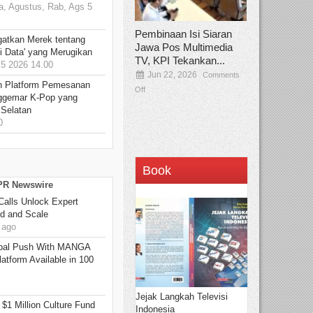
, Agustus, Rab, Ags 5
Pembinaan Isi Siaran
gatkan Merek tentang
Jawa Pos Multimedia
i Data' yang Merugikan
TV, KPI Tekankan...
5 2026 14.00
Jun 22, 2026
Comments
n Platform Pemesanan
Off
ggemar K-Pop yang
 Selatan
0
Book
 PR Newswire
Calls Unlock Expert
ed and Scale
 ago
bal Push With MANGA
tform Available in 100
Jejak Langkah Televisi
 $1 Million Culture Fund
Indonesia