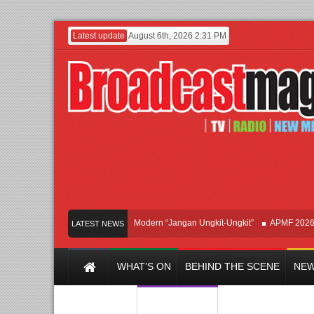
Latest update
August 6th, 2026 2:31 PM
Afan Hadirkan Hipdut Modern “Jangan Ungkit-Ungkit”
APMF 2026 Dorong 
LATEST NEWS
WHAT’S ON
BEHIND THE SCENE
NEW
Y CHANNEL
FILM & MUSIC