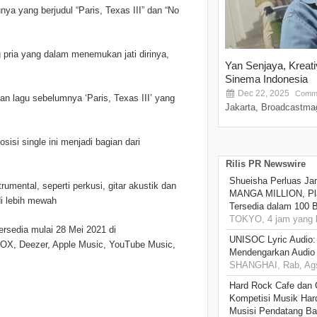
ya yang berjudul “Paris, Texas III” dan “No
g pria yang dalam menemukan jati dirinya,
Yan Senjaya, Kreat
Sinema Indonesia
Dec 22, 2025
Comme
an lagu sebelumnya ‘Paris, Texas III’ yang
Jakarta, Broadcastmag
isi single ini menjadi bagian dari
Rilis PR Newswire
Shueisha Perluas Ja
mental, seperti perkusi, gitar akustik dan
MANGA MILLION, Pl
di lebih mewah
Tersedia dalam 100 
TOKYO, 4 jam yang l
tersedia mulai 28 Mei 2021 di
UNISOC Lyric Audio
, JOOX, Deezer, Apple Music, YouTube Music,
Mendengarkan Audio
SHANGHAI, Rab, Ags
Hard Rock Cafe dan
Kompetisi Musik Har
Musisi Pendatang Ba