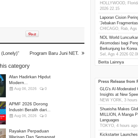
HOLLYWOOD, Florida
2026 22.15
Laporan Cision Perin
'Jebakan Fragmentas
CHICAGO, Rab, Ags 
NOL World Luncurka
Akomodasi bagi Pen
Berkunjung ke Korea
(Lonely)"
Program Baru Juni NET.
Sel, Ags 4 2026 02.0
Berita Lainnya
this category
Afan Hadirkan Hipdut
Press Release from
Modern...
Aug 06, 2026
0
GLG's AI-Moderated 
Insights at New Spe
NEW YORK, 3 hours
APMF 2026 Dorong
Shueisha Makes Glo
Industri Beralih dari...
MILLION, A Manga Pla
Aug 06, 2026
0
Languages
TOKYO, 4 hours ago
Rayakan Perpaduan
Kickstarter Launches
Warisan Dan Semangat...