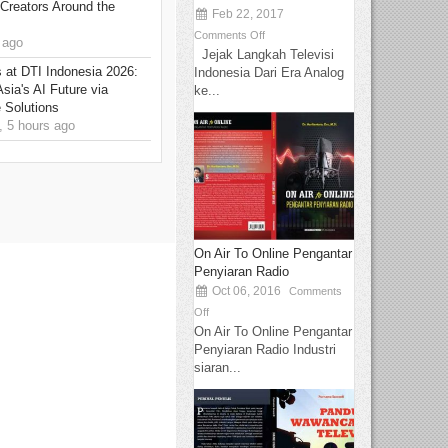
Creators Around the
Feb 22, 2017
Comments Off
 ago
Jejak Langkah Televisi
at DTI Indonesia 2026:
Indonesia Dari Era Analog
sia's AI Future via
ke...
 Solutions
 5 hours ago
On Air To Online Pengantar
Penyiaran Radio
Oct 06, 2016
Comments
Off
On Air To Online Pengantar
Penyiaran Radio Industri
siaran...