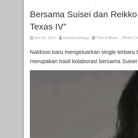
Bersama Suisei dan Reikko, 
Texas IV”
,
Jun 03, 2021
broadcastmagz
Film & Music
What's O
Naldooo baru mengeluarkan single terbaru b
merupakan hasil kolaborasi bersama Suisei