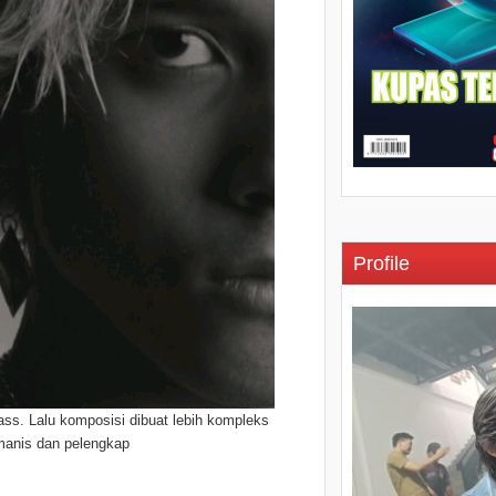
Profile
ass. Lalu komposisi dibuat lebih kompleks
manis dan pelengkap