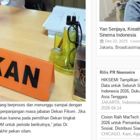
Yan Senjaya, Kreat
Sinema Indonesia
Dec 22, 2025
Comme
Jakarta, Broadcastmag
Rilis PR Newswire
HIKSEMI Tampilkan 
Data untuk Seluruh S
Indonesia 2026, Duk
Asia Tenggara
JAKARTA, Indonesia,
edang berproses dan menunggu sampai dengan
2026 04.14
ng perpanjangan masa jabatan Dekan Fikom. Jika
Cision Raih MarTech
ekan karena pada pemilihan Dekan tingkat
2026 untuk Pemantau
 untuk periode berikutnya,” jelas Dr.
Sosial, Distribusi Si
khir pekan silam.
CHICAGO, Kam, Ags 