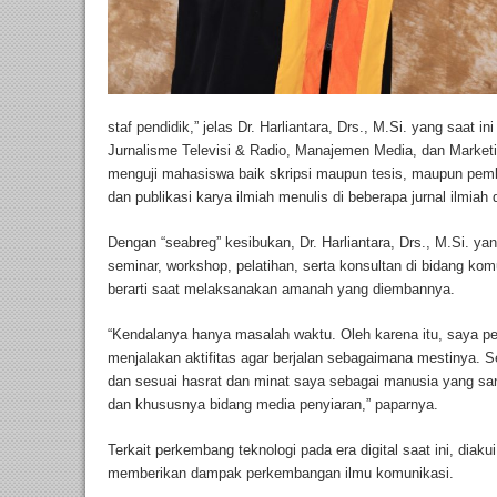
staf pendidik,” jelas Dr. Harliantara, Drs., M.Si. yang saat in
Jurnalisme Televisi & Radio, Manajemen Media, dan Market
menguji mahasiswa baik skripsi maupun tesis, maupun pemb
dan publikasi karya ilmiah menulis di beberapa jurnal ilmia
Dengan “seabreg” kesibukan, Dr. Harliantara, Drs., M.Si. yan
seminar, workshop, pelatihan, serta konsultan di bidang ko
berarti saat melaksanakan amanah yang diembannya.
“Kendalanya hanya masalah waktu. Oleh karena itu, saya pe
menjalakan aktifitas agar berjalan sebagaimana mestinya. 
dan sesuai hasrat dan minat saya sebagai manusia yang sa
dan khususnya bidang media penyiaran,” paparnya.
Terkait perkembang teknologi pada era digital saat ini, diakui 
memberikan dampak perkembangan ilmu komunikasi.