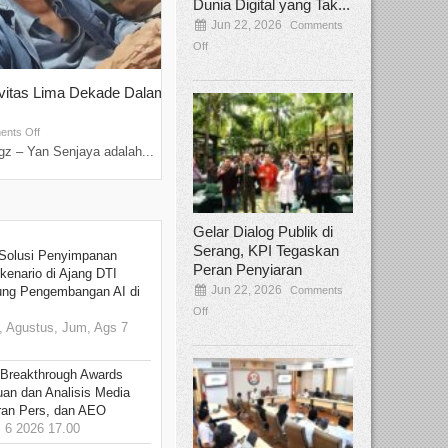
Dunia Digital yang Tak...
Jun 22, 2026
Comments
Off
ivitas Lima Dekade Dalam
Tamee Irelly Menjadi Juri Open Casti
Film Terbaru...
Sep 08, 2025
nts Off
Comments Off
z – Yan Senjaya adalah...
Bekasi, Broadcastmagz – Dalam upaya me
talenta...
Gelar Dialog Publik di
Serang, KPI Tegaskan
Solusi Penyimpanan
Peran Penyiaran
kenario di Ajang DTI
Jun 22, 2026
Comments
ung Pengembangan AI di
Off
 Agustus, Jum, Ags 7
 Breakthrough Awards
an dan Analisis Media
aran Pers, dan AEO
6 2026 17.00