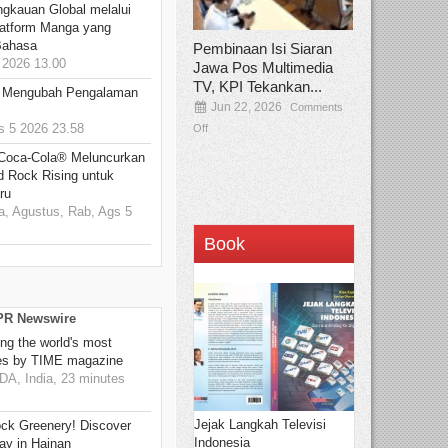
ngkauan Global melalui
atform Manga yang
Bahasa
Pembinaan Isi Siaran
2026 13.00
Jawa Pos Multimedia
TV, KPI Tekankan...
: Mengubah Pengalaman
Jun 22, 2026
Comments
 5 2026 23.58
Off
 Coca-Cola® Meluncurkan
d Rock Rising untuk
ru
, Agustus, Rab, Ags 5
Book
 PR Newswire
g the world's most
es by TIME magazine
, India, 23 minutes
Jejak Langkah Televisi
ck Greenery! Discover
Indonesia
ay in Hainan