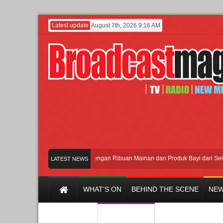
Latest update
August 7th, 2026 9:16 AM
Meramaikan Jakarta dengan Ribuan Mainan dan Produk Bayi dari Seluruh Du
LATEST NEWS
WHAT’S ON
BEHIND THE SCENE
NEW
Y CHANNEL
FILM & MUSIC