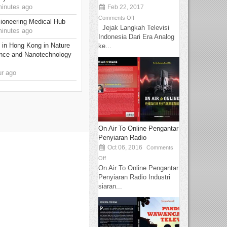
inutes ago
Feb 22, 2017
Comments Off
ioneering Medical Hub
Jejak Langkah Televisi
inutes ago
Indonesia Dari Era Analog
 in Hong Kong in Nature
ke...
nce and Nanotechnology
r ago
On Air To Online Pengantar
Penyiaran Radio
Oct 06, 2016
Comments
Off
On Air To Online Pengantar
Penyiaran Radio Industri
siaran...