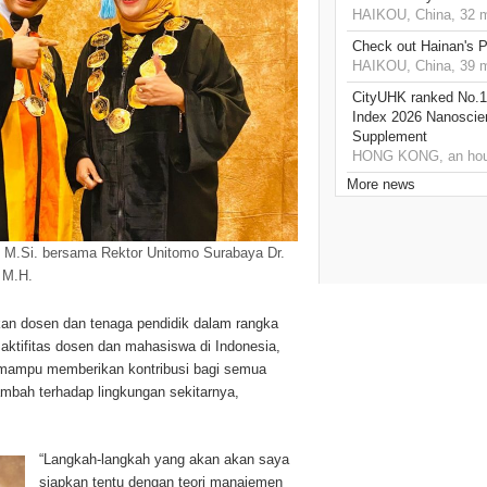
HAIKOU, China, 32 m
Check out Hainan's P
HAIKOU, China, 39 m
CityUHK ranked No.1
Index 2026 Nanoscie
Supplement
HONG KONG, an hou
More news
s., M.Si. bersama Rektor Unitomo Surabaya Dr.
, M.H.
an dosen dan tenaga pendidik dalam rangka
 aktifitas dosen dan mahasiswa di Indonesia,
an mampu memberikan kontribusi bagi semua
ambah terhadap lingkungan sekitarnya,
“Langkah-langkah yang akan akan saya
siapkan tentu dengan teori manajemen