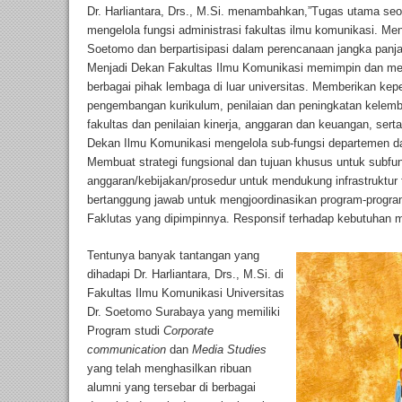
Dr. Harliantara, Drs., M.Si. menambahkan,”Tugas utama se
mengelola fungsi administrasi fakultas ilmu komunikasi. Men
Soetomo dan berpartisipasi dalam perencanaan jangka panja
Menjadi Dekan Fakultas Ilmu Komunikasi memimpin dan m
berbagai pihak lembaga di luar universitas. Memberikan kepe
pengembangan kurikulum, penilaian dan peningkatan kele
fakultas dan penilaian kinerja, anggaran dan keuangan, serta
Dekan Ilmu Komunikasi mengelola sub-fungsi departemen da
Membuat strategi fungsional dan tujuan khusus untuk subf
anggaran/kebijakan/prosedur untuk mendukung infrastruktur 
bertanggung jawab untuk mengjoordinasikan program-progr
Faklutas yang dipimpinnya. Responsif terhadap kebutuhan 
Tentunya banyak tantangan yang
dihadapi Dr. Harliantara, Drs., M.Si. di
Fakultas Ilmu Komunikasi Universitas
Dr. Soetomo Surabaya yang memiliki
Program studi
Corporate
communication
dan
Media Studies
yang telah menghasilkan ribuan
alumni yang tersebar di berbagai