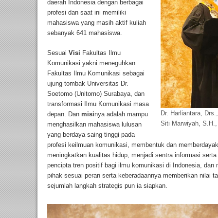
daerah Indonesia dengan berbagai
profesi dan saat ini memiliki
mahasiswa yang masih aktif kuliah
sebanyak 641 mahasiswa.
Sesuai
Visi
Fakultas Ilmu
Komunikasi yakni meneguhkan
Fakultas Ilmu Komunikasi sebagai
ujung tombak Universitas Dr.
Soetomo (Unitomo) Surabaya, dan
transformasi Ilmu Komunikasi masa
Dr. Harliantara, Dr
depan. Dan
misi
nya adalah mampu
Siti Marwiyah, S.H.
menghasilkan mahasiswa lulusan
yang berdaya saing tinggi pada
profesi keilmuan komunikasi, membentuk dan memberdayak
meningkatkan kualitas hidup, menjadi sentra informasi serta
pencipta tren positif bagi ilmu komunikasi di Indonesia, d
pihak sesuai peran serta keberadaannya memberikan nilai t
sejumlah langkah strategis pun ia siapkan.