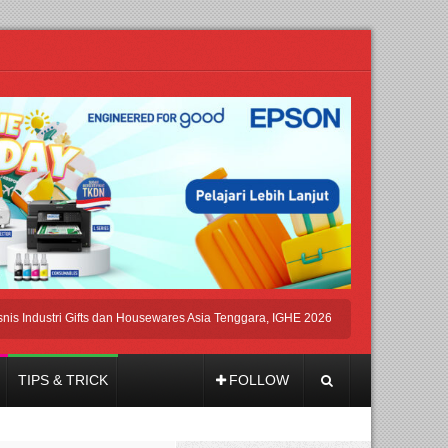
ustri Gifts dan Housewares Asia Tenggara, IGHE 2026 Kembali Digelar di Jakarta
TIPS & TRICK
FOLLOW