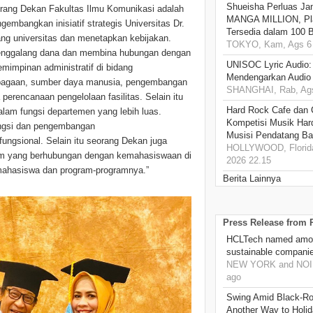
Shueisha Perluas Ja
orang Dekan Fakultas Ilmu Komunikasi adalah
MANGA MILLION, Pl
gembangkan inisiatif strategis Universitas Dr.
Tersedia dalam 100 
ng universitas dan menetapkan kebijakan.
TOKYO, Kam, Ags 6 
enggalang dana dan membina hubungan dengan
UNISOC Lyric Audio
mimpinan administratif di bidang
Mendengarkan Audio
mbagaan, sumber daya manusia, pengembangan
SHANGHAI, Rab, Ags
 perencanaan pengelolaan fasilitas. Selain itu
Hard Rock Cafe dan
lam fungsi departemen yang lebih luas.
Kompetisi Musik Har
ungsi dan pengembangan
Musisi Pendatang Ba
fungsional. Selain itu seorang Dekan juga
HOLLYWOOD, Florida
am yang berhubungan dengan kemahasiswaan di
2026 22.15
mahasiswa dan program-programnya.”
Berita Lainnya
Press Release from
HCLTech named amon
sustainable compani
NEW YORK and NOIDA
ago
Swing Amid Black‑Ro
Another Way to Holid