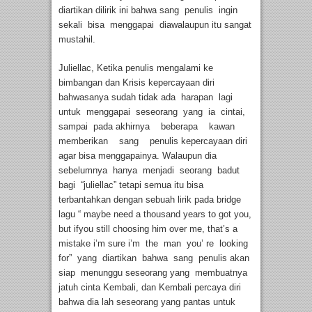
diartikan dilirik ini bahwa sang penulis ingin
sekali bisa menggapai diawalaupun itu sangat
mustahil.
Juliellac, Ketika penulis mengalami ke
bimbangan dan Krisis kepercayaan diri
bahwasanya sudah tidak ada harapan lagi
untuk menggapai seseorang yang ia cintai,
sampai pada akhirnya beberapa kawan
memberikan sang penulis kepercayaan diri
agar bisa menggapainya. Walaupun dia
sebelumnya hanya menjadi seorang badut
bagi “juliellac” tetapi semua itu bisa
terbantahkan dengan sebuah lirik pada bridge
lagu “ maybe need a thousand years to got you,
but ifyou still choosing him over me, that’s a
mistake i’m sure i’m the man you’ re looking
for” yang diartikan bahwa sang penulis akan
siap menunggu seseorang yang membuatnya
jatuh cinta Kembali, dan Kembali percaya diri
bahwa dia lah seseorang yang pantas untuk