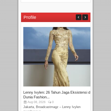
Profile
Lenny Ivylen: 26 Tahun Jaga Eksistensi di
Yan
Dunia Fashion...
Sin
Aug 08, 2026
0
D
Jakarta, Broadcastmagz – Lenny Ivylen
Jaka