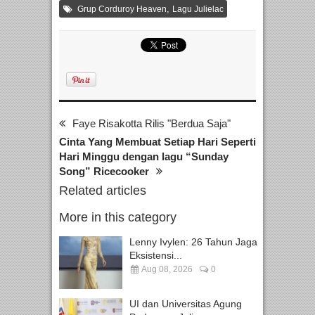
,
Grup Corduroy Heaven
Lagu Julielac
Faye Risakotta Rilis "Berdua Saja"
Cinta Yang Membuat Setiap Hari Seperti
Hari Minggu dengan lagu “Sunday
Song” Ricecooker
Related articles
More in this category
Lenny Ivylen: 26 Tahun Jaga
Eksistensi...
Aug 08, 2026
0
UI dan Universitas Agung