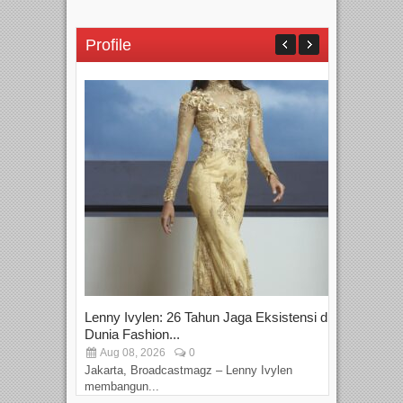
Profile
Lenny Ivylen: 26 Tahun Jaga Eksistensi di
Yan
Dunia Fashion...
Sin
Aug 08, 2026
0
D
Jakarta, Broadcastmagz – Lenny Ivylen
Jaka
membangun...