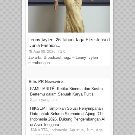
Lenny Ivylen: 26 Tahun Jaga Eksistensi di
Yan
Dunia Fashion...
Sin
Aug 08, 2026
0
D
Jakarta, Broadcastmagz – Lenny Ivylen
Jaka
membangun...
Rilis PR Newswire
FAMILIARITÉ: Ketika Sinema dan Sastra
Bertemu dalam Sebuah Karya Puitis
3 jam yang lalu
HIKSEMI Tampilkan Solusi Penyimpanan
Data untuk Seluruh Skenario di Ajang DTI
Indonesia 2026, Dukung Pengembangan AI
di Asia Tenggara
JAKARTA, Indonesia, Agustus, Jum, Ags