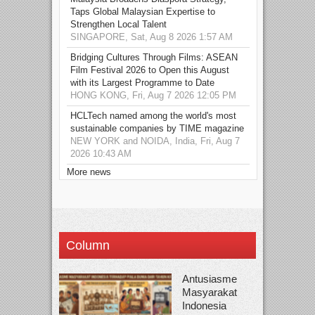
Taps Global Malaysian Expertise to
Strengthen Local Talent
SINGAPORE, Sat, Aug 8 2026 1:57 AM
Bridging Cultures Through Films: ASEAN
Film Festival 2026 to Open this August
with its Largest Programme to Date
HONG KONG, Fri, Aug 7 2026 12:05 PM
HCLTech named among the world's most
sustainable companies by TIME magazine
NEW YORK and NOIDA, India, Fri, Aug 7
2026 10:43 AM
More news
Column
Antusiasme
Masyarakat
Indonesia