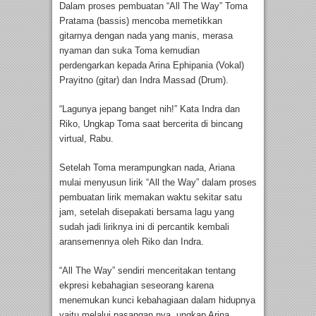
Dalam proses pembuatan “All The Way” Toma
Pratama (bassis) mencoba memetikkan
gitarnya dengan nada yang manis, merasa
nyaman dan suka Toma kemudian
perdengarkan kepada Arina Ephipania (Vokal)
Prayitno (gitar) dan Indra Massad (Drum).
“Lagunya jepang banget nih!” Kata Indra dan
Riko, Ungkap Toma saat bercerita di bincang
virtual, Rabu.
Setelah Toma merampungkan nada, Ariana
mulai menyusun lirik “All the Way” dalam proses
pembuatan lirik memakan waktu sekitar satu
jam, setelah disepakati bersama lagu yang
sudah jadi liriknya ini di percantik kembali
aransemennya oleh Riko dan Indra.
“All The Way” sendiri menceritakan tentang
ekpresi kebahagian seseorang karena
menemukan kunci kebahagiaan dalam hidupnya
yaitu melalui pasangan nya, ungkap Arina.