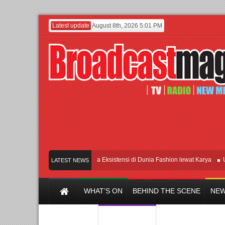
Latest update
August 8th, 2026 5:01 PM
Lenny Ivylen: 26 Tahun Jaga Eksistensi di Dunia Fashion lewat Karya
UI dan U
LATEST NEWS
WHAT’S ON
BEHIND THE SCENE
NEW
Y CHANNEL
FILM & MUSIC