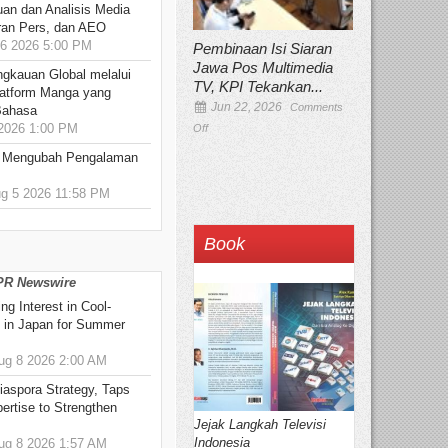
an dan Analisis Media
aran Pers, dan AEO
6 2026 5:00 PM
Pembinaan Isi Siaran
Jawa Pos Multimedia
ngkauan Global melalui
TV, KPI Tekankan...
atform Manga yang
Jun 22, 2026
Comments
Bahasa
2026 1:00 PM
Off
: Mengubah Pengalaman
 5 2026 11:58 PM
Book
 PR Newswire
g Interest in Cool-
s in Japan for Summer
g 8 2026 2:00 AM
aspora Strategy, Taps
ertise to Strengthen
Jejak Langkah Televisi
Indonesia
g 8 2026 1:57 AM