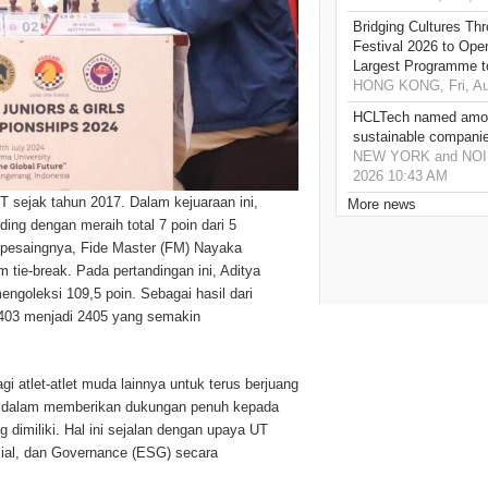
Bridging Cultures T
Festival 2026 to Open
Largest Programme t
HONG KONG, Fri, Au
HCLTech named amon
sustainable compani
NEW YORK and NOIDA,
2026 10:43 AM
T sejak tahun 2017. Dalam kejuaraan ini,
More news
ng dengan meraih total 7 poin dari 5
i pesaingnya, Fide Master (FM) Nayaka
 tie-break. Pada pertandingan ini, Aditya
ngoleksi 109,5 poin. Sebagai hasil dari
2403 menjadi 2405 yang semakin
gi atlet-atlet muda lainnya untuk terus berjuang
en dalam memberikan dukungan penuh kepada
dimiliki. Hal ini sejalan dengan upaya UT
ial, dan Governance (ESG) secara