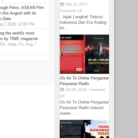
Feb 22, 2017
hrough Films: ASEAN Film
Comments Off
 this August with its
Jejak Langkah Televisi
o Date
Indonesia Dari Era Analog
g 7 2026 12:05 PM
ke...
g the world's most
es by TIME magazine
 India, Fri, Aug 7
On Air To Online Pengantar
Penyiaran Radio
Oct 06, 2016
Comments
Off
On Air To Online Pengantar
Penyiaran Radio Industri
siaran...