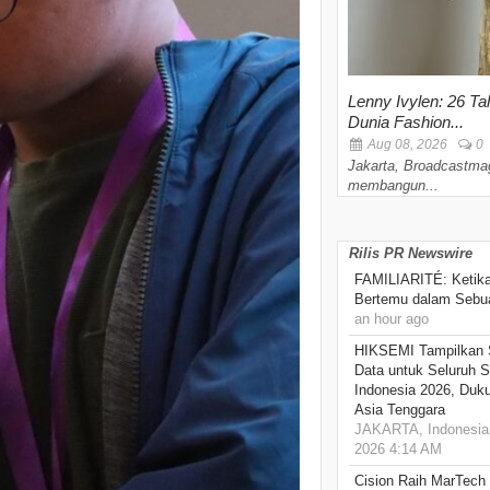
Lenny Ivylen: 26 Ta
Dunia Fashion...
Aug 08, 2026
0
Jakarta, Broadcastma
membangun...
Rilis PR Newswire
FAMILIARITÉ: Ketika
Bertemu dalam Sebua
an hour ago
HIKSEMI Tampilkan 
Data untuk Seluruh S
Indonesia 2026, Duk
Asia Tenggara
JAKARTA, Indonesia,
2026 4:14 AM
Cision Raih MarTech