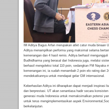
IM Aditya Bagus Arfan merupakan atlet catur muda binaan U
Aditya menampilkan performa yang maksimal selama bertandi
kemenangan dan 4 hasil remis. Aditya berhasil mengunggul
Budhidharma yang berasal dari Indonesia juga, melalui sistem
berhasil mengoleksi total 110 poin, sedangkan FM Nayaka me
kemenangan ini, ia sudah menambah 2 poin elo rating dari 
mendekatkannya untuk mendapat gelar GM internasional.
Keberhasilan Aditya ini diharapkan dapat menjadi inspirasi ba
dan berprestasi. UT akan senantiasa hadir secara konsist
generasi muda Indonesia untuk memaksimalkan potensi yang 
untuk terus mengimplementasikan aspek Environmental,Soc
berkelanjutan.