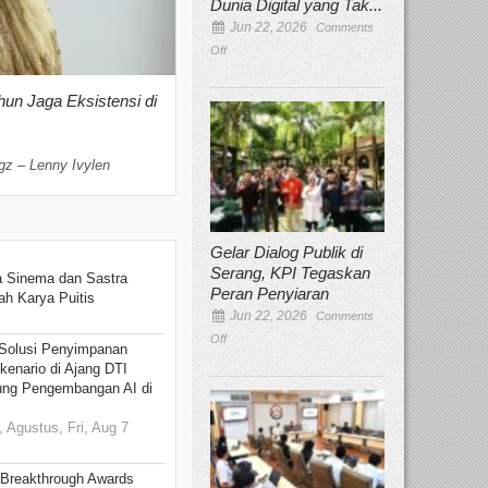
Dunia Digital yang Tak...
Jun 22, 2026
Comments
Off
hun Jaga Eksistensi di
Yan Senjaya, Kreativitas Lima Dekad
Sinema Indonesia
Dec 22, 2025
Comments Off
gz – Lenny Ivylen
Jakarta, Broadcastmagz – Yan Senjaya ada
Gelar Dialog Publik di
Serang, KPI Tegaskan
 Sinema dan Sastra
Peran Penyiaran
h Karya Puitis
Jun 22, 2026
Comments
Off
Solusi Penyimpanan
kenario di Ajang DTI
ung Pengembangan AI di
 Agustus, Fri, Aug 7
 Breakthrough Awards