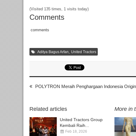
(Visited 135 times, 1 visits today)
Comments
comments
,
Aditya Bagus Arfan
United Tractors
POLYTRON Meraih Penghargaan Indonesia Origin
Related articles
More in 
United Tractors Group
Kembali Raih...
Feb 18, 2026