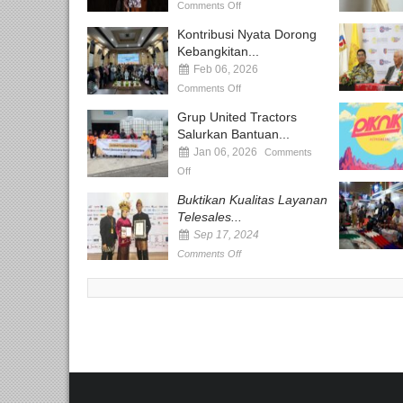
Comments Off
Kontribusi Nyata Dorong
Kebangkitan...
Feb 06, 2026
Comments Off
Grup United Tractors
Salurkan Bantuan...
Jan 06, 2026
Comments
Off
Buktikan Kualitas Layanan
Telesales...
Sep 17, 2024
Comments Off