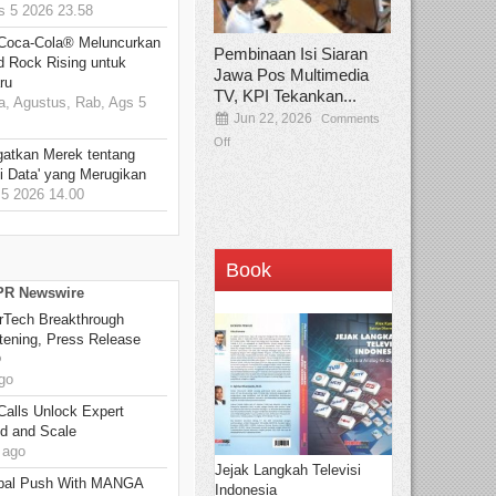
 5 2026 23.58
 Coca-Cola® Meluncurkan
Pembinaan Isi Siaran
d Rock Rising untuk
Jawa Pos Multimedia
ru
TV, KPI Tekankan...
, Agustus, Rab, Ags 5
Jun 22, 2026
Comments
Off
gatkan Merek tentang
i Data' yang Merugikan
5 2026 14.00
Book
 PR Newswire
rTech Breakthrough
stening, Press Release
O
go
Calls Unlock Expert
ed and Scale
 ago
Jejak Langkah Televisi
bal Push With MANGA
Indonesia