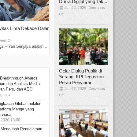
Dunia Digital yang Tak...
Jun 22, 2026
Comments
Off
ivitas Lima Dekade Dalam
Tamee Irelly Menjadi Juri Open Casti
Film Terbaru...
Sep 08, 2025
nts Off
Comments Off
z – Yan Senjaya adalah...
Bekasi, Broadcastmagz – Dalam upaya me
talenta...
Gelar Dialog Publik di
Serang, KPI Tegaskan
 Breakthrough Awards
Peran Penyiaran
an dan Analisis Media
Jun 22, 2026
Comments
aran Pers, dan AEO
 lalu
Off
ngkauan Global melalui
atform Manga yang
Bahasa
2026 13.00
: Mengubah Pengalaman