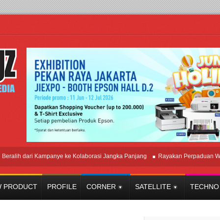
h dari Kampanye ke Kolaborasi Jangka Panjang
Rayakan Perpaduan Warisan 
 PRODUCT
PROFILE
CORNER
SATELLITE
TECHNO