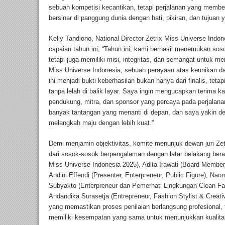
sebuah kompetisi kecantikan, tetapi perjalanan yang mem
bersinar di panggung dunia dengan hati, pikiran, dan tujuan 
Kelly Tandiono, National Director Zetrix Miss Universe In
capaian tahun ini, “Tahun ini, kami berhasil menemukan 
tetapi juga memiliki misi, integritas, dan semangat untuk m
Miss Universe Indonesia, sebuah perayaan atas keunikan 
ini menjadi bukti keberhasilan bukan hanya dari finalis, teta
tanpa lelah di balik layar. Saya ingin mengucapkan terima 
pendukung, mitra, dan sponsor yang percaya pada perjalanan 
banyak tantangan yang menanti di depan, dan saya yakin d
melangkah maju dengan lebih kuat.”
Demi menjamin objektivitas, komite menunjuk dewan juri Zet
dari sosok-sosok berpengalaman dengan latar belakang berag
Miss Universe Indonesia 2025), Adita Irawati (Board Member 
Andini Effendi (Presenter, Enterpreneur, Public Figure), Nao
Subyakto (Enterpreneur dan Pemerhati Lingkungan Clean Fash
Andandika Surasetja (Entrepreneur, Fashion Stylist & Creati
yang memastikan proses penilaian berlangsung profesional, tr
memiliki kesempatan yang sama untuk menunjukkan kualitas