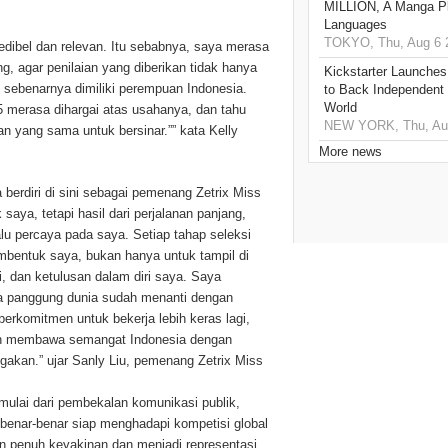
MILLION, A Manga Pla
Languages
TOKYO, Thu, Aug 6 
dibel dan relevan. Itu sebabnya, saya merasa
ng, agar penilaian yang diberikan tidak hanya
Kickstarter Launches
 sebenarnya dimiliki perempuan Indonesia.
to Back Independent 
World
25 merasa dihargai atas usahanya, dan tahu
NEW YORK, Thu, Aug
 yang sama untuk bersinar.”” kata Kelly
More news
 berdiri di sini sebagai pemenang Zetrix Miss
aya, tetapi hasil dari perjalanan panjang,
lu percaya pada saya. Setiap tahap seleksi
embentuk saya, bukan hanya untuk tampil di
, dan ketulusan dalam diri saya. Saya
na panggung dunia sudah menanti dengan
berkomitmen untuk bekerja lebih keras lagi,
n membawa semangat Indonesia dengan
akan.” ujar Sanly Liu, pemenang Zetrix Miss
mulai dari pembekalan komunikasi publik,
r benar-benar siap menghadapi kompetisi global
n penuh keyakinan dan menjadi representasi