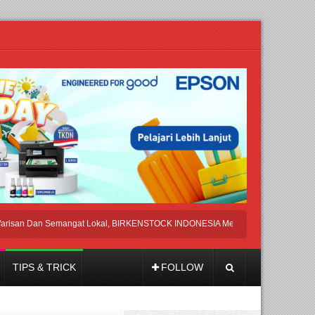
Dan Semangat Lokal, BIRKENSTOCK INDONESIA Membuka Took di Ubud, Bali
TIPS & TRICK
FOLLOW