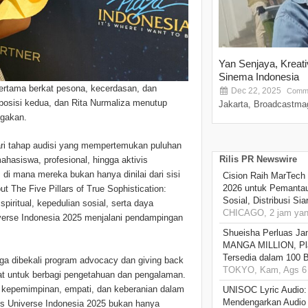
Yan Senjaya, Kreat
Sinema Indonesia
pertama berkat pesona, kecerdasan, dan
Dec 22, 2025
Comme
 posisi kedua, dan Rita Nurmaliza menutup
Jakarta, Broadcastmag
ggakan.
ari tahap audisi yang mempertemukan puluhan
Rilis PR Newswire
hasiswa, profesional, hingga aktivis
 di mana mereka bukan hanya dinilai dari sisi
Cision Raih MarTech
2026 untuk Pemantau
ut The Five Pillars of True Sophistication:
Sosial, Distribusi Si
piritual, kepedulian sosial, serta daya
CHICAGO, 2 jam yang
Universe Indonesia 2025 menjalani pendampingan
Shueisha Perluas Ja
MANGA MILLION, Pl
Tersedia dalam 100 
juga dibekali program advocacy dan giving back
TOKYO, Kam, Ags 6 
at untuk berbagi pengetahuan dan pengalaman.
ang kepemimpinan, empati, dan keberanian dalam
UNISOC Lyric Audio
Mendengarkan Audio
ss Universe Indonesia 2025 bukan hanya