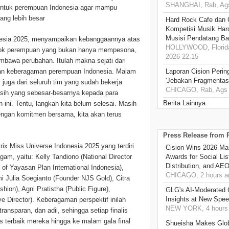
SHANGHAI, Rab, Ags
bentuk perempuan Indonesia agar mampu
yang lebih besar
Hard Rock Cafe dan
Kompetisi Musik Har
Musisi Pendatang Ba
donesia 2025, menyampaikan kebanggaannya atas
HOLLYWOOD, Florida
sosok perempuan yang bukan hanya mempesona,
2026 22.15
embawa perubahan. Itulah makna sejati dari
Laporan Cision Perin
dan keberagaman perempuan Indonesia. Malam
'Jebakan Fragmentas
pi juga dari seluruh tim yang sudah bekerja
CHICAGO, Rab, Ags 
kasih yang sebesar-besarnya kepada para
Berita Lainnya
ini. Tentu, langkah kita belum selesai. Masih
engan komitmen bersama, kita akan terus
Press Release from
rix Miss Universe Indonesia 2025 yang terdiri
Cision Wins 2026 Ma
Awards for Social Li
am, yaitu: Kelly Tandiono (National Director
Distribution, and AE
of Yayasan Plan International Indonesia),
CHICAGO, 2 hours a
mi Julia Soegianto (Founder NJS Gold), Citra
ion), Agni Pratistha (Public Figure),
GLG's AI-Moderated 
Insights at New Spe
ve Director). Keberagaman perspektif inilah
NEW YORK, 4 hours
ansparan, dan adil, sehingga setiap finalis
 terbaik mereka hingga ke malam gala final
Shueisha Makes Glo