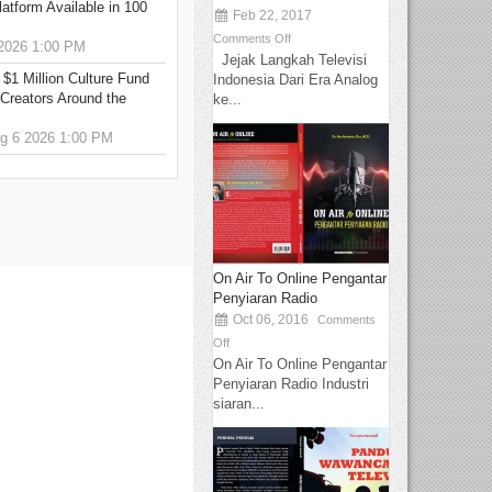
tform Available in 100
Feb 22, 2017
Comments Off
2026 1:00 PM
Jejak Langkah Televisi
 $1 Million Culture Fund
Indonesia Dari Era Analog
Creators Around the
ke...
 6 2026 1:00 PM
On Air To Online Pengantar
Penyiaran Radio
Oct 06, 2016
Comments
Off
On Air To Online Pengantar
Penyiaran Radio Industri
siaran...