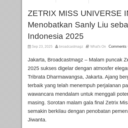
ZETRIX MISS UNIVERSE 
Menobatkan Sanly Liu seba
Indonesia 2025
Comments 
Sep 23, 2025
broadcastmagz
What's On
Jakarta, Broadcastmagz – Malam puncak Zet
2025 sukses digelar dengan atmosfer elegan
Tribrata Dharmawangsa, Jakarta. Ajang berg
terbaik yang telah menempuh perjalanan pan
wawancara mendalam untuk menggali poten
masing. Sorotan malam gala final Zetrix Mi
semakin berkilau dengan penobatan peme
Jiwanta.