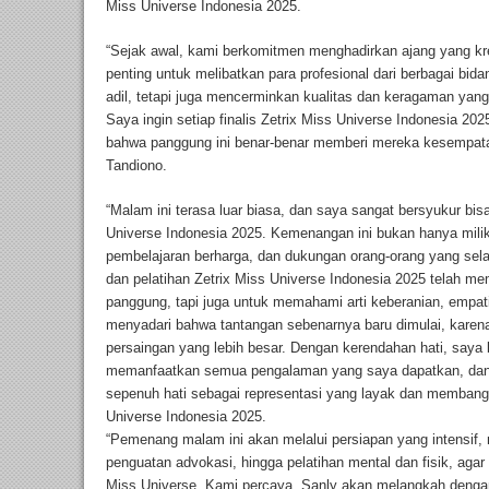
Miss Universe Indonesia 2025.
“Sejak awal, kami berkomitmen menghadirkan ajang yang kre
penting untuk melibatkan para profesional dari berbagai bida
adil, tetapi juga mencerminkan kualitas dan keragaman yang
Saya ingin setiap finalis Zetrix Miss Universe Indonesia 20
bahwa panggung ini benar-benar memberi mereka kesempatan
Tandiono.
“Malam ini terasa luar biasa, dan saya sangat bersyukur bisa
Universe Indonesia 2025. Kemenangan ini bukan hanya milik s
pembelajaran berharga, dan dukungan orang-orang yang sela
dan pelatihan Zetrix Miss Universe Indonesia 2025 telah m
panggung, tapi juga untuk memahami arti keberanian, empati
menyadari bahwa tantangan sebenarnya baru dimulai, kare
persaingan yang lebih besar. Dengan kerendahan hati, saya 
memanfaatkan semua pengalaman yang saya dapatkan, da
sepenuh hati sebagai representasi yang layak dan membangg
Universe Indonesia 2025.
“Pemenang malam ini akan melalui persiapan yang intensif, 
penguatan advokasi, hingga pelatihan mental dan fisik, aga
Miss Universe. Kami percaya, Sanly akan melangkah denga