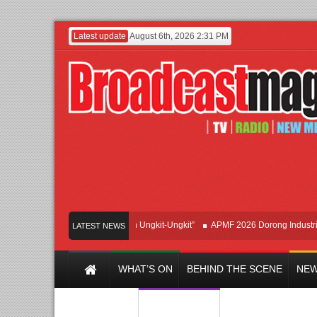
Latest update
August 6th, 2026 2:31 PM
rkan Hipdut Modern “Jangan Ungkit-Ungkit”
APMF 2026 Dorong Industri Berali
LATEST NEWS
WHAT’S ON
BEHIND THE SCENE
NEW
Y CHANNEL
FILM & MUSIC