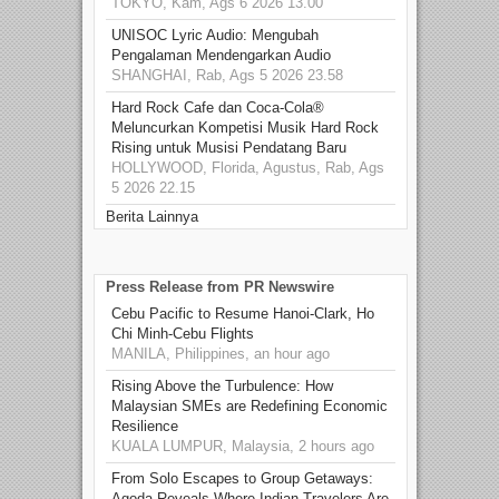
TOKYO, Kam, Ags 6 2026 13.00
UNISOC Lyric Audio: Mengubah
Pengalaman Mendengarkan Audio
SHANGHAI, Rab, Ags 5 2026 23.58
Hard Rock Cafe dan Coca-Cola®
Meluncurkan Kompetisi Musik Hard Rock
Rising untuk Musisi Pendatang Baru
HOLLYWOOD, Florida, Agustus, Rab, Ags
5 2026 22.15
Berita Lainnya
Press Release from PR Newswire
Cebu Pacific to Resume Hanoi-Clark, Ho
Chi Minh-Cebu Flights
MANILA, Philippines, an hour ago
Rising Above the Turbulence: How
Malaysian SMEs are Redefining Economic
Resilience
KUALA LUMPUR, Malaysia, 2 hours ago
From Solo Escapes to Group Getaways:
Agoda Reveals Where Indian Travelers Are