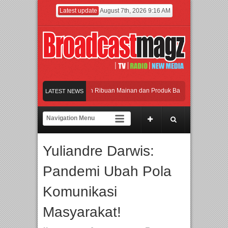
Latest update
August 7th, 2026 9:16 AM
Meramaikan Jakarta dengan Ribuan Mainan dan Produk Bayi dari Seluruh Dunia, I
LATEST NEWS
Menjadi Gerbang Inovasi dan Peluang Bisnis Industri Gifts dan Housewares Asia T
APMF 2026 Dorong Industri Beralih dari Kampanye ke Kolaborasi Jangka Panjang
Yuliandre Darwis:
Rayakan Perpaduan Warisan Dan Semangat Lokal, BIRKENSTOCK INDONESIA Mem
Pandemi Ubah Pola
Meramaikan Jakarta dengan Ribuan Mainan dan Produk Bayi dari Seluruh Dunia, I
Komunikasi
Masyarakat!