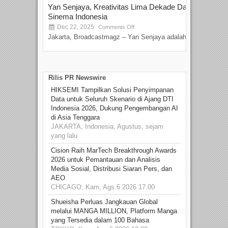
Yan Senjaya, Kreativitas Lima Dekade Dalam
Tam
Sinema Indonesia
Film
Dec 22, 2025
S
Comments Off
Jakarta, Broadcastmagz – Yan Senjaya adalah...
Beka
talen
Rilis PR Newswire
HIKSEMI Tampilkan Solusi Penyimpanan
Data untuk Seluruh Skenario di Ajang DTI
Indonesia 2026, Dukung Pengembangan AI
di Asia Tenggara
JAKARTA, Indonesia, Agustus, sejam
yang lalu
Cision Raih MarTech Breakthrough Awards
2026 untuk Pemantauan dan Analisis
Media Sosial, Distribusi Siaran Pers, dan
AEO
CHICAGO, Kam, Ags 6 2026 17.00
Shueisha Perluas Jangkauan Global
melalui MANGA MILLION, Platform Manga
yang Tersedia dalam 100 Bahasa