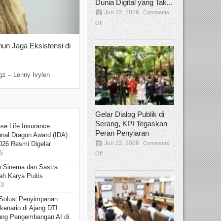
Dunia Digital yang Tak...
Jun 22, 2026
Comments
Off
hun Jaga Eksistensi di
Yan Senjaya, Kreativitas Lima Dekad
Sinema Indonesia
Dec 22, 2025
Comments Off
gz – Lenny Ivylen
Jakarta, Broadcastmagz – Yan Senjaya ada
Gelar Dialog Publik di
Serang, KPI Tegaskan
se Life Insurance
Peran Penyiaran
onal Dragon Award (IDA)
Jun 22, 2026
Comments
026 Resmi Digelar
5
Off
 Sinema dan Sastra
h Karya Puitis
19
Solusi Penyimpanan
kenario di Ajang DTI
ung Pengembangan AI di