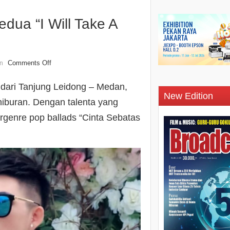
edua “I Will Take A
Comments Off
n
dari Tanjung Leidong – Medan,
New Edition
 hiburan. Dengan talenta yang
ergenre pop ballads “Cinta Sebatas