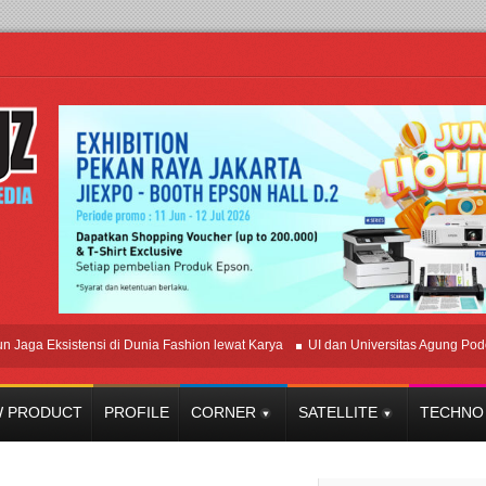
Eksistensi di Dunia Fashion lewat Karya
UI dan Universitas Agung Podomoro J
 PRODUCT
PROFILE
CORNER
SATELLITE
TECHNO