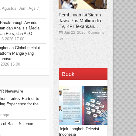
 Agustus, Jum, Ags 7
Pembinaan Isi Siaran
Jawa Pos Multimedia
 Breakthrough Awards
TV, KPI Tekankan...
an dan Analisis Media
Jun 22, 2026
Comments
aran Pers, dan AEO
6 2026 17.00
Off
ngkauan Global melalui
atform Manga yang
Bahasa
2026 13.00
Book
 PR Newswire
rom Tarkov Partner to
ng Experience for the
r ago
s of Basic Science
Jejak Langkah Televisi
Indonesia
o