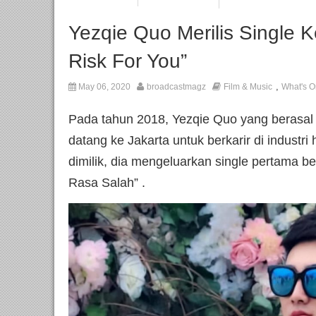
Yezqie Quo Merilis Single K
Risk For You”
,
May 06, 2020
broadcastmagz
Film & Music
What's O
Pada tahun 2018, Yezqie Quo yang berasal 
datang ke Jakarta untuk berkarir di industri
dimilik, dia mengeluarkan single pertama b
Rasa Salah” .