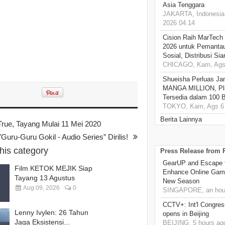
Asia Tenggara
JAKARTA, Indonesia,
2026 04.14
Cision Raih MarTech
2026 untuk Pemantau
Sosial, Distribusi Si
CHICAGO, Kam, Ags 
Shueisha Perluas Ja
MANGA MILLION, Pl
Tersedia dalam 100 
TOKYO, Kam, Ags 6 
Berita Lainnya
True, Tayang Mulai 11 Mei 2020
"Guru-Guru Gokil - Audio Series” Dirilis!
this category
Press Release from
GearUP and Escape f
Film KETOK MEJIK Siap
Enhance Online Gami
Tayang 13 Agustus
New Season
Aug 09, 2026
0
SINGAPORE, an hou
CCTV+: Int'l Congres
Lenny Ivylen: 26 Tahun
opens in Beijing
Jaga Eksistensi...
BEIJING, 5 hours ag