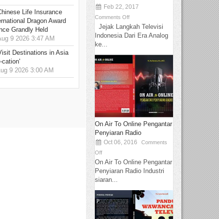
Feb 22, 2017
hinese Life Insurance
Comments Off
rnational Dragon Award
Jejak Langkah Televisi
nce Grandly Held
Indonesia Dari Era Analog
ug 9 2026 3:47 AM
ke...
sit Destinations in Asia
-cation'
g 9 2026 3:00 AM
On Air To Online Pengantar
Penyiaran Radio
Oct 06, 2016
Comments
Off
On Air To Online Pengantar
Penyiaran Radio Industri
siaran...