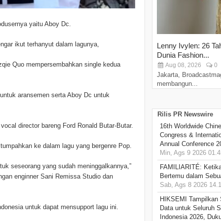
rodusernya yaitu Aboy Dc.
ar ikut terhanyut dalam lagunya,
Lenny Ivylen: 26 Ta
Dunia Fashion...
 Yezqie Quo mempersembahkan single kedua
Aug 08, 2026
0
Jakarta, Broadcastma
membangun...
pin untuk aransemen serta Aboy Dc untuk
Rilis PR Newswire
vocal director bareng Ford Ronald Butar-Butar.
16th Worldwide Chine
Congress & Internati
Annual Conference 2
 ditumpahkan ke dalam lagu yang bergenre Pop.
Min, Ags 9 2026 01.4
ntuk seseorang yang sudah meninggalkannya,”
FAMILIARITÉ: Ketika
Bertemu dalam Sebua
ngan enginner Sani Remissa Studio dan
Sab, Ags 8 2026 14.
HIKSEMI Tampilkan 
donesia untuk dapat mensupport lagu ini.
Data untuk Seluruh S
Indonesia 2026, Duk