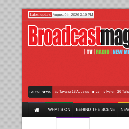
Latest update
August 9th, 2026 3:10 PM
Film KETOK MEJIK Siap Tayang 13 Agustus
Lenny Ivylen: 26 Tahun Jaga 
LATEST NEWS
WHAT’S ON
BEHIND THE SCENE
NEW
Y CHANNEL
FILM & MUSIC