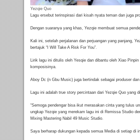
Yezqie Quo
Lagu ersebut terinspirasi dari kisah nyata teman dan juga p
Dengan suaranya yang khas, Yezqie membuat semua pendeng
Kali ini, setelah perjalanan dan perjuangan yang panjang,
bertajuk “I Will Take A Risk For You”.
Lirik lagu ini ditulis oleh Yesqie dan dibantu oleh Xiao Pin
komposisinya.
Aboy Dc (n Gbu Music) juga bertindak sebagai produser dan 
Lagu ini adalah true story percintaan dari Yezqie Quo yang
“Semoga pendengar bisa ikut merasakan cinta yang tulus u
ungkap Yezqie yang merekam lagu ini di Remissa Studio de
Mixing Mastering Nabil 49 Music Studio.
Saya berharap dukungan kepada semua Media di setiap di in