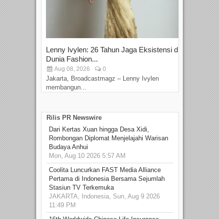
Lenny Ivylen: 26 Tahun Jaga Eksistensi di
Yan
Dunia Fashion...
Sin
Aug 08, 2026
0
D
Jakarta, Broadcastmagz – Lenny Ivylen
Jaka
membangun...
Rilis PR Newswire
Dari Kertas Xuan hingga Desa Xidi,
Rombongan Diplomat Menjelajahi Warisan
Budaya Anhui
Mon, Aug 10 2026 5:57 AM
Coolita Luncurkan FAST Media Alliance
Pertama di Indonesia Bersama Sejumlah
Stasiun TV Terkemuka
JAKARTA, Indonesia, Sun, Aug 9 2026
11:49 PM