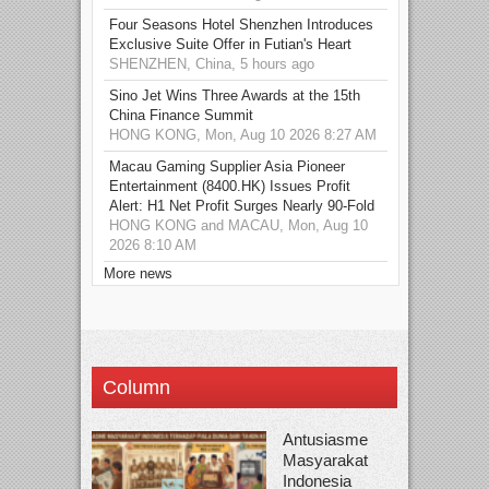
Four Seasons Hotel Shenzhen Introduces
Exclusive Suite Offer in Futian's Heart
SHENZHEN, China, 5 hours ago
Sino Jet Wins Three Awards at the 15th
China Finance Summit
HONG KONG, Mon, Aug 10 2026 8:27 AM
Macau Gaming Supplier Asia Pioneer
Entertainment (8400.HK) Issues Profit
Alert: H1 Net Profit Surges Nearly 90-Fold
HONG KONG and MACAU, Mon, Aug 10
2026 8:10 AM
More news
Column
Antusiasme
Masyarakat
Indonesia