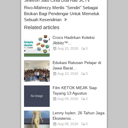
Sinetron Satu Cinta Dua Hati SCTV
Rivo Alfahrezy Merilis "Sendiri" Sebagai
Bisikan Bagi Pendengar Untuk Memeluk
Sebuah Kesendirian
Related articles
Crocs Hadirkan Koleksi
Jibbitz™...
Aug 10, 2026
0
Edukasi Ratusan Pelajar di
Jawa Barat...
Aug 10, 2026
0
Film KETOK MEJIK Siap
Tayang 13 Agustus
Aug 09, 2026
0
Lenny Ivylen: 26 Tahun Jaga
Eksistensi...
Aug 08, 2026
0