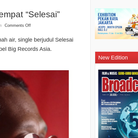
empat “Selesai”
Comments Off
n
 air, single berjudul Selesai
bel Big Records Asia.
New Edition