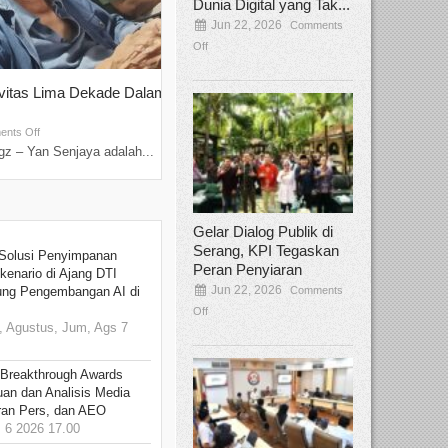
Dunia Digital yang Tak...
Jun 22, 2026
Comments
Off
ivitas Lima Dekade Dalam
Tamee Irelly Menjadi Juri Open Casti
Film Terbaru...
Sep 08, 2025
nts Off
Comments Off
z – Yan Senjaya adalah...
Bekasi, Broadcastmagz – Dalam upaya me
talenta...
Gelar Dialog Publik di
Serang, KPI Tegaskan
Solusi Penyimpanan
Peran Penyiaran
kenario di Ajang DTI
Jun 22, 2026
Comments
ung Pengembangan AI di
Off
 Agustus, Jum, Ags 7
 Breakthrough Awards
an dan Analisis Media
aran Pers, dan AEO
6 2026 17.00