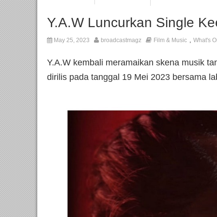
Y.A.W Luncurkan Single Ke
,
May 25, 2023
broadcastmagz
Film & Music
What's O
Y.A.W kembali meramaikan skena musik tanah
dirilis pada tanggal 19 Mei 2023 bersama la