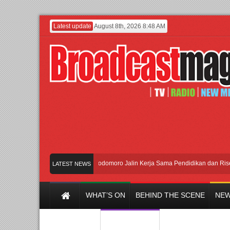
Latest update
August 8th, 2026 8:48 AM
UI dan Universitas Agung Podomoro Jalin Kerja Sama Pendidikan dan Riset untu
LATEST NEWS
WHAT’S ON
BEHIND THE SCENE
NEW
Y CHANNEL
FILM & MUSIC