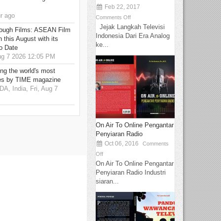
Feb 22, 2017
r ago
Comments Off
Jejak Langkah Televisi
hrough Films: ASEAN Film
Indonesia Dari Era Analog
 this August with its
ke...
o Date
g 7 2026 12:05 PM
g the world's most
es by TIME magazine
 India, Fri, Aug 7
On Air To Online Pengantar
Penyiaran Radio
Oct 06, 2016
Comments
Off
On Air To Online Pengantar
Penyiaran Radio Industri
siaran...