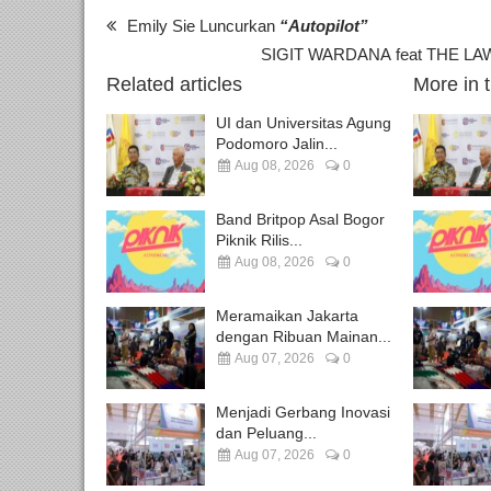
Emily Sie Luncurkan
“Autopilot”
SIGIT WARDANA feat THE LAW 
Related articles
More in 
UI dan Universitas Agung
Podomoro Jalin...
Aug 08, 2026
0
Band Britpop Asal Bogor
Piknik Rilis...
Aug 08, 2026
0
Meramaikan Jakarta
dengan Ribuan Mainan...
Aug 07, 2026
0
Menjadi Gerbang Inovasi
dan Peluang...
Aug 07, 2026
0