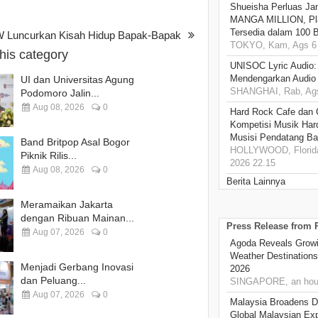
Shueisha Perluas Ja
MANGA MILLION, Pl
Tersedia dalam 100 
Luncurkan Kisah Hidup Bapak-Bapak
TOKYO, Kam, Ags 6 
this category
UNISOC Lyric Audio
Mendengarkan Audio
UI dan Universitas Agung
SHANGHAI, Rab, Ags
Podomoro Jalin...
Aug 08, 2026
0
Hard Rock Cafe dan
Kompetisi Musik Har
Musisi Pendatang Ba
Band Britpop Asal Bogor
HOLLYWOOD, Florida
Piknik Rilis...
2026 22.15
Aug 08, 2026
0
Berita Lainnya
Meramaikan Jakarta
dengan Ribuan Mainan...
Press Release from
Aug 07, 2026
0
Agoda Reveals Growin
Weather Destination
Menjadi Gerbang Inovasi
2026
dan Peluang...
SINGAPORE, an hou
Aug 07, 2026
0
Malaysia Broadens Di
Global Malaysian Exp