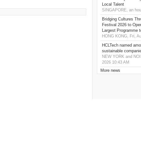
Local Talent
SINGAPORE, an hou
Bridging Cultures T
Festival 2026 to Open
Largest Programme t
HONG KONG, Fri, Au
HCLTech named amon
sustainable compani
NEW YORK and NOIDA,
2026 10:43 AM
More news