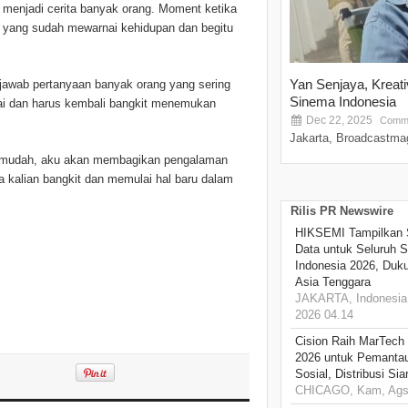
 menjadi cerita banyak orang. Moment ketika
ang yang sudah mewarnai kehidupan dan begitu
Yan Senjaya, Kreat
awab pertanyaan banyak orang yang sering
Sinema Indonesia
ai dan harus kembali bangkit menemukan
Dec 22, 2025
Comme
Jakarta, Broadcastmag
lah mudah, aku akan membagikan pengalaman
a kalian bangkit dan memulai hal baru dalam
Rilis PR Newswire
HIKSEMI Tampilkan 
Data untuk Seluruh S
Indonesia 2026, Duk
Asia Tenggara
JAKARTA, Indonesia,
2026 04.14
Cision Raih MarTech
2026 untuk Pemantau
Sosial, Distribusi Si
CHICAGO, Kam, Ags 