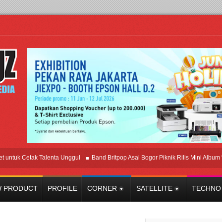
k Cetak Talenta Unggul
Band Britpop Asal Bogor Piknik Rilis Mini Album “Astrom
 PRODUCT
PROFILE
CORNER
SATELLITE
TECHNO