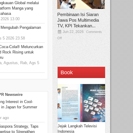
ngkauan Global melalui
atform Manga yang
Bahasa
Pembinaan Isi Siaran
2026 13.00
Jawa Pos Multimedia
TV, KPI Tekankan...
: Mengubah Pengalaman
Jun 22, 2026
Comments
 5 2026 23.58
Off
 Coca-Cola® Meluncurkan
d Rock Rising untuk
ru
, Agustus, Rab, Ags 5
Book
 PR Newswire
g Interest in Cool-
s in Japan for Summer
r ago
Jejak Langkah Televisi
aspora Strategy, Taps
Indonesia
ertise to Strengthen