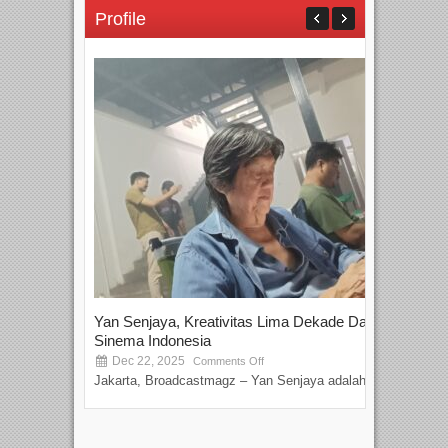
Profile
Yan Senjaya, Kreativitas Lima Dekade Dalam
Tam
Sinema Indonesia
Film
Dec 22, 2025
S
Comments Off
Jakarta, Broadcastmagz – Yan Senjaya adalah...
Beka
talen