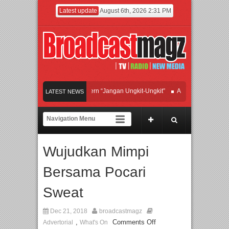
Latest update
August 6th, 2026 2:31 PM
Afan Hadirkan Hipdut Modern “Jangan Ungkit-Ungkit”
APMF 2026 Dorong Indus
LATEST NEWS
Rayakan Perpaduan Warisan Dan Semangat Lokal, BIRKENSTOCK INDONESIA M
Kolaborasi UT School, PTBA, dan Kamaju Tingkatkan Kualitas SDM melalui Basi
Wujudkan Mimpi
Twilite Orchestra Presents The Beatles & Queen – feat. Marcello Tahitoe dan Sa
Bersama Pocari
Sweat
Dec 21, 2018
broadcastmagz
,
Comments Off
Advertorial
What's On