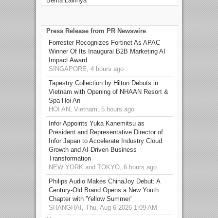
Berita Lainnya
Press Release from PR Newswire
Forrester Recognizes Fortinet As APAC
Winner Of Its Inaugural B2B Marketing AI
Impact Award
SINGAPORE, 4 hours ago
Tapestry Collection by Hilton Debuts in
Vietnam with Opening of NHAAN Resort &
Spa Hoi An
HOI AN, Vietnam, 5 hours ago
Infor Appoints Yuka Kanemitsu as
President and Representative Director of
Infor Japan to Accelerate Industry Cloud
Growth and AI-Driven Business
Transformation
NEW YORK and TOKYO, 6 hours ago
Philips Audio Makes ChinaJoy Debut: A
Century-Old Brand Opens a New Youth
Chapter with 'Yellow Summer'
SHANGHAI, Thu, Aug 6 2026 1:09 AM