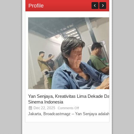
Profile
Yan Senjaya, Kreativitas Lima Dekade Dalam
Tam
Sinema Indonesia
Film
Dec 22, 2025
S
Comments Off
Jakarta, Broadcastmagz – Yan Senjaya adalah...
Beka
talen