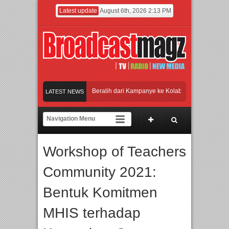
Latest update
August 6th, 2026 2:13 PM
PMF 2026 Dorong Industri Beralih dari Kampanye ke Kolaborasi Jangka Panjang
LATEST NEWS
ayakan Perpaduan Warisan Dan Semangat Lokal, BIRKENSTOCK INDONESIA Mem
olaborasi UT School, PTBA, dan Kamaju Tingkatkan Kualitas SDM melalui Basic 
Workshop of Teachers
wilite Orchestra Presents The Beatles & Queen – feat. Marcello Tahitoe dan Sand
Community 2021:
PMF 2026 Dorong Industri Beralih dari Kampanye ke Kolaborasi Jangka Panjang
Bentuk Komitmen
MHIS terhadap