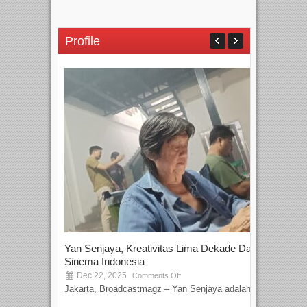
Profile
Yan Senjaya, Kreativitas Lima Dekade Dalam
Tam
Sinema Indonesia
Film
Dec 22, 2025
S
Comments Off
Jakarta, Broadcastmagz – Yan Senjaya adalah...
Beka
talen