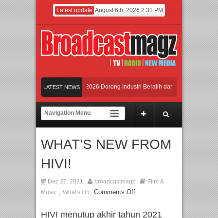
Latest update
August 6th, 2026 2:31 PM
n Ungkit-Ungkit”
APMF 2026 Dorong Industri Beralih dari Kampanye ke Kolab
LATEST NEWS
emangat Lokal, BIRKENSTOCK INDONESIA Membuka Took di Ubud, Bali
amaju Tingkatkan Kualitas SDM melalui Basic Mechanic Course
WHAT’S NEW FROM
les & Queen – feat. Marcello Tahitoe dan Sandhy Sondoro
Afan Hadirkan Hipdu
HIVI!
Dec 27, 2021
broadcastmagz
Film &
,
Comments Off
Music
What's On
HIVI menutup akhir tahun 2021