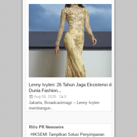
Lenny Ivylen: 26 Tahun Jaga Eksistensi do
Yan
Dunia Fashion...
Sin
Aug 08, 2026
0
D
Jakarta, Broadcastmagz – Lenny Ivylen
Jaka
membangun...
Rilis PR Newswire
HIKSEMI Tampilkan Solusi Penyimpanan