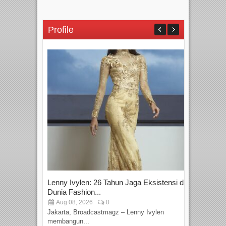
Profile
Lenny Ivylen: 26 Tahun Jaga Eksistensi di
Yan
Dunia Fashion...
Sin
Aug 08, 2026
0
D
Jakarta, Broadcastmagz – Lenny Ivylen
Jaka
membangun...