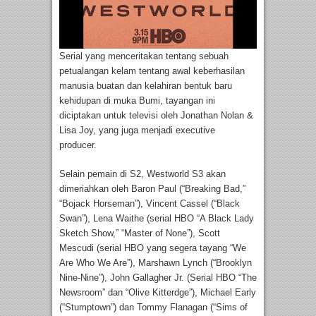
Serial yang menceritakan tentang sebuah
petualangan kelam tentang awal keberhasilan
manusia buatan dan kelahiran bentuk baru
kehidupan di muka Bumi, tayangan ini
diciptakan untuk televisi oleh Jonathan Nolan &
Lisa Joy, yang juga menjadi executive
producer.
Selain pemain di S2, Westworld S3 akan
dimeriahkan oleh Baron Paul (“Breaking Bad,”
“Bojack Horseman”), Vincent Cassel (“Black
Swan”), Lena Waithe (serial HBO “A Black Lady
Sketch Show,” “Master of None”), Scott
Mescudi (serial HBO yang segera tayang “We
Are Who We Are”), Marshawn Lynch (“Brooklyn
Nine-Nine”), John Gallagher Jr. (Serial HBO “The
Newsroom” dan “Olive Kitterdge”), Michael Early
(“Stumptown”) dan Tommy Flanagan (“Sims of