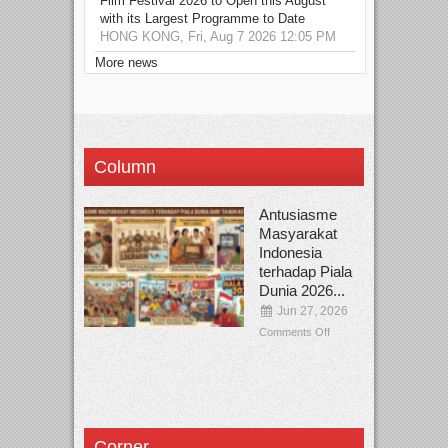
Film Festival 2026 to Open this August
with its Largest Programme to Date
HONG KONG, Fri, Aug 7 2026 12:05 PM
More news
Column
Antusiasme
Masyarakat
Indonesia
terhadap Piala
Dunia 2026...
Jun 27, 2026
Comments Off
Corner