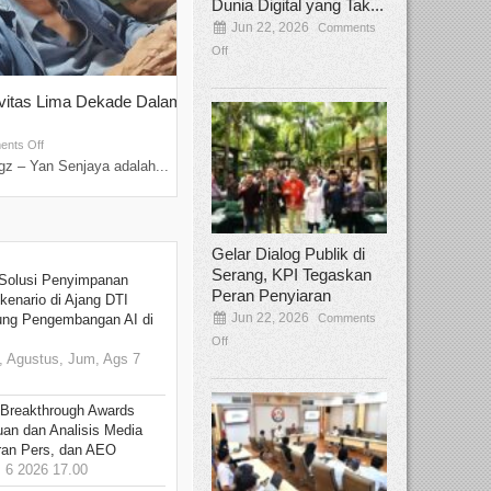
Dunia Digital yang Tak...
Jun 22, 2026
Comments
Off
ivitas Lima Dekade Dalam
Tamee Irelly Menjadi Juri Open Casti
Film Terbaru...
Sep 08, 2025
nts Off
Comments Off
z – Yan Senjaya adalah...
Bekasi, Broadcastmagz – Dalam upaya me
talenta...
Gelar Dialog Publik di
Serang, KPI Tegaskan
Solusi Penyimpanan
Peran Penyiaran
kenario di Ajang DTI
Jun 22, 2026
Comments
ung Pengembangan AI di
Off
 Agustus, Jum, Ags 7
 Breakthrough Awards
an dan Analisis Media
aran Pers, dan AEO
6 2026 17.00