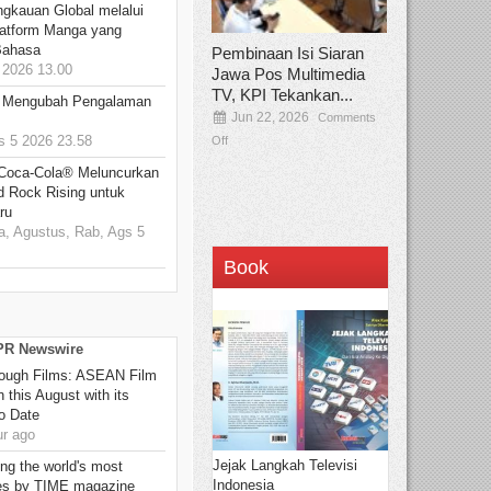
ngkauan Global melalui
atform Manga yang
Bahasa
Pembinaan Isi Siaran
2026 13.00
Jawa Pos Multimedia
TV, KPI Tekankan...
: Mengubah Pengalaman
Jun 22, 2026
Comments
 5 2026 23.58
Off
 Coca-Cola® Meluncurkan
d Rock Rising untuk
ru
, Agustus, Rab, Ags 5
Book
 PR Newswire
hrough Films: ASEAN Film
 this August with its
o Date
r ago
Jejak Langkah Televisi
g the world's most
Indonesia
es by TIME magazine