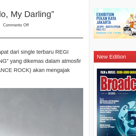
o, My Darling”
Comments Off
n
pat dari single terbaru REGI
New Edition
” yang dikemas dalam atmosfir
 (DANCE ROCK) akan mengajak