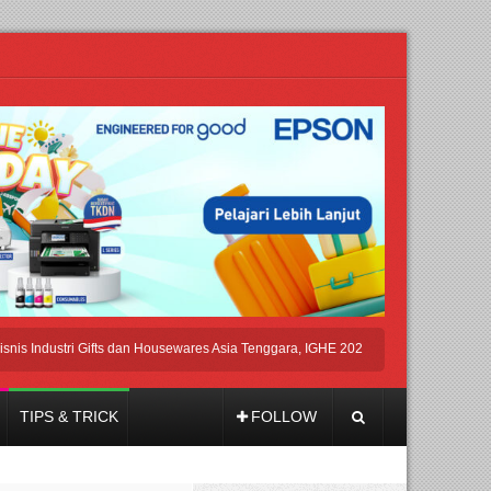
ustri Gifts dan Housewares Asia Tenggara, IGHE 2026 Kembali Digelar di Jakarta
TIPS & TRICK
FOLLOW