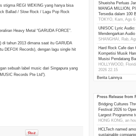
Shueisha Perluas Ja
us stigma REGI WEKING yang hanya bisa
MANGA MILLION, Pl
k Ballad / Slow Rock / Lagu Pop Rock
Tersedia dalam 100 
TOKYO, Kam, Ags 6 
UNISOC Lyric Audio
eraliran Heavy Metal “GARUDA FORCE”.
Mendengarkan Audio
SHANGHAI, Rab, Ags
 di tahun 2013 dimana saat itu GARUDA
Hard Rock Cafe dan
tu DEFOX Records), dengan lagu single hit
Kompetisi Musik Har
Musisi Pendatang Ba
HOLLYWOOD, Florida
gan sebuah label music dari Singapura yang
2026 22.15
USIC Records Pte Ltd”).
Berita Lainnya
Press Release from
Bridging Cultures T
Festival 2026 to Open
Largest Programme t
HONG KONG, an hou
HCLTech named amon
sustainable compani