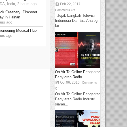
, India, 2 hours ago
Feb 22, 2017
Comments Off
ck Greenery! Discover
Jejak Langkah Televisi
ay in Hainan
Indonesia Dari Era Analog
urs ago
ke...
ioneering Medical Hub
urs ago
On Air To Online Pengantar
Penyiaran Radio
Oct 06, 2016
Comments
Off
On Air To Online Pengantar
Penyiaran Radio Industri
siaran...