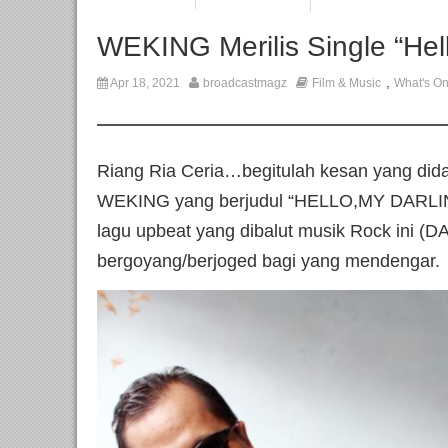
WEKING Merilis Single “Hell
,
Apr 18, 2021
broadcastmagz
Film & Music
What's O
Riang Ria Ceria…begitulah kesan yang dida
WEKING yang berjudul “HELLO,MY DARLING
lagu upbeat yang dibalut musik Rock ini
bergoyang/berjoged bagi yang mendengar.