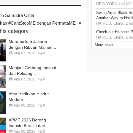
NEW YORK and NOIDA
Swing Amid Black‑Ro
ron Samudra Cinta
Another Way to Holid
rukan #CantStopME dengan PermataME
HAIKOU, China, 2 ho
this category
Check out Hainan's P
HAIKOU, China, 2 ho
Meramaikan Jakarta
More news
dengan Ribuan Mainan...
Aug 07, 2026
0
Menjadi Gerbang Inovasi
dan Peluang...
Aug 07, 2026
0
Afan Hadirkan Hipdut
Modern...
Aug 06, 2026
0
APMF 2026 Dorong
Industri Beralih dari...
Aug 06, 2026
0