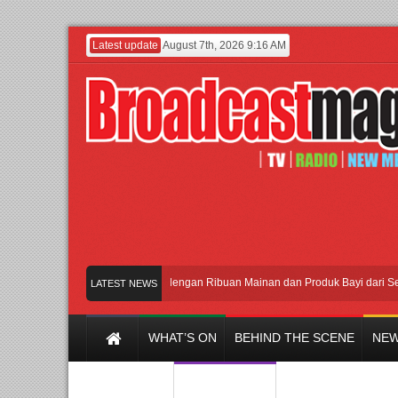
Latest update
August 7th, 2026 9:16 AM
Meramaikan Jakarta dengan Ribuan Mainan dan Produk Bayi dari Seluruh Du
LATEST NEWS
WHAT’S ON
BEHIND THE SCENE
NEW
Y CHANNEL
FILM & MUSIC