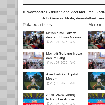
Wawancara Eksklusif Serta Meet And Greet Sinet
Bidik Generasi Muda, PermataBank Se
Related articles
More in 
Meramaikan Jakarta
dengan Ribuan Mainan...
Aug 07, 2026
0
Menjadi Gerbang Inovasi
dan Peluang...
Aug 07, 2026
0
Afan Hadirkan Hipdut
Modern...
Aug 06, 2026
0
APMF 2026 Dorong
Industri Beralih dari...
Aug 06, 2026
0