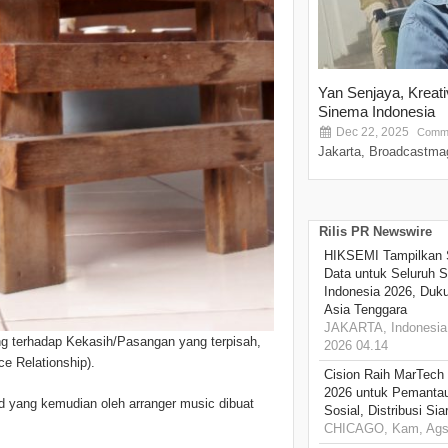
Yan Senjaya, Kreat
Sinema Indonesia
Dec 22, 2025
Comme
Jakarta, Broadcastmag
Rilis PR Newswire
HIKSEMI Tampilkan 
Data untuk Seluruh S
Indonesia 2026, Duk
Asia Tenggara
JAKARTA, Indonesia,
ang terhadap Kekasih/Pasangan yang terpisah,
2026 04.14
e Relationship).
Cision Raih MarTech
2026 untuk Pemantau
ad yang kemudian oleh arranger music dibuat
Sosial, Distribusi Si
CHICAGO, Kam, Ags 