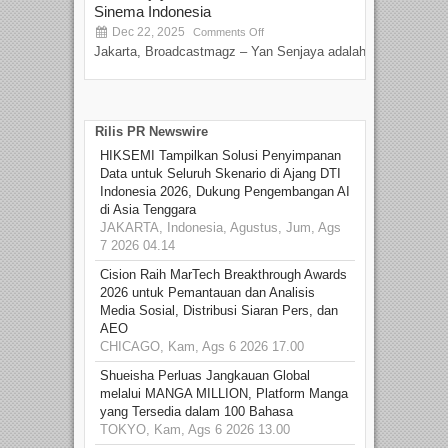
Sinema Indonesia
Film
Dec 22, 2025
S
Comments Off
Jakarta, Broadcastmagz – Yan Senjaya adalah...
Beka
talen
Rilis PR Newswire
HIKSEMI Tampilkan Solusi Penyimpanan
Data untuk Seluruh Skenario di Ajang DTI
Indonesia 2026, Dukung Pengembangan AI
di Asia Tenggara
JAKARTA, Indonesia, Agustus, Jum, Ags
7 2026 04.14
Cision Raih MarTech Breakthrough Awards
2026 untuk Pemantauan dan Analisis
Media Sosial, Distribusi Siaran Pers, dan
AEO
CHICAGO, Kam, Ags 6 2026 17.00
Shueisha Perluas Jangkauan Global
melalui MANGA MILLION, Platform Manga
yang Tersedia dalam 100 Bahasa
TOKYO, Kam, Ags 6 2026 13.00