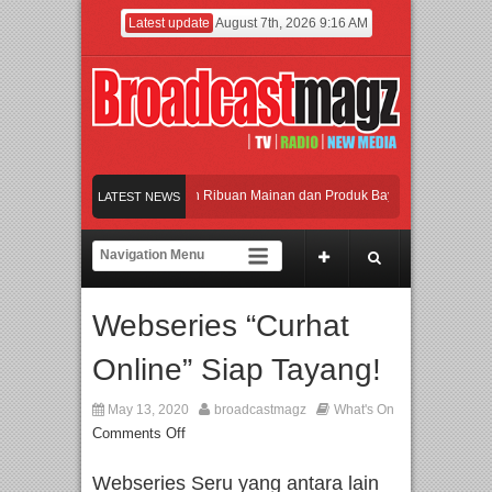
Latest update
August 7th, 2026 9:16 AM
eramaikan Jakarta dengan Ribuan Mainan dan Produk Bayi dari Seluruh Dunia, I
LATEST NEWS
enjadi Gerbang Inovasi dan Peluang Bisnis Industri Gifts dan Housewares Asia T
PMF 2026 Dorong Industri Beralih dari Kampanye ke Kolaborasi Jangka Panjang
Webseries “Curhat
Rayakan Perpaduan Warisan Dan Semangat Lokal, BIRKENSTOCK INDONESIA Mem
Online” Siap Tayang!
eramaikan Jakarta dengan Ribuan Mainan dan Produk Bayi dari Seluruh Dunia, I
May 13, 2020
broadcastmagz
What's On
Comments Off
Webseries Seru yang antara lain