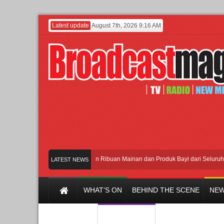
Latest update
August 7th, 2026 9:16 AM
Meramaikan Jakarta dengan Ribuan Mainan dan Produk Bayi dari Seluruh Dunia,
LATEST NEWS
WHAT’S ON
BEHIND THE SCENE
NEW
Y CHANNEL
FILM & MUSIC