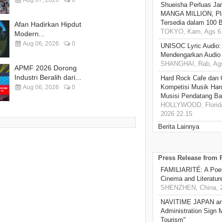
Aug 07, 2026
0
Shueisha Perluas Ja
MANGA MILLION, Pl
Tersedia dalam 100 
Afan Hadirkan Hipdut
TOKYO, Kam, Ags 6 
Modern...
Aug 06, 2026
0
UNISOC Lyric Audio
Mendengarkan Audio
SHANGHAI, Rab, Ags
APMF 2026 Dorong
Industri Beralih dari...
Hard Rock Cafe dan
Kompetisi Musik Har
Aug 06, 2026
0
Musisi Pendatang Ba
HOLLYWOOD, Florida
2026 22.15
Berita Lainnya
Press Release from
FAMILIARITÉ: A Poet
Cinema and Literatur
SHENZHEN, China, 2
NAVITIME JAPAN and
Administration Sign
Tourism"