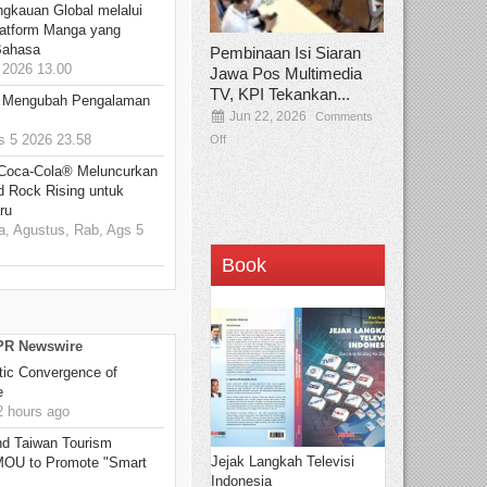
ngkauan Global melalui
atform Manga yang
Bahasa
Pembinaan Isi Siaran
2026 13.00
Jawa Pos Multimedia
TV, KPI Tekankan...
: Mengubah Pengalaman
Jun 22, 2026
Comments
 5 2026 23.58
Off
 Coca-Cola® Meluncurkan
d Rock Rising untuk
ru
, Agustus, Rab, Ags 5
Book
 PR Newswire
ic Convergence of
e
 hours ago
 Taiwan Tourism
Jejak Langkah Televisi
 MOU to Promote "Smart
Indonesia