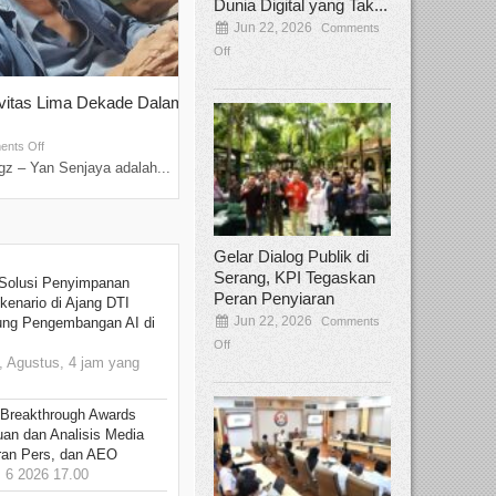
Dunia Digital yang Tak...
Jun 22, 2026
Comments
Off
ivitas Lima Dekade Dalam
Tamee Irelly Menjadi Juri Open Casti
Film Terbaru...
Sep 08, 2025
nts Off
Comments Off
z – Yan Senjaya adalah...
Bekasi, Broadcastmagz – Dalam upaya me
talenta...
Gelar Dialog Publik di
Serang, KPI Tegaskan
Solusi Penyimpanan
Peran Penyiaran
kenario di Ajang DTI
Jun 22, 2026
Comments
ung Pengembangan AI di
Off
 Agustus, 4 jam yang
 Breakthrough Awards
an dan Analisis Media
aran Pers, dan AEO
6 2026 17.00