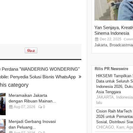
Yan Senjaya, Kreat
Sinema Indonesia
Dec 22, 2025
Comme
Jakarta, Broadcastmag
Single Perdana "WANDERING WONDERING"
Rilis PR Newswire
HIKSEMI Tampilkan 
obile: Penyedia Solusi Bisnis WhatsApp
Data untuk Seluruh S
this category
Indonesia 2026, Duk
Asia Tenggara
Meramaikan Jakarta
JAKARTA, Indonesia,
dengan Ribuan Mainan...
lalu
Aug 07, 2026
0
Cision Raih MarTech
2026 untuk Pemantau
Menjadi Gerbang Inovasi
Sosial, Distribusi Si
dan Peluang...
CHICAGO, Kam, Ags 