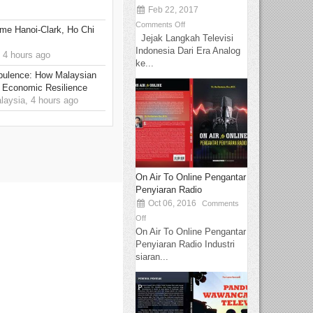
Feb 22, 2017
Comments Off
me Hanoi-Clark, Ho Chi
Jejak Langkah Televisi
Indonesia Dari Era Analog
 4 hours ago
ke...
rbulence: How Malaysian
 Economic Resilience
ysia, 4 hours ago
On Air To Online Pengantar
Penyiaran Radio
Oct 06, 2016
Comments
Off
On Air To Online Pengantar
Penyiaran Radio Industri
siaran...