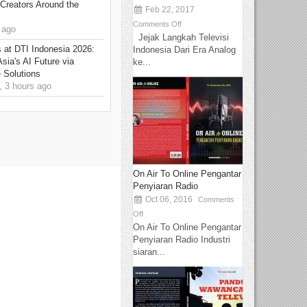
Creators Around the
Feb 22, 2017
Comments Off
 ago
Jejak Langkah Televisi
at DTI Indonesia 2026:
Indonesia Dari Era Analog
sia's AI Future via
ke...
 Solutions
 3 hours ago
On Air To Online Pengantar
Penyiaran Radio
Oct 06, 2016
Comments
Off
On Air To Online Pengantar
Penyiaran Radio Industri
siaran...