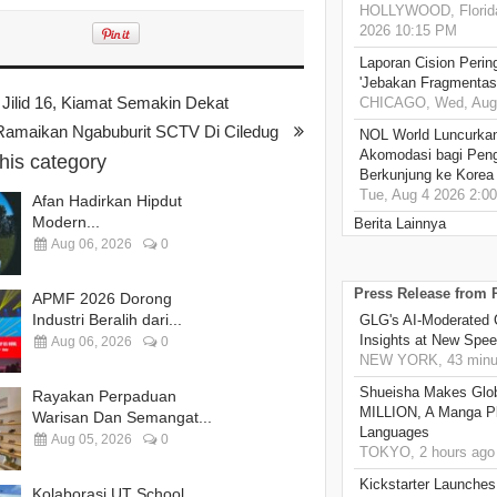
HOLLYWOOD, Florida
2026 10:15 PM
Laporan Cision Perin
'Jebakan Fragmentas
Jilid 16, Kiamat Semakin Dekat
CHICAGO, Wed, Aug 
 Ramaikan Ngabuburit SCTV Di Ciledug
NOL World Luncurka
Akomodasi bagi Pen
this category
Berkunjung ke Korea
Tue, Aug 4 2026 2:0
Afan Hadirkan Hipdut
Modern...
Berita Lainnya
Aug 06, 2026
0
Press Release from
APMF 2026 Dorong
Industri Beralih dari...
GLG's AI-Moderated 
Insights at New Spe
Aug 06, 2026
0
NEW YORK, 43 minu
Shueisha Makes Glo
Rayakan Perpaduan
MILLION, A Manga Pla
Warisan Dan Semangat...
Languages
Aug 05, 2026
0
TOKYO, 2 hours ago
Kickstarter Launches
Kolaborasi UT School,