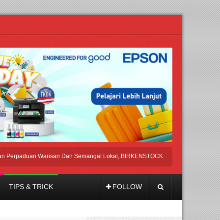
paduan Warisan Dan Semangat Lokal, BIRKENSTOCK INDONESIA Membuka Took d
TIPS & TRICK
FOLLOW