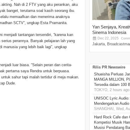
a akting. Nah di 2 FTV yang aku perankan, aku
ak banget, terutama soal kasih seorang ibu.
 selalu memaafkan dan menerima anaknya
amadhan SCTV”, ungkap Esta Pramanita.
Yan Senjaya, Kreat
Sinema Indonesia
menjadi tantangan tersendiri, “karena kan
Dec 22, 2025
Comme
ih serius perannya. Banyak pelajaran lah yang
Jakarta, Broadcastmag
i manusia yang lebih baik lagi”, ungkap
jadi luar biasa. “Selain peran dan cerita-
Rilis PR Newswire
anak pertama saya Rendra untuk berpuasa.
Shueisha Perluas Ja
untuk sahur tapi malah tertidur di meja makan.
MANGA MILLION, Pl
kap Dude.
Tersedia dalam 100 
TOKYO, 2 hours ago
UNISOC Lyric Audio
Mendengarkan Audio
SHANGHAI, Wed, Aug
Hard Rock Cafe dan
Kompetisi Musik Har
Musisi Pendatang Ba