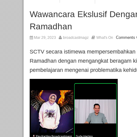
Wawancara Ekslusif Denga
Ramadhan
Comments 
Mar 29, 2023
broadcastmagz
What's On
SCTV secara istimewa mempersembahkan FT
Ramadhan dengan mengangkat beragam kisa
pembelajaran mengenai problematika kehidu