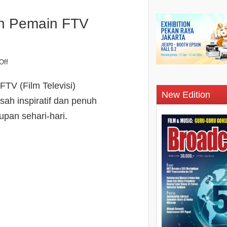
n Pemain FTV
Off
V (Film Televisi)
New Edition
h inspiratif dan penuh
pan sehari-hari.