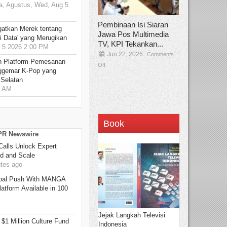
, Agustus, Wed, Aug 5
Pembinaan Isi Siaran
gatkan Merek tentang
Jawa Pos Multimedia
i Data' yang Merugikan
TV, KPI Tekankan...
5 2026 2:00 PM
Jun 22, 2026
Comments
n Platform Pemesanan
Off
ggemar K-Pop yang
 Selatan
0 AM
Book
 PR Newswire
Calls Unlock Expert
ed and Scale
tes ago
bal Push With MANGA
tform Available in 100
Jejak Langkah Televisi
 $1 Million Culture Fund
Indonesia