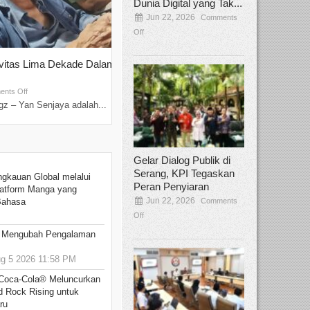
Dunia Digital yang Tak...
Jun 22, 2026
Comments
Off
ivitas Lima Dekade Dalam
Tamee Irelly Menjadi Juri Open Casti
Film Terbaru...
Sep 08, 2025
nts Off
Comments Off
z – Yan Senjaya adalah...
Bekasi, Broadcastmagz – Dalam upaya me
talenta...
Gelar Dialog Publik di
Serang, KPI Tegaskan
ngkauan Global melalui
Peran Penyiaran
atform Manga yang
Jun 22, 2026
Comments
Bahasa
Off
: Mengubah Pengalaman
 5 2026 11:58 PM
 Coca-Cola® Meluncurkan
d Rock Rising untuk
ru