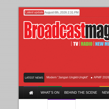
Latest update
August 6th, 2026 2:31 PM
Afan Hadirkan Hipdut Modern “Jangan Ungkit-Ungkit”
APMF 2026 Dorong
LATEST NEWS
WHAT’S ON
BEHIND THE SCENE
NEW
Y CHANNEL
FILM & MUSIC