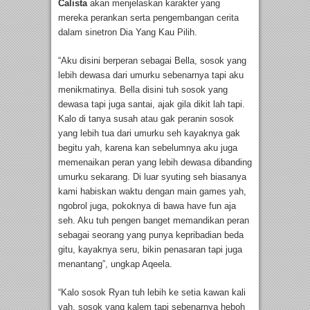
Calista
akan menjelaskan karakter yang
mereka perankan serta pengembangan cerita
dalam sinetron Dia Yang Kau Pilih.
“Aku disini berperan sebagai Bella, sosok yang
lebih dewasa dari umurku sebenarnya tapi aku
menikmatinya. Bella disini tuh sosok yang
dewasa tapi juga santai, ajak gila dikit lah tapi.
Kalo di tanya susah atau gak peranin sosok
yang lebih tua dari umurku seh kayaknya gak
begitu yah, karena kan sebelumnya aku juga
memenaikan peran yang lebih dewasa dibanding
umurku sekarang. Di luar syuting seh biasanya
kami habiskan waktu dengan main games yah,
ngobrol juga, pokoknya di bawa have fun aja
seh. Aku tuh pengen banget memandikan peran
sebagai seorang yang punya kepribadian beda
gitu, kayaknya seru, bikin penasaran tapi juga
menantang”, ungkap Aqeela.
“Kalo sosok Ryan tuh lebih ke setia kawan kali
yah, sosok yang kalem tapi sebenarnya heboh