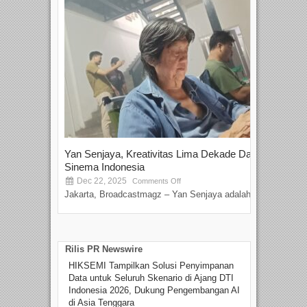
Yan Senjaya, Kreativitas Lima Dekade Dalam
Tam
Sinema Indonesia
Film
Dec 22, 2025
S
Comments Off
Jakarta, Broadcastmagz – Yan Senjaya adalah...
Beka
talen
Rilis PR Newswire
HIKSEMI Tampilkan Solusi Penyimpanan
Data untuk Seluruh Skenario di Ajang DTI
Indonesia 2026, Dukung Pengembangan AI
di Asia Tenggara