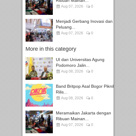
Ribuan Mainan...
Aug 07, 2026
0
Menjadi Gerbang Inovasi dan
Peluang...
Aug 07, 2026
0
More in this category
UI dan Universitas Agung
Podomoro Jalin...
Aug 08, 2026
0
Band Britpop Asal Bogor Piknik
Rilis...
Aug 08, 2026
0
Meramaikan Jakarta dengan
Ribuan Mainan...
Aug 07, 2026
0