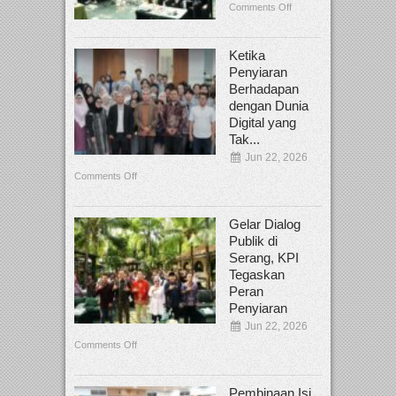
Comments Off
Ketika
Penyiaran
Berhadapan
dengan Dunia
Digital yang
Tak...
Jun 22, 2026
Comments Off
Gelar Dialog
Publik di
Serang, KPI
Tegaskan
Peran
Penyiaran
Jun 22, 2026
Comments Off
Pembinaan Isi