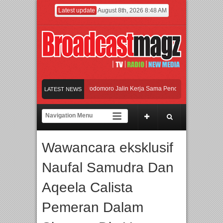
Latest update
August 8th, 2026 8:48 AM
UI dan Universitas Agung Podomoro Jalin Kerja Sama Pendidikan dan Riset untu
LATEST NEWS
Meramaikan Jakarta dengan Ribuan Mainan dan Produk Bayi dari Seluruh Dunia,
Menjadi Gerbang Inovasi dan Peluang Bisnis Industri Gifts dan Housewares Asia
Wawancara eksklusif
UI dan Universitas Agung Podomoro Jalin Kerja Sama Pendidikan dan Riset untu
Naufal Samudra Dan
Aqeela Calista
Pemeran Dalam