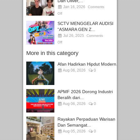
Dan Oliver,...
Jan 16, 2026
Comments
Off
SCTV MENGGELAR AUDISI
“ASMARA GEN Z...
Jul 26, 2025
Comments
Off
More in this category
Afan Hadirkan Hipdut Modern...
Aug 06, 2026
0
APMF 2026 Dorong Industri
Beralih dari...
Aug 06, 2026
0
Rayakan Perpaduan Warisan
Dan Semangat...
Aug 05, 2026
0