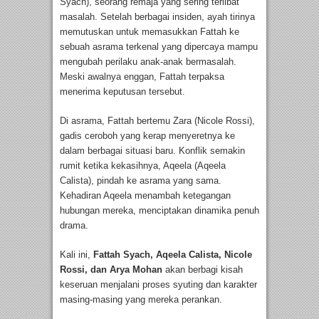
Syach), seorang remaja yang sering terlibat
masalah. Setelah berbagai insiden, ayah tirinya
memutuskan untuk memasukkan Fattah ke
sebuah asrama terkenal yang dipercaya mampu
mengubah perilaku anak-anak bermasalah.
Meski awalnya enggan, Fattah terpaksa
menerima keputusan tersebut.
Di asrama, Fattah bertemu Zara (Nicole Rossi),
gadis ceroboh yang kerap menyeretnya ke
dalam berbagai situasi baru. Konflik semakin
rumit ketika kekasihnya, Aqeela (Aqeela
Calista), pindah ke asrama yang sama.
Kehadiran Aqeela menambah ketegangan
hubungan mereka, menciptakan dinamika penuh
drama.
Kali ini,
Fattah Syach, Aqeela Calista, Nicole
Rossi, dan Arya Mohan
akan berbagi kisah
keseruan menjalani proses syuting dan karakter
masing-masing yang mereka perankan.