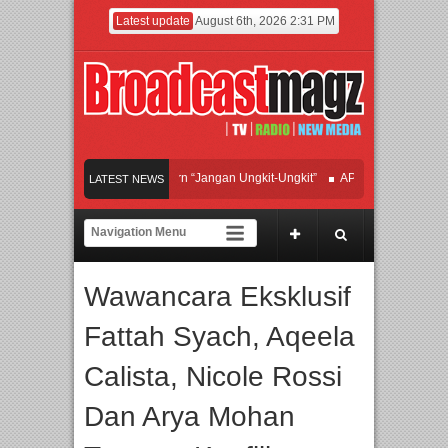
Latest update
August 6th, 2026 2:31 PM
fan Hadirkan Hipdut Modern “Jangan Ungkit-Ungkit”
APMF 2026 Dorong Indust
LATEST NEWS
ayakan Perpaduan Warisan Dan Semangat Lokal, BIRKENSTOCK INDONESIA Mem
olaborasi UT School, PTBA, dan Kamaju Tingkatkan Kualitas SDM melalui Basic 
Wawancara Eksklusif
wilite Orchestra Presents The Beatles & Queen – feat. Marcello Tahitoe dan Sand
Fattah Syach, Aqeela
Calista, Nicole Rossi
Dan Arya Mohan