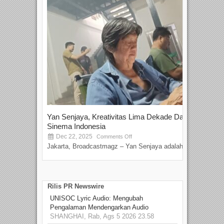
Yan Senjaya, Kreativitas Lima Dekade Dalam
Tam
Sinema Indonesia
Film
Dec 22, 2025
S
Comments Off
Jakarta, Broadcastmagz – Yan Senjaya adalah...
Beka
talen
Rilis PR Newswire
UNISOC Lyric Audio: Mengubah
Pengalaman Mendengarkan Audio
SHANGHAI, Rab, Ags 5 2026 23.58