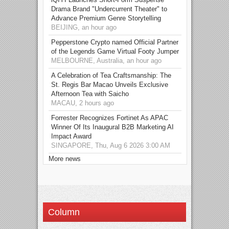
Drama Brand "Undercurrent Theater" to
Advance Premium Genre Storytelling
BEIJING, an hour ago
Pepperstone Crypto named Official Partner
of the Legends Game Virtual Footy Jumper
MELBOURNE, Australia, an hour ago
A Celebration of Tea Craftsmanship: The
St. Regis Bar Macao Unveils Exclusive
Afternoon Tea with Saicho
MACAU, 2 hours ago
Forrester Recognizes Fortinet As APAC
Winner Of Its Inaugural B2B Marketing AI
Impact Award
SINGAPORE, Thu, Aug 6 2026 3:00 AM
More news
Column