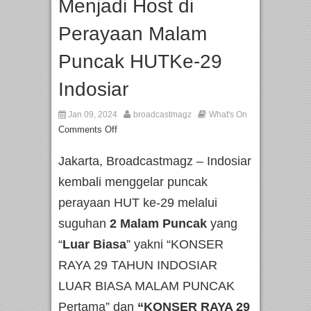
Menjadi Host di
Perayaan Malam
Puncak HUTKe-29
Indosiar
Jan 09, 2024
broadcastmagz
What's On
Comments Off
Jakarta, Broadcastmagz – Indosiar
kembali menggelar puncak
perayaan HUT ke-29 melalui
suguhan
2 Malam Puncak
yang
“
Luar Biasa
” yakni “KONSER
RAYA 29 TAHUN INDOSIAR
LUAR BIASA MALAM PUNCAK
Pertama” dan
“KONSER RAYA 29