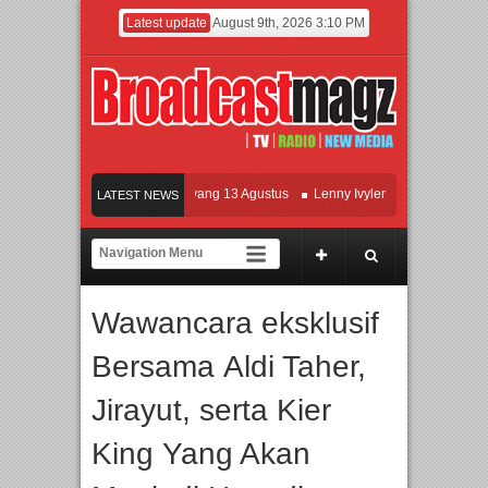
Latest update
August 9th, 2026 3:10 PM
Film KETOK MEJIK Siap Tayang 13 Agustus
Lenny Ivylen: 26 Tahun Jaga Eksist
LATEST NEWS
UI dan Universitas Agung Podomoro Jalin Kerja Sama Pendidikan dan Riset untuk 
Meramaikan Jakarta dengan Ribuan Mainan dan Produk Bayi dari Seluruh Dunia, I
Wawancara eksklusif
Bersama Aldi Taher,
Jirayut, serta Kier
King Yang Akan