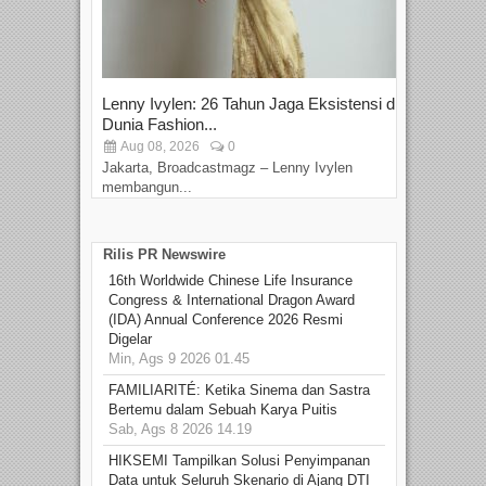
Lenny Ivylen: 26 Tahun Jaga Eksistensi di
Yan
Dunia Fashion...
Sin
Aug 08, 2026
0
D
Jakarta, Broadcastmagz – Lenny Ivylen
Jaka
membangun...
Rilis PR Newswire
16th Worldwide Chinese Life Insurance
Congress & International Dragon Award
(IDA) Annual Conference 2026 Resmi
Digelar
Min, Ags 9 2026 01.45
FAMILIARITÉ: Ketika Sinema dan Sastra
Bertemu dalam Sebuah Karya Puitis
Sab, Ags 8 2026 14.19
HIKSEMI Tampilkan Solusi Penyimpanan
Data untuk Seluruh Skenario di Ajang DTI