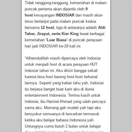
Tidak tanggung-tanggung, kemeriahan di malam
puncak pertama akan dipandu oleh
9
host
kesayangan
INDOSIAR
dan masih akan
terus berlanjut pada malam puncak kedua
bersama
12 host
, tiga di antaranya adalah
Aldi
Taher, Jirayut, serta Kier King
lewat berbagai
kemeriahan “
Luar Biasa
” di puncak perayaan
hari jadi INDOSIAR ke-29 kali ini.
“Alhamdulillah masih dipercaya oleh Indosiar
untuk menjadi host di acara perayaan HUT
Indosiar tahun ini. Aku disini bangga sekali
karena bisa host bareng host-host terkanal
lainnya. Seperti yang kalian tahu yah, Indosiar
itu berjasa banget buat karir aku di dunia
entertainment Indonesia. Terima kasih untuk
Indosiar, ibu Harsiwi Ahmad yang udah percaya
sama aku. Memang gak mudah yah tapi aku
bersyukur semuanya di lancarkan termasuk
ketika aku belajar bahasa Indonesia yah.
Untungnya cuma butuh 2 bulan untuk belajar