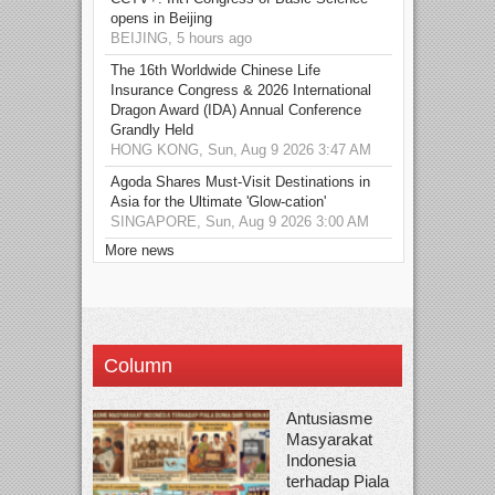
opens in Beijing
BEIJING, 5 hours ago
The 16th Worldwide Chinese Life
Insurance Congress & 2026 International
Dragon Award (IDA) Annual Conference
Grandly Held
HONG KONG, Sun, Aug 9 2026 3:47 AM
Agoda Shares Must-Visit Destinations in
Asia for the Ultimate 'Glow-cation'
SINGAPORE, Sun, Aug 9 2026 3:00 AM
More news
Column
Antusiasme
Masyarakat
Indonesia
terhadap Piala