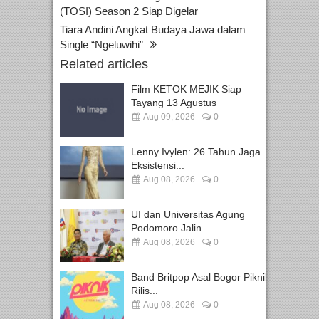
(TOSI) Season 2 Siap Digelar
Tiara Andini Angkat Budaya Jawa dalam
Single “Ngeluwihi”
Related articles
Film KETOK MEJIK Siap
Tayang 13 Agustus
Aug 09, 2026
0
Lenny Ivylen: 26 Tahun Jaga
Eksistensi...
Aug 08, 2026
0
UI dan Universitas Agung
Podomoro Jalin...
Aug 08, 2026
0
Band Britpop Asal Bogor Piknik
Rilis...
Aug 08, 2026
0