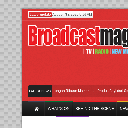
Latest update
August 7th, 2026 9:16 AM
Meramaikan Jakarta dengan Ribuan Mainan dan Produk Bayi dari Seluruh Du
LATEST NEWS
WHAT’S ON
BEHIND THE SCENE
NEW
Y CHANNEL
FILM & MUSIC