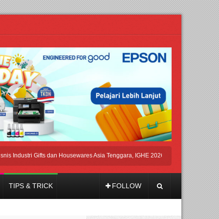
ustri Gifts dan Housewares Asia Tenggara, IGHE 2026 Kembali Digelar di Jakarta
TIPS & TRICK
FOLLOW