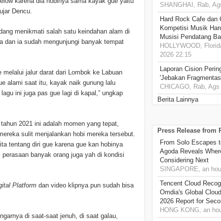
Selow karena dia hobinya sama kayak gue yaitu
SHANGHAI, Rab, Ags
 ujar Dencu.
Hard Rock Cafe dan
Kompetisi Musik Har
sedang menikmati salah satu keindahan alam di
Musisi Pendatang Ba
nya dan ia sudah mengunjungi banyak tempat
HOLLYWOOD, Florida
2026 22.15
Laporan Cision Perin
melalui jalur darat dari Lombok ke Labuan
'Jebakan Fragmentas
ue alami saat itu, kayak naik gunung lalu
CHICAGO, Rab, Ags 
agu ini juga pas gue lagi di kapal,” ungkap
Berita Lainnya
r tahun 2021 ini adalah momen yang tepat,
Press Release from
reka sulit menjalankan hobi mereka tersebut.
From Solo Escapes 
rita tentang diri gue karena gue kan hobinya
Agoda Reveals Where
i perasaan banyak orang juga yah di kondisi
Considering Next
SINGAPORE, an hou
Tencent Cloud Recogn
ital Platform
dan video klipnya pun sudah bisa
Omdia's Global Clou
2026 Report for Sec
HONG KONG, an hou
arnya di saat-saat jenuh, di saat galau,