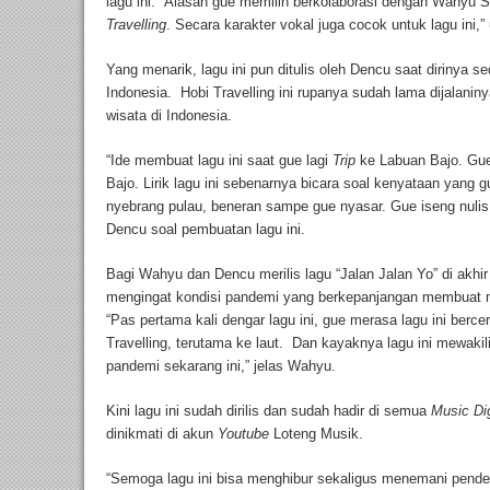
lagu ini. “Alasan gue memilih berkolaborasi dengan Wahyu 
Travelling
. Secara karakter vokal juga cocok untuk lagu ini,”
Yang menarik, lagu ini pun ditulis oleh Dencu saat dirinya 
Indonesia. Hobi Travelling ini rupanya sudah lama dijalani
wisata di Indonesia.
“Ide membuat lagu ini saat gue lagi
Trip
ke Labuan Bajo. Gue 
Bajo. Lirik lagu ini sebenarnya bicara soal kenyataan yang g
nyebrang pulau, beneran sampe gue nyasar. Gue iseng nulis l
Dencu soal pembuatan lagu ini.
Bagi Wahyu dan Dencu merilis lagu “Jalan Jalan Yo” di akhi
mengingat kondisi pandemi yang berkepanjangan membuat me
“Pas pertama kali dengar lagu ini, gue merasa lagu ini berce
Travelling, terutama ke laut. Dan kayaknya lagu ini mewakil
pandemi sekarang ini,” jelas Wahyu.
Kini lagu ini sudah dirilis dan sudah hadir di semua
Music Dig
dinikmati di akun
Youtube
Loteng Musik.
“Semoga lagu ini bisa menghibur sekaligus menemani pendeng