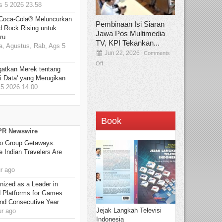
 5 2026 23.58
 Coca-Cola® Meluncurkan
Pembinaan Isi Siaran
d Rock Rising untuk
Jawa Pos Multimedia
ru
TV, KPI Tekankan...
, Agustus, Rab, Ags 5
Jun 22, 2026
Comments
Off
gatkan Merek tentang
i Data' yang Merugikan
5 2026 14.00
Book
 PR Newswire
to Group Getaways:
 Indian Travelers Are
r ago
ized as a Leader in
d Platforms for Games
ond Consecutive Year
Jejak Langkah Televisi
r ago
Indonesia