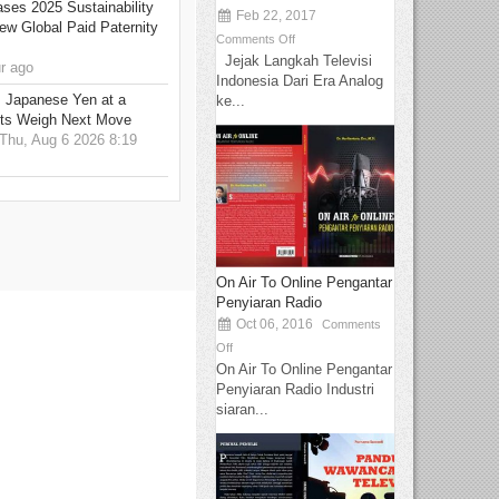
ses 2025 Sustainability
Feb 22, 2017
w Global Paid Paternity
Comments Off
Jejak Langkah Televisi
r ago
Indonesia Dari Era Analog
: Japanese Yen at a
ke...
ets Weigh Next Move
hu, Aug 6 2026 8:19
On Air To Online Pengantar
Penyiaran Radio
Oct 06, 2016
Comments
Off
On Air To Online Pengantar
Penyiaran Radio Industri
siaran...