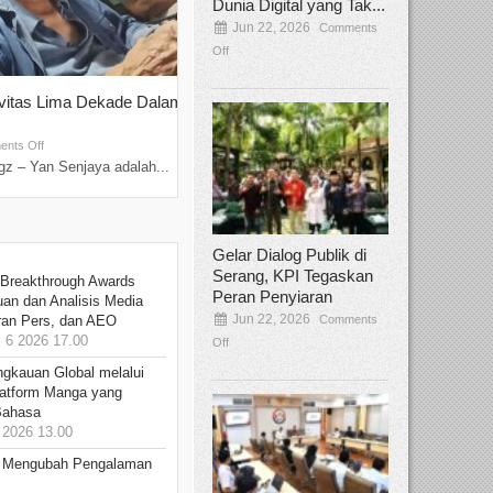
Dunia Digital yang Tak...
Jun 22, 2026
Comments
Off
ivitas Lima Dekade Dalam
Tamee Irelly Menjadi Juri Open Casti
Film Terbaru...
Sep 08, 2025
nts Off
Comments Off
z – Yan Senjaya adalah...
Bekasi, Broadcastmagz – Dalam upaya me
talenta...
Gelar Dialog Publik di
Serang, KPI Tegaskan
 Breakthrough Awards
Peran Penyiaran
an dan Analisis Media
Jun 22, 2026
Comments
aran Pers, dan AEO
6 2026 17.00
Off
ngkauan Global melalui
atform Manga yang
Bahasa
2026 13.00
: Mengubah Pengalaman