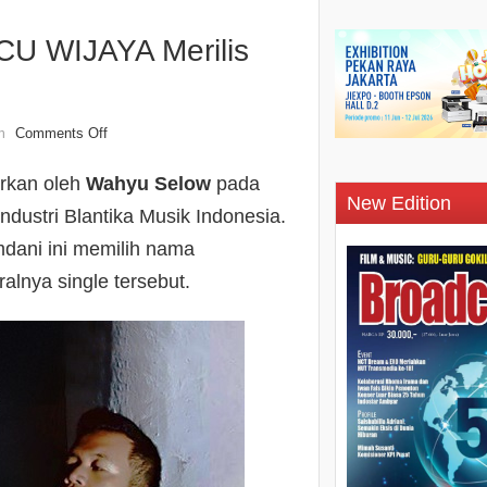
 WIJAYA Merilis
Comments Off
n
erkan oleh
Wahyu Selow
pada
New Edition
dustri Blantika Musik Indonesia.
dani ini memilih nama
lnya single tersebut.