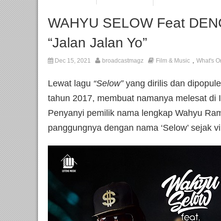
WAHYU SELOW Feat DENCU
“Jalan Jalan Yo”
,
Dec 15, 2021
broadcastmagz
Film & Music
What's O
Lewat lagu
“Selow”
yang dirilis dan dipopul
tahun 2017, membuat namanya melesat di In
Penyanyi pemilik nama lengkap Wahyu Ram
panggungnya dengan nama ‘Selow’ sejak vira