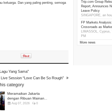
Trip.com Group Relea
au keluarga. Dan yang paling penting, semoga
Report, Announces Ne
Leave Policy
SINGAPORE, an hou
FP Markets Analysis
Crossroads as Mark
LIMASSOL, Cyprus, T
PM
More news
i Lagu Yang Sama”
eo Live Session “Love Can Be So Rough”
this category
Meramaikan Jakarta
dengan Ribuan Mainan...
Aug 07, 2026
0