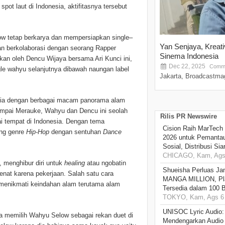
ot laut di Indonesia, aktifitasnya tersebut
w tetap berkarya dan mempersiapkan single–
Yan Senjaya, Kreat
gan berkolaborasi dengan seorang Rapper
Sinema Indonesia
akan oleh Dencu Wijaya bersama Ari Kunci ini,
Dec 22, 2025
Comme
gle wahyu selanjutnya dibawah naungan label
Jakarta, Broadcastmag
esia dengan berbagai macam panorama alam
ampai Merauke, Wahyu dan Dencu ini seolah
Rilis PR Newswire
ai tempat di Indonesia. Dengan tema
Cision Raih MarTech
ung genre
Hip-Hop
dengan sentuhan
Dance
2026 untuk Pemantau
Sosial, Distribusi Si
CHICAGO, Kam, Ags 
, menghibur diri untuk
healing
atau ngobatin
Shueisha Perluas Ja
enat karena pekerjaan. Salah satu cara
MANGA MILLION, Pl
n menikmati keindahan alam terutama alam
Tersedia dalam 100 
TOKYO, Kam, Ags 6 
UNISOC Lyric Audio
ia memilih Wahyu Selow sebagai rekan duet di
Mendengarkan Audio