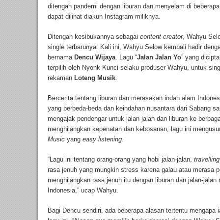
ditengah pandemi dengan liburan dan menyelam di beberapa sp
dapat dilihat diakun Instagram miliknya.
Ditengah kesibukannya sebagai
content creator
, Wahyu Selo
single terbarunya. Kali ini, Wahyu Selow kembali hadir den
bernama
Dencu Wijaya
. Lagu “
Jalan Jalan Yo
” yang dicipt
terpilih oleh Nyonk Kunci selaku produser Wahyu, untuk sin
rekaman
Loteng Musik
.
Bercerita tentang liburan dan merasakan indah alam Indon
yang berbeda-beda dan keindahan nusantara dari Sabang s
mengajak pendengar untuk jalan jalan dan liburan ke berbag
menghilangkan kepenatan dan kebosanan, lagu ini mengus
Music
yang
easy listening
.
“Lagu ini tentang orang-orang yang hobi jalan-jalan,
travelling
rasa jenuh yang mungkin stress karena galau atau merasa p
menghilangkan rasa jenuh itu dengan liburan dan jalan-jala
Indonesia,” ucap Wahyu.
Bagi Dencu sendiri, ada beberapa alasan tertentu mengapa 